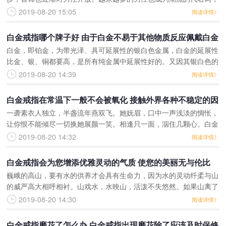
大多数做首饰品牌的商家也都推出男士系列，为男性开设专柜出售各
2019-08-20 15:05
阅读详情》
种类型的首饰，对于白金
白金戒指哪个牌子好 由于白金不易于其他物质反应佩戴白金
白金，即铂金，为带光泽、具可延展性的银白色金属，白金的延展性
饰一般不会引起皮肤过敏
比金、银、铜都要高，是所有纯金属中延展性好的。又因其银白色的
金属光泽，白金饰品受到越来越多消费者的亲睐，白金戒指也成为许
2019-08-20 14:39
阅读详情》
多人心中结婚戒指的选
白金戒指在常温下一般不会被氧化 接触外界各种不稳定的因
一袭素衣人独立，半盏流年燕双飞。她妩眉，口中一声浅淡的惆怅，
素也会不可避免的在表面形成一层氧化层
让你恨不能倾尽一切换她展颜一笑。相逢只一面，泅住几颗心。白金
是真爱的具象化，化作戒指一枚缠绵在指尖，但是白金戒指磨花了怎
2019-08-20 14:32
阅读详情》
么处理呢？阳光是一朵
白金戒指会为您增添优雅灵动的气质 使您的美丽无与伦比
巍峨的高山，要有水的供养才会具有生命力，因为水的灵动纤柔与山
的威严高大相呼相衬。山戏水，水映山，活泼不失悠然。如果山离了
水，就失去了灵气，变成一堆光秃秃的石头；如果水离了山，就失去
2019-08-20 14:30
阅读详情》
了自然潇洒的乐园，变
白金戒指磨花了怎么办 ​白金戒指出现磨花除了应该及时保修