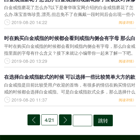
白金戒指磨花了怎么办?以下是奢华珠宝网介绍的白金戒指磨花了怎
外平时应该注意保养
么办.珠宝首饰珍贵,漂亮,但总免不了在佩戴一段时间后会出现一些小
问题,如白金戒指就会出现磨花的问题,那么我们要怎么办呢?如果你
2019-08-20 14:22
阅读详情》
的白金钻戒出现
时在购买白金戒指的时候都会看到戒指内侧会有字母 那么白
平时在购买白金戒指的时候都会看到戒指内侧会有字母，那么白金戒
金戒指里面的字母有什么含义
指里面的字母有什么含义？接下来就让小编带你一起来了解一下吧。
白金戒指里面的字母是什么？白金戒指里面通常会有一些字母的标
2019-08-20 13:29
阅读详情》
识，这些字母表示的是钻
在选择白金戒指款式的时候 可以选择一些比较简单大方的款
白金戒指是目前比较受用户欢迎的首饰，有很多的情侣在购买情侣对
式
戒的时候都会选择白金戒指。可是白金戒指款式众多，那么选择什么
样的款式对于情侣来说会比较合适呢？接下来我们就一起来了解一
2019-08-20 11:37
阅读详情》
下。选择戒指要根据自己
4/21
跳转