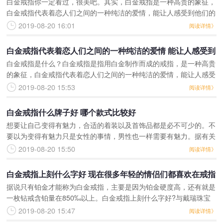
白金戒指你一定看过，很美吧。其实，白金戒指是一种高贵的象征，
白金戒指代表着恋人们之间的一种纯洁的爱情，能让人感受到他们的
甜蜜，而白金戒指更是让人耳目一新，清新自然。白金戒指要怎么清
2019-08-20 16:01
阅读详情》
洗才正确？白金戒指清
白金戒指代表着恋人们之间的一种纯洁的爱情 能让人感受到
白金戒指是什么？白金戒指是指用白金制作而成的戒指，是一种高贵
他们的甜蜜
的象征，白金戒指代表着恋人们之间的一种纯洁的爱情，能让人感受
到他们的甜蜜。根据2009年11月1日出台最新修订版国家标准《首饰
2019-08-20 15:53
阅读详情》
贵金属纯度的规
白金戒指什么牌子好 哪个款式比较好
想要让自己变得有魅力，合适的着装以及首饰品都是必不可少的。不
要以为变得有魅力只是女性的事情，男性也一样需要有魅力。据有关
调查显示，会装扮的男性比不会装扮的男性更能够吸引异性的注意，
2019-08-20 15:50
阅读详情》
更能够引起别人的好感
白金戒指上刻什么字好 现在很多年轻的情侣们都喜欢在戒指
据说只有铂金才能称为白金戒指，主要是因为铂金硬度高，还有就是
上刻各自的爱情宣言
一枚钻戒含铂量在850‰以上。白金戒指上刻什么字好?与戴瑞珠宝
戒指官网一起来看看男士白金戒指刻字创意方式吧。白金戒指上刻什
2019-08-20 15:47
阅读详情》
么字好?现在很多年