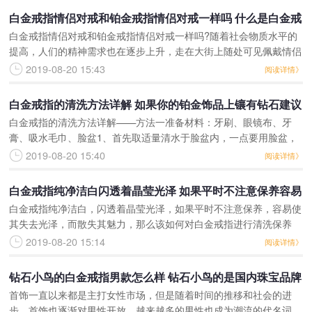
白金戒指情侣对戒和铂金戒指情侣对戒一样吗 什么是白金戒
白金戒指情侣对戒和铂金戒指情侣对戒一样吗?随着社会物质水平的
指呢
提高，人们的精神需求也在逐步上升，走在大街上随处可见佩戴情侣
对戒的情侣们，越来越多的情侣们会选择佩戴情侣对戒来显示出自己
2019-08-20 15:43
阅读详情》
的心已经有人了。可是
白金戒指的清洗方法详解 如果你的铂金饰品上镶有钻石建议
白金戒指的清洗方法详解——方法一准备材料：牙刷、眼镜布、牙
你每年将铂金饰品送到珠宝店去检验一下
膏、吸水毛巾、脸盆1、首先取适量清水于脸盆内，一点要用脸盆，
因为清洗过程中戒指会容易脱落，如果在流水情况下清洗容易滑入下
2019-08-20 15:40
阅读详情》
水道中。2、将戒指浸泡
白金戒指纯净洁白闪透着晶莹光泽 如果平时不注意保养容易
白金戒指纯净洁白，闪透着晶莹光泽，如果平时不注意保养，容易使
使其失去光泽
其失去光泽，而散失其魅力，那么该如何对白金戒指进行清洗保养
呢，今天东方美宝商城的小编就来为大家介绍下白金戒指清洗的实用
2019-08-20 15:14
阅读详情》
方法，让我们一起来看看
钻石小鸟的白金戒指男款怎么样 钻石小鸟的是国内珠宝品牌
首饰一直以来都是主打女性市场，但是随着时间的推移和社会的进
在首饰行业中以色彩设计的精湛而闻名
步，首饰也逐渐对男性开放。越来越多的男性也成为潮流的代名词，