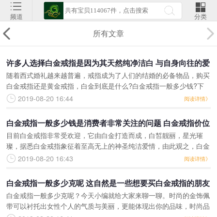
频道
分类
所有文章
许多人选择白金戒指是因为其天然纯净洁白 与自身向往的爱
随着西式婚礼越来越普遍，戒指成为了人们的结婚的必备物品，购买
情相关
白金戒指还是黄金戒指，白金到底是什么?白金戒指一般多少钱?下
面就由戴瑞珠宝小编带大家了解一下。白金戒指一般多少钱?许多人
2019-08-20 16:44
阅读详情》
选择白金戒指，是因为
白金戒指一般多少钱是消费者非常关注的问题 白金戒指价位
目前白金戒指非常受欢迎，它由白金打造而成，白皙靓丽，星光璀
较为亲民且样貌小巧华丽
璨，据悉白金戒指象征着至高无上的神圣纯洁爱情，由此观之，白金
戒指一般多少钱呢？这里面大有深意。白金戒指一般多少钱，是消费
2019-08-20 16:43
阅读详情》
者非常关注的问题，白金
白金戒指一般多少克呢 这自然是一些想要买白金戒指的朋友
白金戒指一般多少克呢？今天小编就给大家来聊一聊。时尚的金饰佩
最为关心的话题
带可以衬托出女性个人的气质与美丽，更能体现出你的品味，时尚品
味并不是天生就有的，而是靠后天的培养。那白金戒指一般多少克才