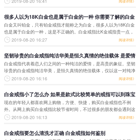
2019-08-20 16:41
阅读详情》
算是好看的呢?其实是
很多人以为18K白金也是属于白金的一种 你需要了解的白金
白金又叫铂金，只有铂金戒指才能称之为白金，很多人以为18K白金
戒指选购注意三个要素
也是属于白金的一种，这是不正确的。白金戒指比K金戒指贵一点，
但是不用担心褪色，会长久保持原有色泽，这也是大多数人喜欢买白
2019-08-20 16:27
阅读详情》
金戒指的原因。关于
坚韧珍贵的白金戒指纯洁华美是恒久真情的绝佳载体 是爱情
白金戒指代表着恋人们之间的一种纯洁的爱情，是高贵的象征。坚韧
坚贞的一种信物
珍贵的白金戒指纯洁华美，是恒久真情的绝佳载体，仅以这一对纯净
的指环，把两个恋人的的过去，现在，未来连在一起，是爱情坚贞的
2019-08-20 16:16
阅读详情》
一种信物，忠贞爱情的
白金戒指小了怎么办 如果是款式比较简单的戒指可以到珠宝
现在的年轻人都喜欢网上购物，方便、快捷，购买白金戒指也不例
店里改戒圈的大小
外。从网上购买白金戒指比较节省时间，不过很多的朋友都会遇到这
样的问题，买来的白金戒指尺寸不合适，白金戒指小了怎么办呢？下
2019-08-20 16:13
阅读详情》
面就让无所不知的小编来
白金戒指要怎么清洗才正确 白金戒指如何鉴别