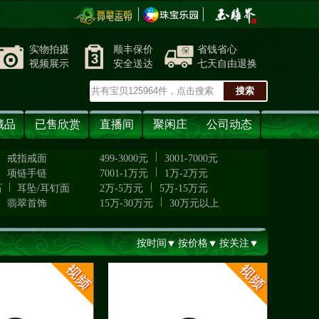
实物拍摄
顺丰保价
省钱省心
视频展示
安全送达
七天自由退换
藏品
已售欣赏
直播间
聚闲庄
公司动态
|
|
戒指戒面
499-3000元
3001-7000元
|
|
项链手链
7001-1万元
1万-2万元
|
|
石
耳坠/耳钉面
2万-5万元
5万-15万元
|
|
翡翠首饰
15万-30万元
30万元以上
按时间
按价格
按关注