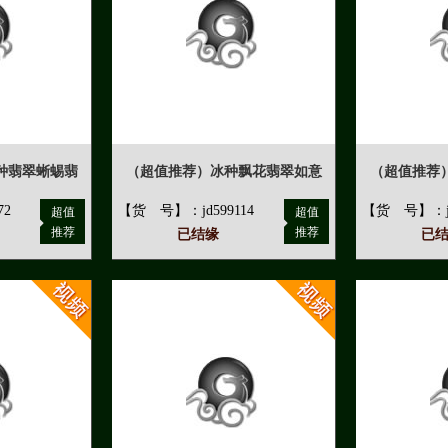
种翡翠蜥蜴翡
（超值推荐）冰种飘花翡翠如意
（超值推荐
72
【货 号】：jd599114
【货 号】：jd
超值
超值
推荐
推荐
已结缘
已