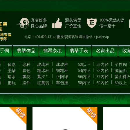
真省好多
源头供货
100%天然A货
良心品牌
厂价直销
假一赔十
电话：400-629-1314 | 批发/货源咨询请加微信：jaadeevip
手镯
翡翠饰品
翡翠杂项
翡翠手表
名家出品
收
|
|
|
|
|
|
绿
多彩
冰种
玻璃种
冰玻种
52以下
53内径
个性镯
|
|
|
|
|
|
绿
墨翠
青色
糯冰种
细糯种
54内径
55内径
胸坠面
|
|
|
|
|
|
色
晴水
飘花
紫罗兰
正阳绿
56内径
57内径
蛋面裸
|
|
|
|
|
|
雕
把玩
摆件
红黄翡
车包挂
58内径
59内径
60以上