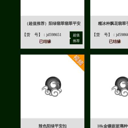
（超值推荐）阳绿翡翠翡翠平安
糯冰种飘花翡翠手
【货 号】：jd598651
【货 号】：jd5986
超值
推荐
已结缘
已结缘
辣色阳绿平安扣
18k金镶嵌玻璃