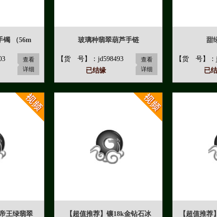
镯 （56m
玻璃种翡翠葫芦手链
甜
03
【货 号】：jd598493
【货 号】：jd
查看
查看
详细
详细
已结缘
已
种帝王绿翡翠
【超值推荐】镶18k金钻石冰
【超值推荐