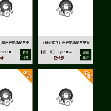
）糯冰种飘绿翡翠手
（超值推荐）冰种飘绿翡翠平安
598987
【货 号】：jd598676
超值
超值
推荐
推荐
结缘
已结缘