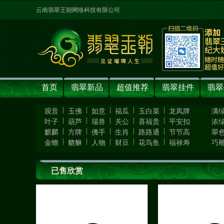
云南翡翠王朝网络科技有限公司
首页
翡翠新品
超值推荐
翡翠挂件
翡翠
|
|
|
|
|
观音
玉佛
如意
福瓜
玉白菜
龙凤牌
满
|
|
|
|
|
叶子
葫芦
瑞兽
关公
喜福贵
平安扣
浓
|
|
|
|
|
麒麟
方牌
佛手
生肖
路路通
节节高
翠
|
|
|
|
|
金蟾
貔貅
人物
财豆
花鸟鱼
福禄寿
巧
已售欣赏