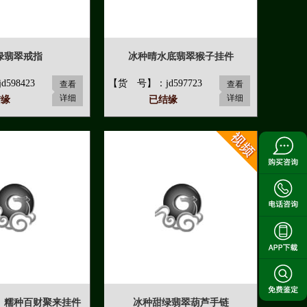
绿翡翠戒指
冰种晴水底翡翠猴子挂件
598423
【货 号】：jd597723
查看
查看
详细
详细
结缘
已结缘
】糯种百财聚来挂件
冰种甜绿翡翠葫芦手链