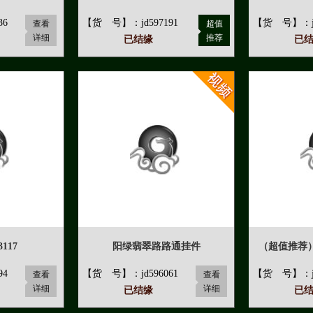
36
【货 号】：jd597191
【货 号】：jd
查看
超值
详细
推荐
已结缘
已
117
阳绿翡翠路路通挂件
（超值推荐
94
【货 号】：jd596061
【货 号】：jd
查看
查看
详细
详细
已结缘
已