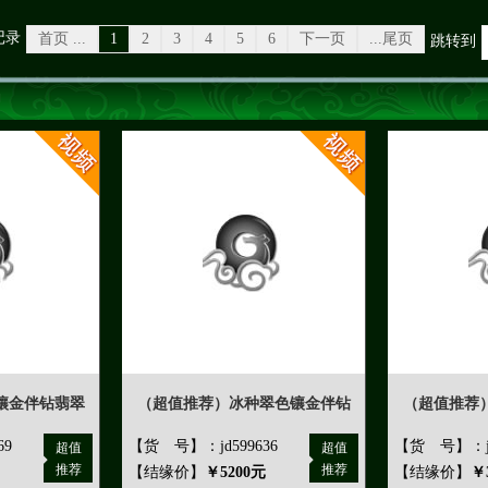
记录
首页 ...
1
2
3
4
5
6
下一页
...尾页
跳转到
镶金伴钻翡翠
（超值推荐）冰种翠色镶金伴钻
（超值推荐
69
【货 号】：jd599636
【货 号】：jd
超值
超值
推荐
推荐
【结缘价】
￥5200元
【结缘价】
￥