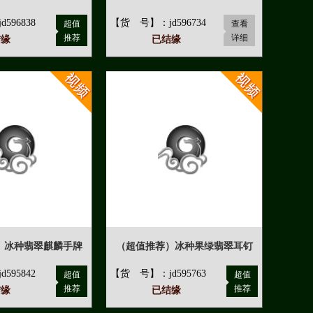
596838
【货 号】：jd596734
超值
查看
推荐
详细
结缘
已结缘
）冰种翡翠麒麟手牌
（超值推荐）冰种果绿翡翠耳钉
595842
【货 号】：jd595763
超值
超值
推荐
推荐
结缘
已结缘