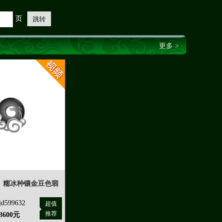
页
跳转
更多 >
）糯冰种镶金豆色翡
599632
超值
推荐
3600元