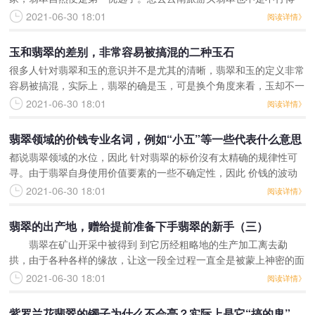
通，关键的還是自身要懂的翡翠的一些基础的简易专业知识，防止来
2021-06-30 18:01
阅读详情》
到别人让你详细介绍个啥
玉和翡翠的差别，非常容易被搞混的二种玉石
很多人针对翡翠和玉的意识并不是尤其的清晰，翡翠和玉的定义非常
容易被搞混，实际上，翡翠的确是玉，可是换个角度来看，玉却不一
定便是翡翠了。我国数千年的历史时间创造，铸就和发展趋势了现在
2021-06-30 18:01
阅读详情》
中国的传统式石文化
翡翠领域的价钱专业名词，例如“小五”等一些代表什么意思
都说翡翠领域的水位，因此 针对翡翠的标价沒有太精确的规律性可
寻。由于翡翠自身使用价值要素的一些不确定性，因此 价钱的波动
還是较为大的，五个人很有可能就会有五种价钱，没有人可以说精
2021-06-30 18:01
阅读详情》
确，大致的全是较为个
翡翠的出产地，赠给提前准备下手翡翠的新手（三）
翡翠在矿山开采中被得到 到它历经粗略地的生产加工离去勐
拱，由于各种各样的缘故，让这一段全过程一直全是被蒙上神密的面
具。大约其他的晶石也不好像翡翠一样拥有 神密的历史时间，翡翠
2021-06-30 18:01
阅读详情》
铁矿石在漫长的越南的
紫罗兰花翡翠的镯子为什么不会亮？实际上是它“搞的鬼”...