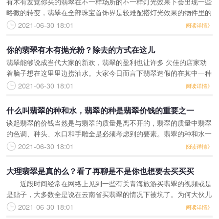
有木有发觉你买的翡翠在不一样场所的不一样灯光效果下会出现一些
略微的转变，翡翠在全部珠宝首饰界是较难配搭灯光效果的物件里的
一种了。种，水，色，要依据灯光效果的色调来突显这一翡翠优势，
2021-06-30 18:01
阅读详情》
防止它的缺陷，遮挡
你的翡翠有木有抛光粉？除去的方式在这儿
翡翠能够说成当代大家的新欢，翡翠的盈利也让许多 欠佳的店家动
着脑子想在这里里边捞油水。大家今日而言下翡翠造假的在其中一种
技巧——抛光粉。抛光粉有各种各样的色调，说的通俗化点便是给翡
2021-06-30 18:01
阅读详情》
翠上色。给翡翠上色
什么叫翡翠的种和水，翡翠的种是翡翠价钱的重要之一
谈起翡翠的价钱当然是与翡翠的质量是离不开的，翡翠的质量中翡翠
的色调、种头、水口和手雕全是必须考虑到的要素。翡翠的种和水一
般是融合称作翡翠的种的，彼此之间的关联并不是必定的，只是相互
2021-06-30 18:01
阅读详情》
影响的关联，例如一
大理翡翠是真的么？看了再聊是不是你也想要去买买买
近段时间经常在网络上见到一些有关青海旅游买翡翠的视頻或是
是贴子，大多数全是说在云南省买翡翠的情况下被坑了。为何大伙儿
会想起在青海旅游的情况下买翡翠呢？還是由于云南省间距翡翠的生
2021-06-30 18:01
阅读详情》
产制造地——越南是