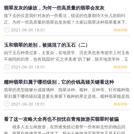
翡翠发灰的缘故，为何一些高质量的翡翠会发灰
接下去的仅是我针对灰的一些看法，错误的也要期待大伙儿协助纠
正。为何一些高质量的翡翠会发灰呢？大家以翡翠冰种翡翠看来下。
要了解翡翠冰种翡翠的价钱大家会从好多个层面看来，分别是色调、
2021-06-30 18:01
阅读详情》
翡翠的种、材质和手雕
玉和翡翠的差别，被搞混了的玉石（二）
由于玉石种类过多，太复杂，在地质学、历史系也有考据学上对玉各
不相同的归类，也有我国对“石之求美者”的了解，除开地质学外，玉
石种类太松复杂并且還是尤其的模糊不清，其类型也是数不胜数。为
2021-06-30 18:01
阅读详情》
了更好地处理这类
糯种翡翠归属于哪些级别，它的价钱高矮关键看这种
翡翠的类型能够分成玻璃种、翡翠冰种、糯种、豆种等。针对糯种翡
翠归属于哪些级别還是要先掌握下糯种的界定是啥。糯种翡翠糯是指
翡翠和田玉白玉的细致水平，种是指翡翠的材质。细糯种辣色翡翠安
2021-06-30 18:01
阅读详情》
全镯 规格：57.
看了这一攻略大全再也不担忧​在青海旅游买翡翠时被骗
很多人去云南旅游，在所难免惦记着带一些有标志性的物品回
家，翡翠自然便是第一优选了。想去云南旅游买翡翠也不是不行得