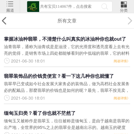
频道
分类
所有文章
掌握冰油种翡翠，不清楚什么叫真实的冰油种你也就out了
油青翡翠，通称为油青或是是油浸，它的光滑度和透亮度看上去有光
亮的觉得，是销售市场上四处都能够看到的中低端的翡翠，它的材料
关键用于制做小挂件，镯子，也是有制成翡翠戒面的。油青种的翡翠
2021-06-30 18:01
阅读详情》
能够显著地见到它的
翡翠装饰品的价钱贵便宜？看一下这几种你也就懂了
翡翠早已变成如今社会发展大家务必的装饰品，做为高档社会发展务
必的配戴品，那麼翡翠的价钱也是如何的呢？最先，翡翠不按克卖，
翡翠关键看翡翠的种怎么样，翡翠中除去翠绿色的一部分是底，称之
2021-06-30 18:01
阅读详情》
为地子，功底体现了
缅甸玉归类？看了你也就不茫然了
缅甸玉又被称作是翡翠玉，往往被称是缅甸玉，是由于越南是翡翠的
出产地，全世界的95%之上的翡翠全是越南出示的。越南玉的硬度
高、质感好、色调也很看，高品质的缅甸玉也是能非常好的升值，也