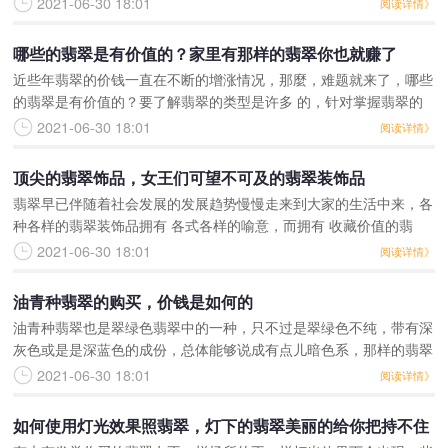
2021-06-30 18:01
阅读详情》
有一定的发展潜力，
哪些的翡翠是有价值的？家里有那样的翡翠你也就赚了
近些年翡翠的价钱一直在不断的增涨情况，那麼，难题就来了，哪些
的翡翠是有价值的？要了解翡翠的类型是许多 的，针对掌握翡翠的
人都了解翡翠的价钱由于各层面的缘故，价钱也是不确定的。翡翠的
2021-06-30 18:01
阅读详情》
色调是多种多
顶尖的翡翠饰品，女王们可望不可及的翡翠装饰品
翡翠早已伴随着社会发展的发展趋势慢慢走来到大家的生活中来，各
种各样的翡翠装饰品拥有 各式各样的喻意，而拥有 收藏价值的翡
翠，可能会是很多人可望不可及的物品了吧。2020年销售市场上出
2021-06-30 18:01
阅读详情》
現了一套越南纯天
油青种翡翠的购买，价钱是如何的
油青种翡翠也是翠绿色翡翠中的一种，只不过是翠绿色不纯，带有深
灰色或是是深蓝色的成份，总体能够说成有点儿暗色系，那样的翡翠
北方地区人多会喜爱。翡翠应该是夹层玻璃的光泽度，可是油青种翡
2021-06-30 18:01
阅读详情》
翠的透亮度和光泽度
如何使用灯光效果照翡翠，灯下的翡翠美丽的给你把持不住