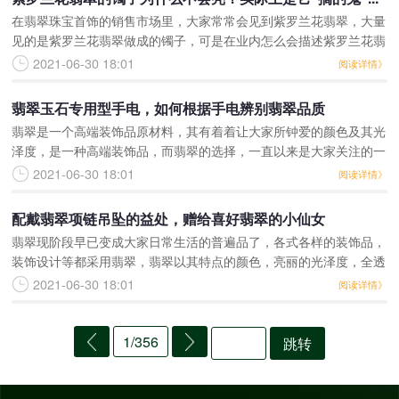
在翡翠珠宝首饰的销售市场里，大家常常会见到紫罗兰花翡翠，大量
见的是紫罗兰花翡翠做成的镯子，可是在业内怎么会描述紫罗兰花翡
翠为“见光死”？一般一进翡翠店，你能发觉店内的仅是白光，给人较
2021-06-30 18:01
阅读详情》
为温和、溫暖的觉
翡翠玉石专用型手电，如何根据手电辨别翡翠品质
翡翠是一个高端装饰品原材料，其有着着让大家所钟爱的颜色及其光
泽度，是一种高端装饰品，而翡翠的选择，一直以来是大家关注的一
个难题，用哪种来辨别翡翠呢？用哪种来观察翡翠呢？翡翠及其别的
2021-06-30 18:01
阅读详情》
玉石，都能用手电来
配戴翡翠项链吊坠的益处，赠给喜好翡翠的小仙女
翡翠现阶段早已变成大家日常生活的普遍品了，各式各样的装饰品，
装饰设计等都采用翡翠，翡翠以其特点的颜色，亮丽的光泽度，全透
明的层次感及其高雅的气场，给人一种尤其舒服的觉得，而翡翠戒指
2021-06-30 18:01
阅读详情》
和翡翠项链吊坠也是
1/356
跳转