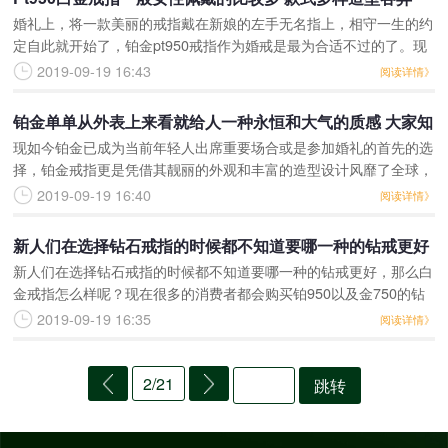
婚礼上，将一款美丽的戒指戴在新娘的左手无名指上，相守一生的约
定自此就开始了，铂金pt950戒指作为婚戒是最为合适不过的了。现
在不少人在结婚的时候，都将铂金pt950戒指作为首选。铂金戒指不
2019-09-19 16:43
阅读详情》
仅非常时尚大
铂金单单从外表上来看就给人一种永恒和大气的质感 大家知
现如今铂金已成为当前年轻人出席重要场合或是参加婚礼的首先的选
道950白金戒指一般要多少钱吗
择，铂金戒指更是凭借其靓丽的外观和丰富的造型设计风靡了全球，
现在不少首饰珠宝都采用铂金样式，大家知道950白金戒指一般要多
2019-09-19 16:40
阅读详情》
少钱吗？铂金单单从
新人们在选择钻石戒指的时候都不知道要哪一种的钻戒更好
新人们在选择钻石戒指的时候都不知道要哪一种的钻戒更好，那么白
那么白金戒指怎么样呢
金戒指怎么样呢？现在很多的消费者都会购买铂950以及金750的钻
戒，这两种的钻戒深受消费者的喜欢，不过很多消费者不知道这两种
2019-09-19 16:35
阅读详情》
钻戒材质特性。有
2/21
跳转