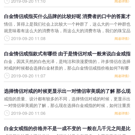
2019-09-20 11:10
阅读详情》
多少钱你知道吗?虽说白金
白金情侣戒指买什么品牌的比较好呢 消费者的口中的答案才
情侣，算得上是我们社会上比较大一个种群了，这么大的一个种群也
算得上正确的答案
就意味着有这么大的消费市场，而这么大的消费市场，我们的珠宝品
牌商家能不心动吗？当然心动了。这么多珠宝品牌里面，不难发现，
2019-09-20 11:08
阅读详情》
除了钻石是很多情侣们
白金情侣戒指款式有哪些 由于是情侣对戒一般来说白金戒指
白金，因其天然的白色光泽，是纯洁和浪漫爱情的，许多情侣在选择
的设计都比较简单
对戒的时候都会选择白金材质的，那么白金情侣戒指价格如何?有哪
些款式?该怎么挑选呢?下面由戴瑞珠宝小编带大家了解。白金情侣
2019-09-20 11:07
阅读详情》
戒指价格白金情侣戒指
选择情侣对戒的时候更显示出一对情侣审美观的了解 那么现
戒指的质量、设计都有较多的不同，选择情侣对戒的时候，更显示出
在选择白金戒指的时候如何注重质量的分析呢
一对情侣审美观的了解，那么现在选择白金戒指的时候，如何注重质
量的分析呢？选择钻石戒指的时候，情侣戒指多少钱一对呢？了解白
2019-09-20 11:06
阅读详情》
金戒指的使用，设计，
白金女戒指的价格并不是一成不变的 一般在几千元之间是比