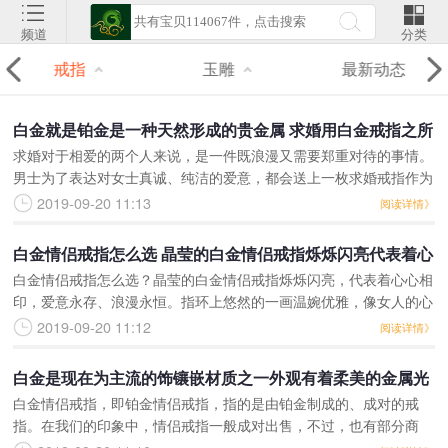
频道
分类
戒指
玉雕
最新动态
白金就是铂金是一种天然形成的贵金属 求婚用白金戒指之所
求婚对于相爱的两个人来说，是一件既浪漫又需要郑重对待的事情。
以受欢迎也是因为设计简约时尚品质优良
男士为了表达对女士真诚、纯洁的爱意，都会送上一枚求婚戒指作为
礼物。白金戒指是近年来众多求婚人士的心仪之选，那么白金求婚戒
2019-09-20 11:13
阅读详情》
指的价格是多少，白金
白金情侣戒指怎么选 晶莹的白金情侣戒指烁烁闪亮代表着心
白金情侣戒指怎么选？晶莹的白金情侣戒指烁烁闪亮，代表着心心相
心相印
印，爱意永存、浪漫永恒。指环上悠然的一画温婉优雅，像女人的心
在默默地倾诉。爱情是买不来的，但是是可以证明的。白金情侣戒指
2019-09-20 11:12
阅读详情》
专为情侣设计，让两个
白金是现在为主流的饰镶嵌材质之一外观有着柔美的金属光
白金情侣戒指，即铂金情侣戒指，指的是由铂金制成的、成对的戒
泽 ​白金情侣戒指的价格会随着铂金当日的单价变化而波动
指。在我们的印象中，情侣戒指一般成对出售，不过，也有部分商
家，是支持情侣戒指单个男戒或单个女戒出售的。白金情侣戒指一般