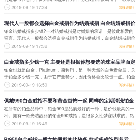
有意义的婚戒会让女孩惊喜万分，对于男孩们，你会选择什么样的戒
2019-09-19 17:34
阅读详情》
指送给心爱的她呢，铂
现代人一般都会选择白金戒指作为结婚戒指 白金结婚戒指价
铂金结婚戒指多少钱?一对结婚戒指是对婚姻的承诺，是彼此相爱的
格自然也是许多人专注的话题
誓言。现代人一般都会选择白金戒指作为结婚戒指，白金结婚戒指价
格自然也是许多人专注的话题，下面小编就来介绍一下这个问题吧!
2019-09-19 17:32
阅读详情》
结婚戒指包括男戒和女
白金戒指多少钱一克 主要还是根据你想要选的珠宝品牌而定
铂金也就是白金，Platinum，简称Pt，是一种天然的白色贵金属，关
于铂金多少钱一克，由于它产量稀少，因此价格会比较贵一点。铂金
多少钱一克，或者铂金戒指价格多少，其实不同的珠宝品牌价格也会
2019-09-19 16:50
阅读详情》
不同，但是
佩戴990白金戒指不要和黄金首饰一起 同样的定期清洗铂金
在所有的铂金品种中，铂金990是品质最好的一种，是价钱最高的一
990戒指是必须的
种。拥有一款光洁靓丽的铂金990戒指，是很多女性梦寐以求的。钻
石小鸟作为钻石第一品牌，在这里提醒您，在佩戴铂金990戒指的时
2019-09-19 16:46
阅读详情》
候，一定要做好
Pt950白金戒指一般女性佩戴的比较多 款式多样造型各异