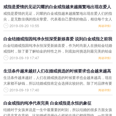
戒指是爱情的见证闪耀的白金戒指越来越频繁地出现在爱人
戒指是爱情的见证，闪耀的白金戒指越来越频繁地出现在爱人们的指
们的指尖 是无数佳偶的指尖挚爱
尖，是无数佳偶的指尖挚爱。代表着自己爱情的物品，相信每个女人
都愿意其保持光洁如新，然而戒指随身佩戴，随着时间的积累，污垢
2019-09-20 10:55
阅读详情》
的增多，便逐渐失去光
白金结婚戒指因纯净永恒深受新娘喜爱 说到白金戒指之前我
白金结婚戒指因纯净永恒深受新娘喜爱，作为时尚新人在挑铂金结婚
们先看一下铂金的特点
戒指时，除了要了解铂金的特性之外，到底如何挑选到最完美的铂金
结婚戒指呢？选择结婚戒指比可不比订婚戒指那样简单，毕竟结婚戒
2019-09-19 17:47
阅读详情》
指是要一辈子佩戴的。
生活条件越来越好人们在婚戒挑选的时候要求也会越来越高
生活条件越来越好，人们在婚戒挑选的时候要求也会越来越高，现在
一般选购白金结婚戒指的时候一定要注意4c
大家都不缺钱，所以结婚戒指肯定会选择比较好的。除了对品牌有要
求以外，对于佩戴之后的效果要求也是比较高的。铂金结婚戒指在选
2019-09-19 17:40
阅读详情》
择的时候，就可以选择
白金戒指的纯净代表完美 白金戒指是永恒的象征
结婚对于女孩来说是一生中最重要的时刻，所以结婚的很多方面女孩
们是非常在意的，比如婚戒选择什么样的女孩们都很期待，一款浪漫