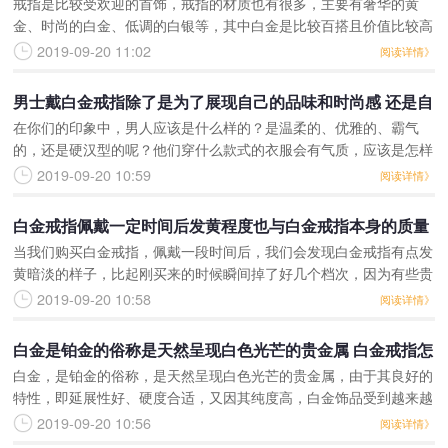
戒指是比较受欢迎的首饰，戒指的材质也有很多，主要有奢华的黄
较正常的
金、时尚的白金、低调的白银等，其中白金是比较百搭且价值比较高
的，那么一款精美的白金女戒指多少钱呢？今天小编就为大家解答一
2019-09-20 11:02
阅读详情》
下这个问题。白金女戒指
男士戴白金戒指除了是为了展现自己的品味和时尚感 还是自
在你们的印象中，男人应该是什么样的？是温柔的、优雅的、霸气
身状态的一种表现形式
的，还是硬汉型的呢？他们穿什么款式的衣服会有气质，应该是怎样
的性格呢？他们佩戴什么样的戒指好看呢？是白金的还是黄金的还是
2019-09-20 10:59
阅读详情》
玉的？小编觉得无论是什
白金戒指佩戴一定时间后发黄程度也与白金戒指本身的质量
当我们购买白金戒指，佩戴一段时间后，我们会发现白金戒指有点发
有关 质量和金属含量越高的白金戒指就不容易被氧化
黄暗淡的样子，比起刚买来的时候瞬间掉了好几个档次，因为有些贵
金属佩戴一段时间容易被空气中的氧气给氧化，由此变暗变黄，所以
2019-09-20 10:58
阅读详情》
戒指得保养是很重要的
白金是铂金的俗称是天然呈现白色光芒的贵金属 白金戒指怎
白金，是铂金的俗称，是天然呈现白色光芒的贵金属，由于其良好的
么清洗
特性，即延展性好、硬度合适，又因其纯度高，白金饰品受到越来越
多人的欢迎。今天，就由DR小编带大家了解关于白金戒指怎么清洗
2019-09-20 10:56
阅读详情》
的相关知识。白金戒指