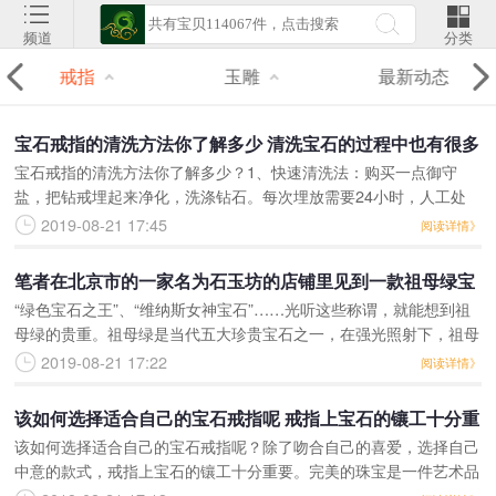
频道
分类
戒指
玉雕
最新动态
宝石戒指的清洗方法你了解多少 清洗宝石的过程中也有很多
宝石戒指的清洗方法你了解多少？1、快速清洗法：购买一点御守
需要注意的地方
盐，把钻戒埋起来净化，洗涤钻石。每次埋放需要24小时，人工处
理的宝石不能用御守盐，因为御守盐会让人工处理部分显现。2、冷
2019-08-21 17:45
阅读详情》
水浸泡法：用一个小碗或
笔者在北京市的一家名为石玉坊的店铺里见到一款祖母绿宝
“绿色宝石之王”、“维纳斯女神宝石”……光听这些称谓，就能想到祖
石戒指 美丽饱和艳丽美得让人让人无法想象
母绿的贵重。祖母绿是当代五大珍贵宝石之一，在强光照射下，祖母
绿碧绿苍翠，被誉为自然界生机盎然的五月份生辰石，结婚55周年
2019-08-21 17:22
阅读详情》
信物。对祖母绿的
该如何选择适合自己的宝石戒指呢 戒指上宝石的镶工十分重
该如何选择适合自己的宝石戒指呢？除了吻合自己的喜爱，选择自己
要
中意的款式，戒指上宝石的镶工十分重要。完美的珠宝是一件艺术品
呈现。因此，它的尊贵不仅表现在珠宝的价值，同时也表现在珠宝的