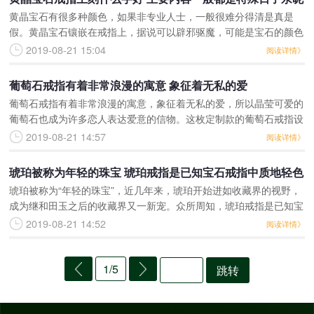
黄晶宝石有很多种颜色，如果非专业人士，一般很难分得清是真是
的名字和爱情的宣言
假。黄晶宝石镶嵌在戒指上，据说可以辟邪驱魔，可能是宝石的颜色
给人带来了好心情吧?黄晶宝石戒指上刻什么字好?黄晶宝石戒指上
2019-08-21 15:04
阅读详情》
刻什么字好?主要内容一
葡萄石戒指有着非常浪漫的寓意 象征着无私的爱
葡萄石戒指有着非常浪漫的寓意，象征着无私的爱，所以晶莹可爱的
葡萄石也成为许多恋人表达爱意的信物。这枚定制款的葡萄石戒指设
计很华贵大气，采用顶级的天然葡萄石，清透无瑕，泛着幽幽的荧
2019-08-21 14:57
阅读详情》
光，十分诱人魅惑。浓艳
琥珀被称为年轻的珠宝 琥珀戒指是已知宝石戒指中质地轻色
琥珀被称为“年轻的珠宝”，近几年来，琥珀开始进如收藏界的视野，
泽自然的
成为继和田玉之后的收藏界又一新宠。众所周知，琥珀戒指是已知宝
石戒指中，质地轻、色泽自然的。有关专家透露，在国内市场上，琥
2019-08-21 14:52
阅读详情》
珀饰品一年之内上涨
1/5
跳转