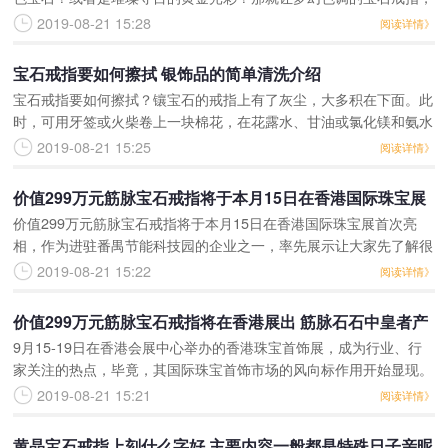
点缀你新婚的蜜梦吧！小编现在就从最奢华之选、最经典之选、最惠
2019-08-21 15:28
阅读详情》
之选几个方面，推荐最
宝石戒指要如何擦拭 银饰品的简单清洗介绍
宝石戒指要如何擦拭？镶宝石的戒指上有了灰尘，大多积在下面。此
时，可用牙签或火柴卷上一块棉花，在花露水、甘油或氯化镁和氨水
的混合物中蘸湿，擦洗宝石及其框架，然后用绒布擦亮戒指。切不可
2019-08-21 15:25
阅读详情》
用锐利物清理宝石及其
价值299万元筋脉宝石戒指将于本月15日在香港国际珠宝展
价值299万元筋脉宝石戒指将于本月15日在香港国际珠宝展首次亮
首次亮相 呈现出了独特的纹理色彩造型和能量
相，作为进驻番禺节能科技园的企业之一，率先展示让大家先了解很
有必要，也理所当然。现场，很多五彩斑斓的天然宝石陈列于展厅，
2019-08-21 15:22
阅读详情》
并与展厅设计风格惟
价值299万元筋脉宝石戒指将在香港展出 筋脉石石中皇者产
9月15-19日在香港会展中心举办的香港珠宝首饰展，成为行业、行
于戈壁荒漠深处
家关注的热点，毕竟，其国际珠宝首饰市场的风向标作用开始显现。
一般饰品，卖上个3000-5000元，相信不少人认为售价偏高，而价值
2019-08-21 15:21
阅读详情》
299万
黄晶宝石戒指上刻什么字好 主要内容一般都是特殊日子亲昵