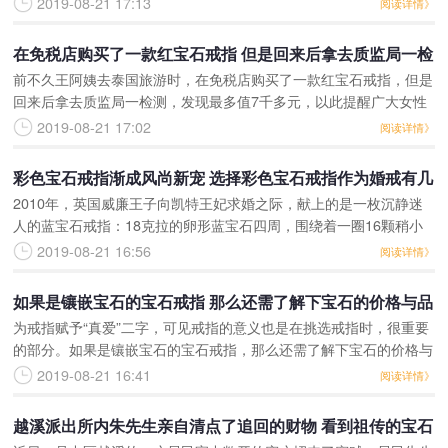
2019-08-21 17:13
阅读详情》
设计、切割的切夫以及
在免税店购买了一款红宝石戒指 但是回来后拿去质监局一检
前不久王阿姨去泰国旅游时，在免税店购买了一款红宝石戒指，但是
测发现最多值7千多元
回来后拿去质监局一检测，发现最多值7千多元，以此提醒广大女性
朋友切勿再上当。本站10月13日讯，前不久王阿姨去泰国旅游时，
2019-08-21 17:02
阅读详情》
在免税店购买了一款
彩色宝石戒指渐成风尚新宠 选择彩色宝石戒指作为婚戒有几
2010年，英国威廉王子向凯特王妃求婚之际，献上的是一枚沉静迷
大优势
人的蓝宝石戒指：18克拉的卵形蓝宝石四周，围绕着一圈16颗稍小
的白色钻石。而这枚戒指正是来自于他的母亲戴安娜王妃。在欧美，
2019-08-21 16:56
阅读详情》
从时尚名利场到甜
如果是镶嵌宝石的宝石戒指 那么还需了解下宝石的价格与品
为戒指赋予“真爱”二字，可见戒指的意义也是在挑选戒指时，很重要
质
的部分。如果是镶嵌宝石的宝石戒指，那么还需了解下宝石的价格与
品质，也是很重要的事情。镶嵌宝石的真爱戒指哪里可以买到呢?今
2019-08-21 16:41
阅读详情》
天与Darry R
越溪派出所内朱先生亲自清点了追回的财物 看到祖传的宝石