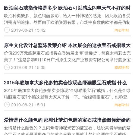
欧泊宝石戒指价格是多少 欧泊石可以感应闪电天气不好的时
欧泊种类繁多、颜色绚丽多彩，给人一种神秘的感觉，因此欧泊备受
候欧泊石会出现一些微妙的变化
消费者的追捧。然而由于欧泊资源有限，市场中多数的欧泊都是仿制
的，那么你了解欧泊宝石价格，及欧泊戒指佩戴的好处有哪些吗?目
2019-08-21 15:42
阅读详情》
前，常见的欧泊饰品包
原生文化设计总监陈发荣介绍 本次展会的这枚宝石戒指最大
价值299万元筋脉宝石戒指将在香港展出“旷世稀货，简直太精彩太完
的亮点是材料选用了天然的筋脉宝石
美了！”这是参加9月10日广州原生文化产业投资有限公司举行筋脉宝
石首饰发布与展示活动上与会人员发出的赞叹。据了解，筋脉石，石
2019-08-21 15:35
阅读详情》
中皇者，产于
​2015年底加拿大多伦多拍卖会惊现金绿猫眼宝石戒指 什么
2015年底加拿大多伦多拍卖会惊现“金绿猫眼宝石”戒指，什么是金绿
是金绿猫眼宝石呢
猫眼宝石呢?小编这就带大家来了解一下。“金绿猫眼宝石”，也称亚
历山大猫眼石，即有变色又有猫眼现象，是一种很珍贵而又奇异的宝
2019-08-21 15:31
阅读详情》
石。在珠宝界
爱情是什么颜色的 那就让梦幻色调的宝石戒指点缀你新婚的
爱情是什么颜色的？是闪烁着神秘光芒的蓝宝石，还说高贵华丽的紫
蜜梦吧
色宝石？或者是璀璨夺目的黄金光彩？那就让梦幻色调的宝石戒指，