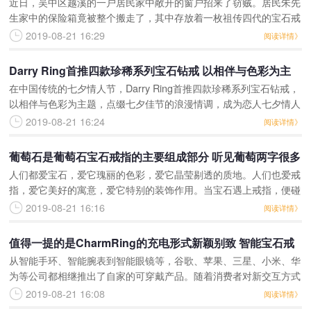
近日，吴中区越溪的一户居民家中敞开的窗户招来了窃贼。居民朱先
戒指失而复得更是激动不已
生家中的保险箱竟被整个搬走了，其中存放着一枚祖传四代的宝石戒
指。办案民警全力侦破，72小时内成功抓获了主要嫌疑人，并顺利
2019-08-21 16:29
阅读详情》
追回了所有被盗财物。
Darry Ring首推四款珍稀系列宝石钻戒 以相伴与色彩为主
在中国传统的七夕情人节，Darry Ring首推四款珍稀系列宝石钻戒，
题
以相伴与色彩为主题，点缀七夕佳节的浪漫情调，成为恋人七夕情人
节求婚的最好礼物。自品牌创立以来，Darry Ring一直都以极富浪漫
2019-08-21 16:24
阅读详情》
葡萄石是葡萄石宝石戒指的主要组成部分 听见葡萄两字很多
人们都爱宝石，爱它瑰丽的色彩，爱它晶莹剔透的质地。人们也爱戒
人便会想到酸甜可口的晶莹葡萄
指，爱它美好的寓意，爱它特别的装饰作用。当宝石遇上戒指，便碰
撞出了不一样的绚丽色彩，如葡萄石戒指。葡萄石戒指有着可爱的名
2019-08-21 16:16
阅读详情》
字和清新脱俗的外表，
值得一提的是CharmRing的充电形式新颖别致 智能宝石戒
从智能手环、智能腕表到智能眼镜等，谷歌、苹果、三星、小米、华
指的充电设备直接嵌入了用户存放戒指的首饰盒中
为等公司都相继推出了自家的可穿戴产品。随着消费者对新交互方式
的热情日益高涨，可穿戴智能产品的市场将呈现后劲十足的增长力。
2019-08-21 16:08
阅读详情》
对于大多数消费者而言