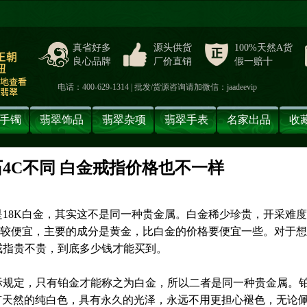
真省好多
源头供货
100%天然A货
良心品牌
厂价直销
假一赔十
电话：400-629-1314 | 批发/货源咨询请加微信：jaadeevip
手镯
翡翠饰品
翡翠杂项
翡翠手表
名家出品
收
4C不同 白金戒指价格也不一样
】
18K白金，其实这不是同一种贵金属。白金稀少珍贵，开采难
比较便宜，主要的成分是黄金，比白金的价格要便宜一些。对于
戒指贵不贵，到底多少钱才能买到。
际规定，只有铂金才能称之为白金，所以二者是同一种贵金属。
也具有天然的纯白色，具有永久的光泽，永远不用更担心褪色，无论