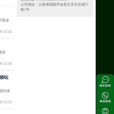
公司地址：云南省瑞丽市金星石木文化城15
栋1号
的贵金
20 15:42
要珍
.
20 15:39
婚钻
说白金
20 15:37