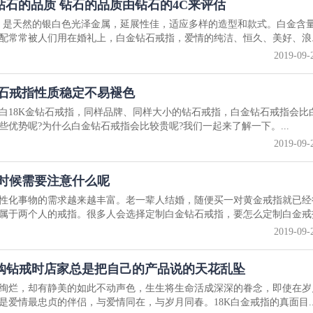
石的品质 钻石的品质由钻石的4C来评估
，是天然的银白色光泽金属，延展性佳，适应多样的造型和款式。白金含
配常常被人们用在婚礼上，白金钻石戒指，爱情的纯洁、恒久、美好、浪..
2019-09-
钻石戒指性质稳定不易褪色
白18K金钻石戒指，同样品牌、同样大小的钻石戒指，白金钻石戒指会比白
优势呢?为什么白金钻石戒指会比较贵呢?我们一起来了解一下。...
2019-09-
的时候需要注意什么呢
性化事物的需求越来越丰富。老一辈人结婚，随便买一对黄金戒指就已经
属于两个人的戒指。很多人会选择定制白金钻石戒指，要怎么定制白金戒指.
2019-09-
选购钻戒时店家总是把自己的产品说的天花乱坠
绚烂，却有静美的如此不动声色，生生将生命活成深深的眷念，即使在岁
爱情最忠贞的伴侣，与爱情同在，与岁月同春。18K白金戒指的真面目..