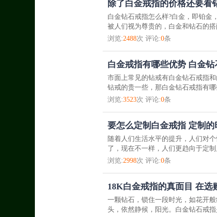
除了白金戒指的价格还要看钻
白金钻石戒指怎么样?白金，即铂金
被人们视为尊贵的，白金和钻石的搭
浏览:
2488
次 评论:
0
条
白金戒指有哪些优势 白金
市面上常见的钻戒有白金钻石戒指和
钻戒的贵一些，那白金钻石戒指有哪些
浏览:
3523
次 评论:
0
条
要怎么定制白金戒指 定制
随着人们生活水平的提升，人们对个
了，现在不一样，人们更趋向于定制
浏览:
2998
次 评论:
0
条
18K白金戒指的真面目 在
一颗钻石，锁住一段时光，如花开般
头，依然静候，阳光。白金钻石戒指是