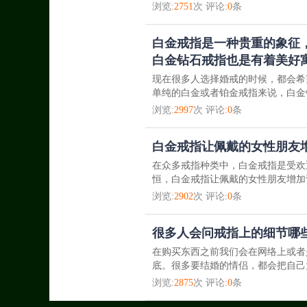
浏览:
2751
次 评论:
0
条
白金戒指是一种贵重的象征
白金钻石戒指也是有着美好
现在很多人选择婚戒的时候，都会希
单纯的白金或者铂金戒指来说，白金
浏览:
2997
次 评论:
0
条
白金戒指让佩戴的女性朋友
在众多戒指种类中，白金戒指是受欢
恒，白金戒指让佩戴的女性朋友增加许
浏览:
2902
次 评论:
0
条
很多人会问戒指上的细节哪
在购买东西之前我们会在网络上或者
底。很多要结婚的情侣，都会把自己
浏览:
2875
次 评论:
0
条