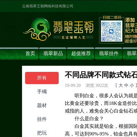
云南翡翠王朝网络科技有限公司
首页
翡翠新品
超值推荐
翡翠挂件
翡翠
不同品牌不同款式钻石
所有
19-09-20 浏览:
3022
次 【
大
中
小
手镯
听到白金，很多人会认为就是
比黄金还要珍贵，而18K金造价
题材
戒指的人，难免会关心白金钻石
什么是白金？
挂件
白金其实就是铂金，根据国
把玩
高，可达到90%-95%，铂金