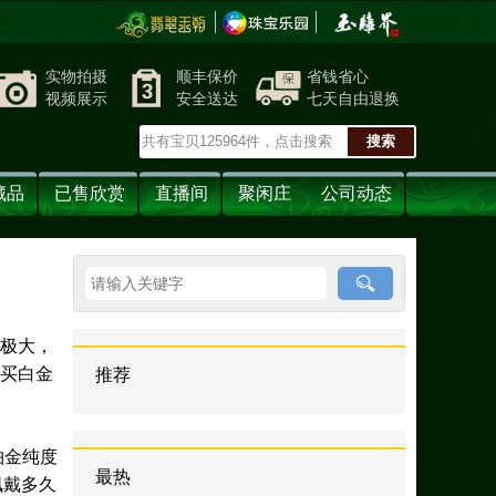
实物拍摄
顺丰保价
省钱省心
视频展示
安全送达
七天自由退换
藏品
已售欣赏
直播间
聚闲庄
公司动态
度极大，
想买白金
推荐
铂金纯度
最热
佩戴多久