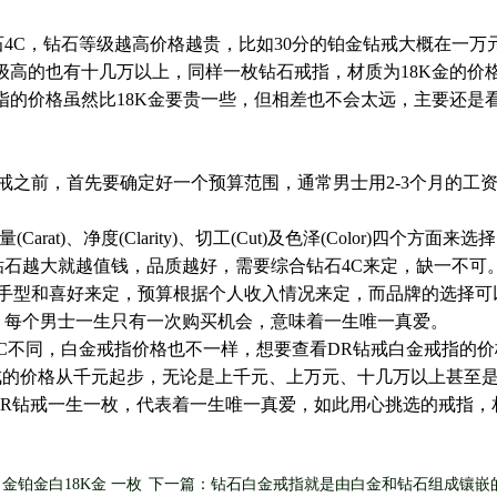
4C，钻石等级越高价格越贵，比如30分的铂金钻戒大概在一万
等级高的也有十几万以上，同样一枚钻石戒指，材质为18K金的价
戒指的价格虽然比18K金要贵一些，但相差也不会太远，主要还是
戒之前，首先要确定好一个预算范围，通常男士用2-3个月的工
rat)、净度(Clarity)、切工(Cut)及色泽(Color)四个方面来
石越大就越值钱，品质越好，需要综合钻石4C来定，缺一不可
据手型和喜好来定，预算根据个人收入情况来定，而品牌的选择可
，每个男士一生只有一次购买机会，意味着一生唯一真爱。
C不同，白金戒指价格也不一样，想要查看DR钻戒白金戒指的价
戒的价格从千元起步，无论是上千元、上万元、十几万以上甚至
DR钻戒一生一枚，代表着一生唯一真爱，如此用心挑选的戒指，
铂金白18K金 一枚
下一篇：钻石白金戒指就是由白金和钻石组成镶嵌的