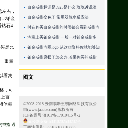
白金戒指标识是5925是什么 玫瑰诉说浪
元左右，
漫的爱情故事
白金戒指变色了 常用双氧水反应法
格比铂金
看钻石4
时在购买白金戒指的时候都会看到戒指内
侧会有字母 那么白金戒指里面的字母有
淘宝上买铂金戒指 一般一对铂金戒指多
资买是比
什么含义
少钱
铂金戒指内圈logo 从这些资料你就能够知
道它的价格并不便宜
铂金戒指磨损了怎么办 若果你买的戒指
选择，重量
并没有这样标记的话
。
以看寓
图文
格，可
是上百
相信每
©2008-2018 云南翡翠王朝网络科技有限公
司(www.jaadee.com)版权所有
ICP备案号:滇ICP备17010415号-2
滇公网安备 53310202533232号
戒指 通
工商注册号: 533102100010883