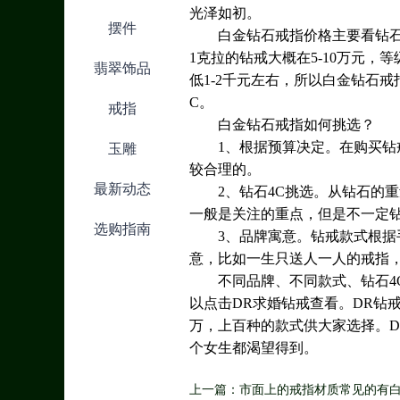
光泽如初。
摆件
白金钻石戒指价格主要看钻石
1克拉的钻戒大概在5-10万元，
翡翠饰品
低1-2千元左右，所以白金钻石
C。
戒指
白金钻石戒指如何挑选？
1、根据预算决定。在购买钻
玉雕
较合理的。
最新动态
2、钻石4C挑选。从钻石的重量(Ca
一般是关注的重点，但是不一定钻
选购指南
3、品牌寓意。钻戒款式根
意，比如一生只送人一人的戒指
不同品牌、不同款式、钻石4
以点击DR求婚钻戒查看。DR钻
万，上百种的款式供大家选择。
个女生都渴望得到。
上一篇：市面上的戒指材质常见的有白金