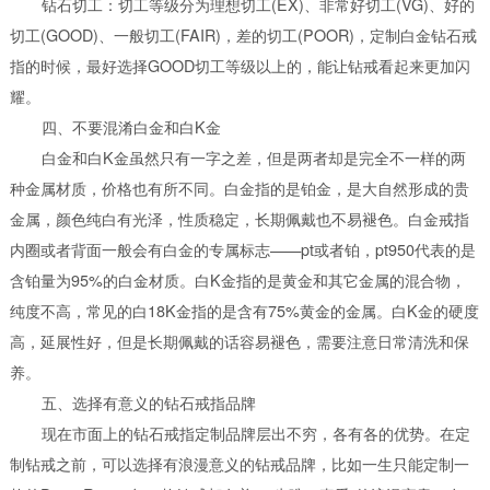
钻石切工：切工等级分为理想切工(EX)、非常好切工(VG)、好的
切工(GOOD)、一般切工(FAIR)，差的切工(POOR)，定制白金钻石戒
指的时候，最好选择GOOD切工等级以上的，能让钻戒看起来更加闪
耀。
四、不要混淆白金和白K金
白金和白K金虽然只有一字之差，但是两者却是完全不一样的两
种金属材质，价格也有所不同。白金指的是铂金，是大自然形成的贵
金属，颜色纯白有光泽，性质稳定，长期佩戴也不易褪色。白金戒指
内圈或者背面一般会有白金的专属标志——pt或者铂，pt950代表的是
含铂量为95%的白金材质。白K金指的是黄金和其它金属的混合物，
纯度不高，常见的白18K金指的是含有75%黄金的金属。白K金的硬度
高，延展性好，但是长期佩戴的话容易褪色，需要注意日常清洗和保
养。
五、选择有意义的钻石戒指品牌
现在市面上的钻石戒指定制品牌层出不穷，各有各的优势。在定
制钻戒之前，可以选择有浪漫意义的钻戒品牌，比如一生只能定制一