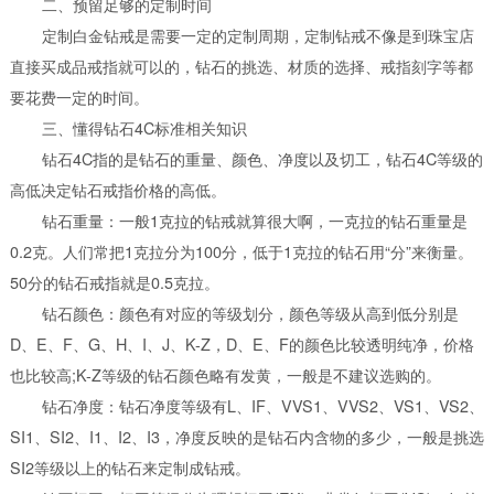
二、预留足够的定制时间
定制白金钻戒是需要一定的定制周期，定制钻戒不像是到珠宝店
直接买成品戒指就可以的，钻石的挑选、材质的选择、戒指刻字等都
要花费一定的时间。
三、懂得钻石4C标准相关知识
钻石4C指的是钻石的重量、颜色、净度以及切工，钻石4C等级的
高低决定钻石戒指价格的高低。
钻石重量：一般1克拉的钻戒就算很大啊，一克拉的钻石重量是
0.2克。人们常把1克拉分为100分，低于1克拉的钻石用“分”来衡量。
50分的钻石戒指就是0.5克拉。
钻石颜色：颜色有对应的等级划分，颜色等级从高到低分别是
D、E、F、G、H、I、J、K-Z，D、E、F的颜色比较透明纯净，价格
也比较高;K-Z等级的钻石颜色略有发黄，一般是不建议选购的。
钻石净度：钻石净度等级有L、IF、VVS1、VVS2、VS1、VS2、
SI1、SI2、I1、I2、I3，净度反映的是钻石内含物的多少，一般是挑选
SI2等级以上的钻石来定制成钻戒。