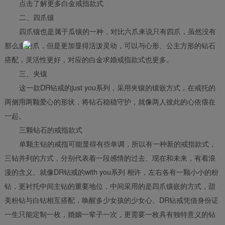
点击了解更多白金戒指款式
二、四爪镶
四爪镶也是属于瓜镶的一种，对比六爪来说只有四爪，虽然没有
那么多的爪，但是更加显得活泼灵动，可以与心形、公主方形的钻石
搭配，灵活性更好，对应的白金求婚戒指款式也更多。
三、夹镶
这一款DR钻戒的just you系列，采用夹镶的镶嵌方式，在戒托的
两侧用两颗爱心的形状，将钻石稳稳守护，就像两人彼此的心依偎在
一起。
三颗钻石的戒指款式
单颗主钻的戒指可能显得有些单调，所以有一种新的戒指款式，
三钻并列的方式，分别代表着一段感情的过去、现在和未来，有着浪
漫的含义。就像DR钻戒的with you系列 相许，左右各有一颗小小的粉
钻，更衬托中间主钻的重要地位，中间采用的是四爪镶嵌的方式，甜
美粉钻与白钻相互搭配，唤醒多少女孩的少女心。DR钻戒凭借身份证
一生只能定制一枚，婚姻一辈子一次，更需要一枚具有独特意义的钻