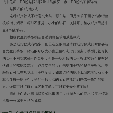
戒来见证。DR粉钻限时限量才能购买，点击DR粉钻了解详情。
钻圈式的戒指款式
这种戒指款式不特意突出某一颗主钻，而是有若干颗小钻点缀整
枚戒指，熠熠生辉却不张扬，小小的钻石一次排开，整枚戒指看起来
更加均衡协调。
根据女生的手型挑选合适的白金求婚戒指款式
虽然戒指款式有很多，但是在选购白金求婚戒指款式的时候要结
合女生的手型，钻石的形状大小也是值得考虑的因素，手型比较修长
的女生不同款式都可以驾驭，但是手型粗短的女生就比较适合稍有起
伏设计的戒指款式了，通过立体的设计来增加手指的整体平衡感。单
颗钻石可以在视觉上让手指变长，如果选择的指环太细或者宝石太小
就会显得手指很粗，搭配一颗大点的宝石也能起到掩饰手指粗的效
果。详情可以咨询在线客服了解，可以有更专业答案呦!
市面上白金求婚戒指款式琳琅满目，根据自己的需求和实际情况
挑选一枚属于自己的戒指。
上一篇：​白金戒指是很多年轻人