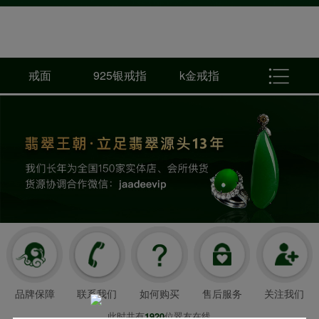
戒面
925银戒指
k金戒指
品牌保障
联系我们
如何购买
售后服务
关注我们
此时共有
位翠友在线
1920