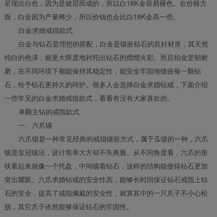
呈现出白色，因为是镀层而成的，所以白18K金容易褪色。在价格方
面，白金因为产量稀少，所以价钱也会比白18K金高一些。
白金求婚戒指款式
白金与钻石是理想的搭配，白金是镶嵌钻石的良好材质，其天然
纯白的色泽，能更大限度地衬托出钻石的熠熠火彩。而且铂金坚韧耐
磨，在不同环境下都能保持其稳定性，能安全牢固地镶嵌每一颗钻
石，给予钻石更持久的呵护。很多人会选择白金求婚钻戒，下面介绍
一些常见的白金求婚戒指款式，看看有没有大家喜欢的。
单颗主钻的戒指款式
一、六爪镶
六爪镶是一种常见经典的戒指镶嵌方式，属于瓜镶的一种，六爪
镶是皇冠镶法，设计简单大方却不失典雅。从不同角度看，六爪的形
状看起来就像一个托盘，中间镶着钻石，这样的结构能使得钻石更加
突出耀眼。六爪求婚钻戒的安全性高，能够长时间保证钻石戒指上钻
石的安全，提高了戒指佩戴的安全性，就算其中的一只爪子不小心松
脱，其它爪子依然能够保证钻石的牢固性。