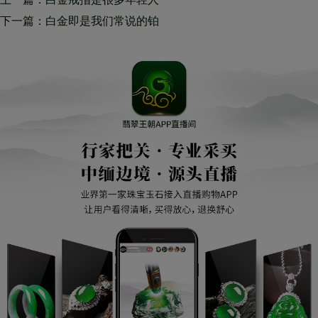
喜欢的 它有着高度的光泽和纯
下一篇：白金即是我们常说的铂
净的外观
金其价格按克计算 有的白金戒
指除了镶嵌了主钻之外还搭配了
细钻