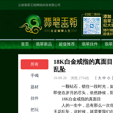
云南翡翠王朝网络科技有限公司
首页
翡翠新品
超值推荐
翡翠挂件
翡翠
18K白金戒指的真面
所有
乱坠
手镯
19-09-20 浏览:
2754
次 【
大
中
小
一颗钻石，锁住一段时光，
题材
即使在岁月的尽头，依然静候，
挂件
18K白金戒指的真面目
人的一生中，总有那么一次
把玩
天花乱坠，这时候，就需要我们