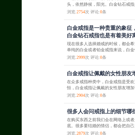
头，依然静候，阳光。白金钻石戒指是
浏览:
2754
次 评论:
0
条
白金戒指是一种贵重的象征
白金钻石戒指也是有着美好
现在很多人选择婚戒的时候，都会希
单纯的白金或者铂金戒指来说，白金
浏览:
2999
次 评论:
0
条
白金戒指让佩戴的女性朋友
在众多戒指种类中，白金戒指是受欢
恒，白金戒指让佩戴的女性朋友增加许
浏览:
2904
次 评论:
0
条
很多人会问戒指上的细节哪
在购买东西之前我们会在网络上或者
底。很多要结婚的情侣，都会把自己
浏览:
2879
次 评论:
0
条