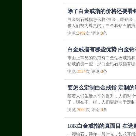
除了白金戒指的价格还要看钻
白金钻石戒指怎么样?白金，即铂金
被人们视为尊贵的，白金和钻石的搭
浏览:
2492
次 评论:
0
条
白金戒指有哪些优势 白金
市面上常见的钻戒有白金钻石戒指和
钻戒的贵一些，那白金钻石戒指有哪些
浏览:
3524
次 评论:
0
条
要怎么定制白金戒指 定制
随着人们生活水平的提升，人们对个
了，现在不一样，人们更趋向于定制
浏览:
3002
次 评论:
0
条
18K白金戒指的真面目 在
一颗钻石，锁住一段时光，如花开般