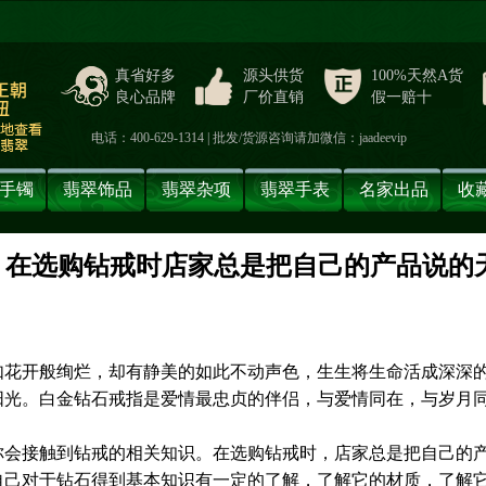
真省好多
源头供货
100%天然A货
良心品牌
厂价直销
假一赔十
电话：400-629-1314 | 批发/货源咨询请加微信：jaadeevip
手镯
翡翠饰品
翡翠杂项
翡翠手表
名家出品
收
目 在选购钻戒时店家总是把自己的产品说的
】
如花开般绚烂，却有静美的如此不动声色，生生将生命活成深深
阳光。白金钻石戒指是爱情最忠贞的伴侣，与爱情同在，与岁月
你会接触到钻戒的相关知识。在选购钻戒时，店家总是把自己的
自己对于钻石得到基本知识有一定的了解，了解它的材质，了解