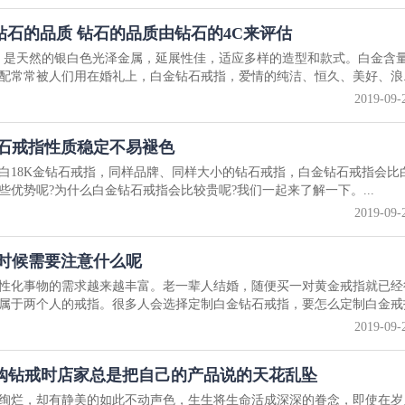
石的品质 钻石的品质由钻石的4C来评估
，是天然的银白色光泽金属，延展性佳，适应多样的造型和款式。白金含
配常常被人们用在婚礼上，白金钻石戒指，爱情的纯洁、恒久、美好、浪..
2019-09-
钻石戒指性质稳定不易褪色
白18K金钻石戒指，同样品牌、同样大小的钻石戒指，白金钻石戒指会比白
优势呢?为什么白金钻石戒指会比较贵呢?我们一起来了解一下。...
2019-09-
的时候需要注意什么呢
性化事物的需求越来越丰富。老一辈人结婚，随便买一对黄金戒指就已经
属于两个人的戒指。很多人会选择定制白金钻石戒指，要怎么定制白金戒指.
2019-09-
选购钻戒时店家总是把自己的产品说的天花乱坠
绚烂，却有静美的如此不动声色，生生将生命活成深深的眷念，即使在岁