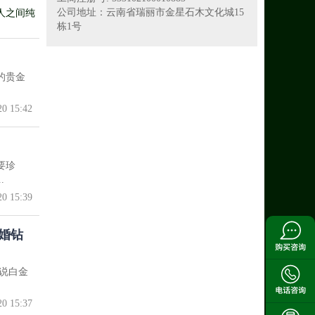
公司地址：云南省瑞丽市金星石木文化城15
人之间纯
栋1号
指也是有
的贵金
20 15:42
要珍
.
20 15:39
婚钻
说白金
20 15:37