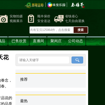
实物拍摄
顺丰保价
省钱省心
视频展示
安全送达
七天自由退换
藏品
已售欣赏
直播间
聚闲庄
公司动态
天花
推荐
的眷念，
同春。
产品说的
最热
它的品质