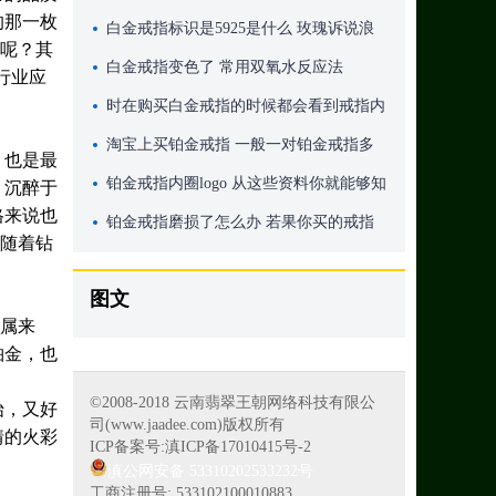
的那一枚
白金戒指标识是5925是什么 玫瑰诉说浪
么呢？其
漫的爱情故事
白金戒指变色了 常用双氧水反应法
行业应
时在购买白金戒指的时候都会看到戒指内
侧会有字母 那么白金戒指里面的字母有
淘宝上买铂金戒指 一般一对铂金戒指多
，也是最
什么含义
少钱
铂金戒指内圈logo 从这些资料你就能够知
，沉醉于
格来说也
道它的价格并不便宜
铂金戒指磨损了怎么办 若果你买的戒指
，随着钻
并没有这样标记的话
图文
金属来
铂金，也
©2008-2018 云南翡翠王朝网络科技有限公
始，又好
司(www.jaadee.com)版权所有
情的火彩
ICP备案号:滇ICP备17010415号-2
滇公网安备 53310202533232号
工商注册号: 533102100010883