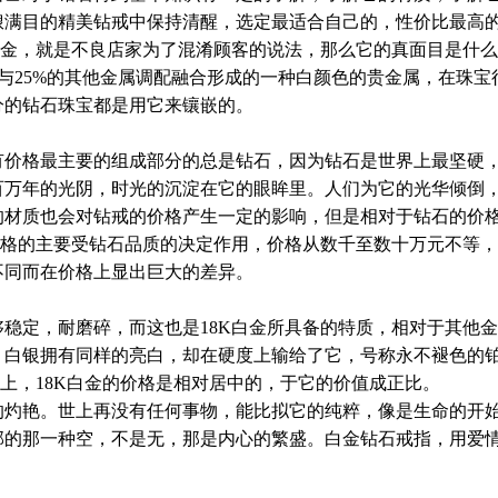
琅满目的精美钻戒中保持清醒，选定最适合自己的，性价比最高
白金，就是不良店家为了混淆顾客的说法，那么它的真面目是什
金与25%的其他金属调配融合形成的一种白颜色的贵金属，在珠宝
分的钻石珠宝都是用它来镶嵌的。
有价格最主要的组成部分的总是钻石，因为钻石是世界上最坚硬
百万年的光阴，时光的沉淀在它的眼眸里。人们为它的光华倾倒
的材质也会对钻戒的价格产生一定的影响，但是相对于钻石的价
价格的主要受钻石品质的决定作用，价格从数千至数十万元不等
不同而在价格上显出巨大的差异。
稳定，耐磨碎，而这也是18K白金所具备的特质，相对于其他
，白银拥有同样的亮白，却在硬度上输给了它，号称永不褪色的
格上，18K白金的价格是相对居中的，于它的价值成正比。
的灼艳。世上再没有任何事物，能比拟它的纯粹，像是生命的开
部的那一种空，不是无，那是内心的繁盛。白金钻石戒指，用爱