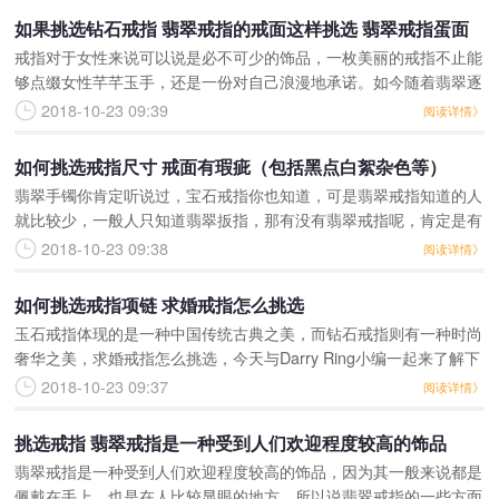
如果挑选钻石戒指 翡翠戒指的戒面这样挑选 翡翠戒指蛋面
戒指对于女性来说可以说是必不可少的饰品，一枚美丽的戒指不止能
的挑选
够点缀女性芊芊玉手，还是一份对自己浪漫地承诺。如今随着翡翠逐
渐被大众喜爱与接受，翡翠戒指也成为了不少都市女性的饰品首选，
2018-10-23 09:39
阅读详情》
有别于钻石戒指的闪耀
如何挑选戒指尺寸 戒面有瑕疵（包括黑点白絮杂色等）
翡翠手镯你肯定听说过，宝石戒指你也知道，可是翡翠戒指知道的人
就比较少，一般人只知道翡翠扳指，那有没有翡翠戒指呢，肯定是有
的，那如果想要购买翡翠戒指，应该怎么挑选呢?你别以为它只是一
2018-10-23 09:38
阅读详情》
个戒指，翡翠戒指的种
如何挑选戒指项链 求婚戒指怎么挑选
玉石戒指体现的是一种中国传统古典之美，而钻石戒指则有一种时尚
奢华之美，求婚戒指怎么挑选，今天与Darry Ring小编一起来了解下
吧。求婚戒指怎么挑选?选玉石戒指会不会太土?求婚不分年龄，即
2018-10-23 09:37
阅读详情》
使是年过半
挑选戒指 翡翠戒指是一种受到人们欢迎程度较高的饰品
翡翠戒指是一种受到人们欢迎程度较高的饰品，因为其一般来说都是
佩戴在手上，也是在人比较显眼的地方，所以说翡翠戒指的一些方面