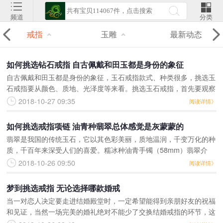
频道
分类
戒指
玉雕
最新动态
如何挑选钻石戒指 自古佩戴和田玉都是身份的象征
自古佩戴和田玉都是身份的象征，玉石戒指款式、种类很多，挑选玉
石戒指要从颜色、质地、光泽度等来看。挑选玉石戒指，首先要观察
戒面的形状。常见的有蛋面型、梨型、马眼型、怀古型、马鞍型、方
2018-10-27 09:35
阅读详情》
型和鸡心型等。一般双
如何挑选戒指项链 油青种翡翠总体感觉是灰蒙蒙的
翡翠是我国的传统玉石，它以其色彩美丽，质地温润，千变万化的种
质，千百年来深受人们的喜爱。糯冰种油青手镯（58mm）翡翠介
绍-油青种手镯 翡翠家族庞大，按种类分有玻璃种翡翠、冰种翡翠、
2018-10-26 09:50
阅读详情》
豆种翡翠、油青种翡
梦到挑选戒指 无论选择哪款婚戒
当一对恋人决定要走进结婚殿堂时，一定希望能得到亲朋好友的祝福
和见证，当然一场完美的婚礼绝对不能少了交换结婚戒指的环节，这
也是让大家看到你们爱情的时刻，也是见证你们爱情的信物，婚戒是