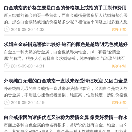
白金戒指的价格主要是白金的价格加上戒指的手工制作费用
新人结婚前都会购买一些首饰，而白金戒指是很多新人结婚前都会买
这是一般白金戒指的价格
的。那么白金镶钻戒指的价格是多少呢？相信这个问题是很多新人想
知道的，今天就跟小编一起来了解一下吧。白金戒指的价格主要是白
2019-09-20 14:32
阅读详情》
金的价格加上戒指的手
求婚白金戒指选哪款比较好 钻石的颜色是越透明无色就越好
白金是一种天然的贵金属，白金也被称为铂金、pt，有着“爱情金
求婚钻戒价格也是越高的
属”的称号。很多人会选择白金求婚钻戒，纯净的白金与璀璨的钻石
相搭配，散发迷人的魅力。白金求婚钻戒怎么选好?有什么注意事项
2019-09-20 14:31
阅读详情》
呢?一起来了解一下。
外表纯白无瑕的白金戒指一直以来深受情侣欢迎 又因白金是
外表纯白无瑕的白金戒指一直以来深受情侣欢迎，又因白金是纯天然
纯天然的贵金属不用担心褪色或者磨损
的贵金属，不用担心褪色或者磨损，纯度高，性质稳定，所以价格也
会相对贵一些。至于白金求婚戒指款式怎么选?可以结合性格、手型
2019-09-20 14:19
阅读详情》
来挑选。关于白金，其
白金戒指因为诸多优点又被称为爱情金属 像美好爱情一样永
市面上各种白色金属的命名有很多，常听说的就有白金、铂金、白K
恒纯净值得被珍惜
金，其实白金=铂金≠白K金。白金是一种天然纯白的贵金属，因为其