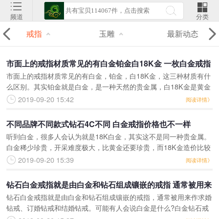
频道
分类
戒指
玉雕
最新动态
市面上的戒指材质常见的有白金铂金白18K金 一枚白金戒指
市面上的戒指材质常见的有白金，铂金，白18K金，这三种材质有什
是很多新人的理想选择
么区别。其实铂金就是白金，是一种天然的贵金属，白18K金是黄金
与其他金属的混合物，一枚白金戒指是很多新人的理想选择。那你知
2019-09-20 15:42
阅读详情》
道白金钻石戒指价
不同品牌不同款式钻石4C不同 白金戒指价格也不一样
听到白金，很多人会认为就是18K白金，其实这不是同一种贵金属。
白金稀少珍贵，开采难度极大，比黄金还要珍贵，而18K金造价比较
便宜，主要的成分是黄金，比白金的价格要便宜一些。对于想买白金
2019-09-20 15:39
阅读详情》
戒指的人，难免会
钻石白金戒指就是由白金和钻石组成镶嵌的戒指 通常被用来
钻石白金戒指就是由白金和钻石组成镶嵌的戒指，通常被用来作求婚
作求婚钻戒订婚钻戒和结婚钻戒
钻戒、订婚钻戒和结婚钻戒。可能有人会说白金是什么?白金钻石戒
指多少钱?怎么选购白金钻石戒指呢?1、对白金的认识我们通常所说