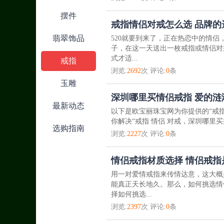
摆件
戒指情侣对戒怎么选 品牌的
翡翠饰品
520就要到来了，正在热恋中的情侣
子，在这一天送出一枚戒指或情侣对
式才适...
戒指
浏览:
2692
次 评论:
0
条
玉雕
深圳哪里买情侣戒指 爱的
最新动态
以下是欧宝丽珠宝网为你提供的“戒指
你解决“戒指 情侣 对戒，深圳哪里买
选购指南
浏览:
2227
次 评论:
0
条
情侣戒指材质选择 情侣戒
用一对爱情戒指来传情达意，这大概
能真正天长地久。那么，如何挑选情
择如何挑选...
浏览:
2397
次 评论:
0
条