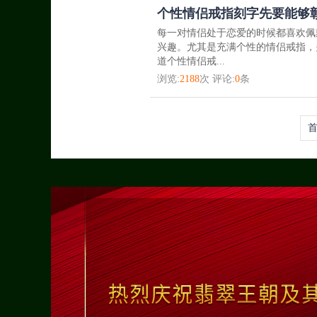
​个性情侣戒指刻字先要能够
每一对情侣处于恋爱的时候都喜欢佩
兴趣。尤其是充满个性的情侣戒指，
道个性情侣戒...
浏览:
2188
次 评论:
0
条