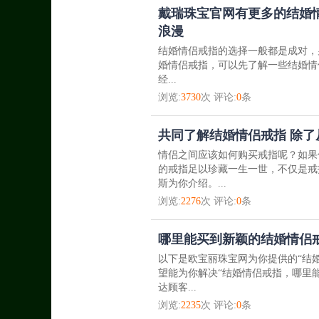
戴瑞珠宝官网有更多的结婚
浪漫
结婚情侣戒指的选择一般都是成对，
婚情侣戒指，可以先了解一些结婚情侣戒
经...
浏览:
3730
次 评论:
0
条
共同了解结婚情侣戒指 除
情侣之间应该如何购买戒指呢？如果
的戒指足以珍藏一生一世，不仅是戒
斯为你介绍。...
浏览:
2276
次 评论:
0
条
哪里能买到新颖的结婚情侣
以下是欧宝丽珠宝网为你提供的“结
望能为你解决“结婚情侣戒指，哪里
达顾客...
浏览:
2235
次 评论:
0
条