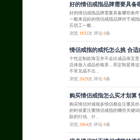
好的情侣戒指品牌需要具备
好的情侣戒指品牌需要具备哪些条件
一般来说好的情侣戒指品牌对于戒指
石切工一般...
浏览:
1832
次 评论:
0
条
情侣戒指的戒托怎么挑 ​合
个性定制款珠宝并不会比成品珠宝贵
总体放入成品价格里，而定制是将这
不常见或不出...
浏览:
2029
次 评论:
0
条
购买情侣戒指怎么买才划算
购买情侣对戒很多情侣都会注重其价
的时候要注重情侣戒指的哪些关键词
际的行动。什...
浏览:
2064
次 评论:
0
条