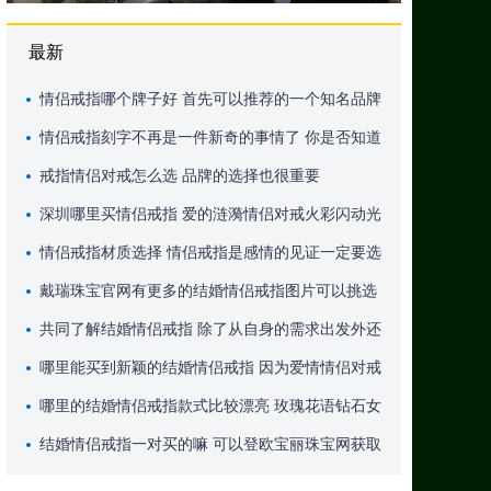
最新
情侣戒指哪个牌子好 首先可以推荐的一个知名品牌
就是钻石小鸟
情侣戒指刻字不再是一件新奇的事情了 你是否知道
哪个品牌的刻字服务比较好呢
戒指情侣对戒怎么选 品牌的选择也很重要
深圳哪里买情侣戒指 爱的涟漪情侣对戒火彩闪动光
芒照亮两颗诚挚的心
情侣戒指材质选择 情侣戒指是感情的见证一定要选
择两人都喜欢的款式
戴瑞珠宝官网有更多的结婚情侣戒指图片可以挑选
黑白钻镶嵌其中演绎天生一对的浪漫
共同了解结婚情侣戒指 除了从自身的需求出发外还
应该尊重对方的喜好
哪里能买到新颖的结婚情侣戒指 因为爱情情侣对戒
追求一种内在爱情的诠释
哪里的结婚情侣戒指款式比较漂亮 ​玫瑰花语钻石女
戒晶莹光华悦目闪耀
结婚情侣戒指一对买的嘛 可以登欧宝丽珠宝网获取
或者咨询客服