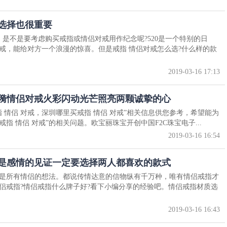
选择也很重要
，是不是要考虑购买戒指或情侣对戒用作纪念呢?520是一个特别的日
戒，能给对方一个浪漫的惊喜。但是戒指 情侣对戒怎么选?什么样的款
2019-03-16 17:13
涟漪情侣对戒火彩闪动光芒照亮两颗诚挚的心
 情侣 对戒，深圳哪里买戒指 情侣 对戒”相关信息供您参考，希望能为
戒指 情侣 对戒”的相关问题。欧宝丽珠宝开创中国F2C珠宝电子...
2019-03-16 16:54
指是感情的见证一定要选择两人都喜欢的款式
是所有情侣的想法。都说传情达意的信物纵有千万种，唯有情侣戒指才
侣戒指?情侣戒指什么牌子好?看下小编分享的经验吧。情侣戒指材质选
2019-03-16 16:43