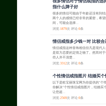
很多情侣对于情侣戒指的选
指什么牌子好
很多的情侣可能由于年龄还没有到结
两个人的感情已经非常的紧密，希望
间，可能会选择...
浏览:
1879
次 评论:
0
条
情侣戒指多少钱一对 比较合适
情侣戒指这种首饰相信但凡是现代人
是双方恋爱的定情之物了。然而对于
些人并不清楚...
浏览:
3312
次 评论:
0
条
个性情侣戒指图片 结婚买个
以下是欧宝丽珠宝网为你提供的“个
你解决“个性情侣戒指图片，结婚买
让您超...
浏览:
2569
次 评论:
0
条