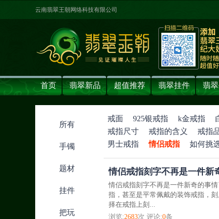
云南翡翠王朝网络科技有限公司
首页
翡翠新品
超值推荐
翡翠挂件
翡翠
戒面
925银戒指
k金戒指
所有
戒指尺寸
戒指的含义
戒指
男士戒指
情侣戒指
如何挑
手镯
题材
情侣戒指刻字不再是一件新
情侣戒指刻字不再是一件新奇的事情
挂件
指，甚至是平常佩戴的装饰戒指，刻
择在戒指上刻...
把玩
浏览:
2683
次 评论:
0
条