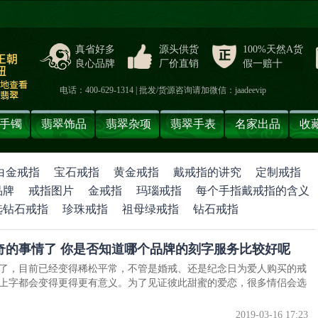
真省好多
源头供货
100%天然A货
良心品牌
厂价直销
假一赔十
电话：400-629-1314 | 批发/货源咨询请加微信：jaadeevip
手镯
翡翠饰品
翡翠杂项
翡翠手表
名家出品
收
白金戒指
宝石戒指
黄金戒指
戴戒指的讲究
定制戒指
品牌
戒指图片
金戒指
玛瑙戒指
每个手指戴戒指的含义
选钻石戒指
珍珠戒指
祖母绿戒指
钻石戒指
奇的事情了 你是否知道哪个品牌的刻字服务比较好呢
了，目前已经变得稀松平常，不管是婚戒、还是纪念日为爱人购买的戒
上字都会变得更得更有意义。为了见证彼此甜蜜的爱恋，很多情侣会选
2019-03-16 17:23