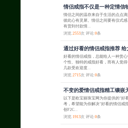
情侣戒指不仅是一种定情信
情侣之间的温存来自于生活的点点滴
彼此心有灵犀。情侣之间要有仪式感
有货到付款情...
浏览:
2553
次 评论:
0
条
通过好看的情侣戒指推荐 
好看的情侣戒指，总能给人一种赏心
个性、独特的戒指好看，而有人觉得
几款受欢迎度...
浏览:
2715
次 评论:
0
条
不变的爱情侣戒指精工镶嵌
以下是欧宝丽珠宝网为你提供的“好
考，希望能为你解决“好看的情侣戒
创F2C...
浏览:
1913
次 评论:
0
条