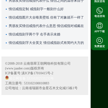
男朋友买情侣戒指代表什么 情侣之间的温存来自于
生活的点点滴滴
情侣戒指定制 戒指刻字一般刻什么好
情侣戒指图片大全唯美壁纸 但有了对象就不一样了
男朋友买情侣戒指代表什么意思 情侣戒指对戒戴在
无名指上
情侣戒指刻字两个字 右手表示未婚
情侣戒指刻字大全英文 情侣戒指款式有简约大方的
©2008-2018 云南翡翠王朝网络科技有限公司
(www.jaadee.com)版权所有
ICP备案号:滇ICP备17010415号-2
滇公网安备 53310202533232号
工商注册号: 533102100010883
公司地址：云南省瑞丽市金星石木文化城15栋1号