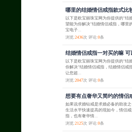
哪里的结婚情侣戒指款式比较
以下是欧宝丽珠宝网为你提供的“结
望能为你解决“结婚情侣戒指，哪里
宝电子...
浏览:
2436
次 评论:
0
条
结婚情侣戒指一对买的嘛 
以下是欧宝丽珠宝网为你提供的“结
你解决“结婚情侣戒指，结婚情侣戒
让您超...
浏览:
2047
次 评论:
0
条
想要有点奢华又简约的情侣
如果说求婚钻戒是求婚必备的助攻之
生活水平快速提高的现如今，情侣戒
指，也有奢华情...
浏览:
2125
次 评论:
0
条