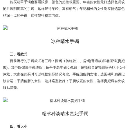
购买翡翠手镯也要看眼缘，颜色的把控很重要。年轻的女性最好选择色调较
艳且透明度高的手镯，这样显得年轻、富有朝气；年纪稍长的女性则应挑选颜色
稍深一点的手镯，这样显得稳重内敛。
冰种晴水手镯
三、看款式
目前流行的手镯款式有三种：圆镯（传统款）、扁镯(普通款)和椭圆镯(贵妃
镯)。其中圆镯属于传统款，适合中老年妇女佩戴；扁镯和贵妃镯则适合职业女性
佩戴，大家在购买时可以根据实际情况考虑。手腕偏瘦的女性，选圆镯和扁镯比
较合适；手腕偏胖的女性，选择扁型较好；手腕较宽的女性，选择贵妃镯会比较
服贴漂亮。
糯冰种淡晴水贵妃手镯
四、看大小