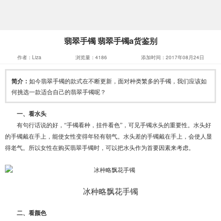
翡翠手镯 翡翠手镯a货鉴别
作者：Liza
浏览量：4186
添加时间：2017年08月24日
简介：
如今翡翠手镯的款式在不断更新，面对种类繁多的手镯，我们应该如
何挑选一款适合自己的翡翠手镯呢？
一、看水头
有句行话说的好，“手镯看种，挂件看色”，可见手镯水头的重要性。水头好
的手镯戴在手上，能使女性变得年轻有朝气。水头差的手镯戴在手上，会使人显
得老气。所以女性在购买翡翠手镯时，可以把水头作为首要因素来考虑。
冰种略飘花手镯
二、看颜色