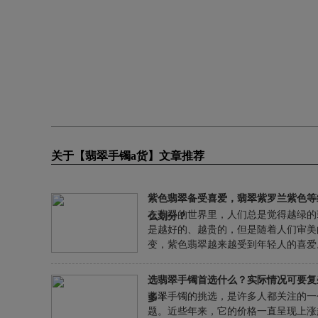
关于【翡翠手镯a货】文章推荐
紫色翡翠备受喜爱，翡翠紫罗兰紫色等
在翡翠的世界里，人们总是觉得越绿的
么划分？
是越好的、越贵的，但是随着人们审美
变，紫色翡翠越来越受到年轻人的喜爱
色翡翠也叫紫罗兰翡翠，是因为其颜色
的，紫色的翡翠比绿色在感官上的美感
选翡翠手镯首选什么？实际情况可要复
之而无不及，既神秘又浪漫，而且还有
翡翠手镯的挑选，是许多人都关注的一
多！
的高级感，但是在紫罗兰翡翠中，它的
题。近些年来，它的价格一直呈现上涨