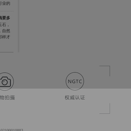
行业的
好的重
鱼龙混
钱要多
么，翡
玉石，
值得我
，自然
那样才
翠装饰
我们追
100010883