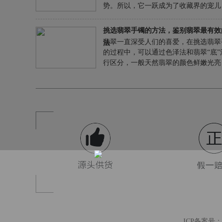
又分为几个等级呢？让我们一起来看看
势。所以，它一跃成为了收藏界的宠儿
受人们的青睐。那么，选翡翠手镯首选
呢？
挑选翡翠手镯的方法，鉴别翡翠最有效
翡翠一直深受人们的喜爱，在挑选翡翠
法
的过程中，可以通过色泽法和翡翠“底”
行区分，一般天然翡翠的颜色鲜嫩光亮
地清澈透明，底色完美，而假的通常为
合成的晶石，上面的颜色暗沉，质地发
无光泽感，底色不通透，同时也可以把
放在灯光下看它正反，内外是否有瑕疵
者通过翡翠鉴定书进行对比即可。
ICP备案号：滇