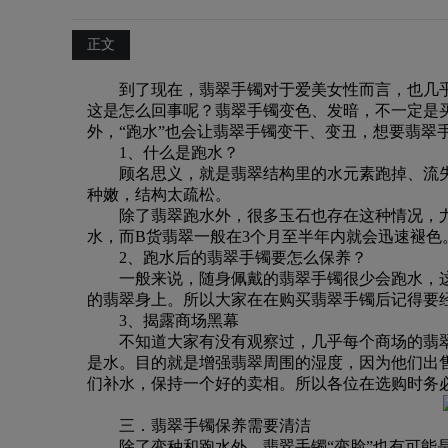
正文
到了现在，翡翠手镯对于爱美女性而言，也几
这是怎么回事呢？翡翠手镯变色、发暗，不一定是
外，“跑水”也会让翡翠手镯变干、变丑，想要翡翠
1、什么是跑水？
顾名思义，就是翡翠结构里的水元素跑掉、流
种嫩，结构太疏松。
除了翡翠跑水外，很多玉石也存在这种情况，
水，而B货翡翠一般在3个月至半年内就会迅速褪色
2、跑水后的翡翠手镯要怎么保养？
一般来说，随身佩戴的翡翠手镯很少会跑水，
的翡翠身上。所以大家在在购买翡翠手镯后记得要
3、揭露商场黑幕
不知道大家有没有观察过，几乎每个商场的翡
是水。目的就是增强翡翠周围的湿度，因为他们出
们补水，保持一个好的卖相。所以各位在选购时务
三．翡翠手镯保养需要清洁
除了变种和跑水外，翡翠手镯“变脸”也有可能