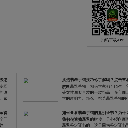
扫码下载APP
级怎
挑选翡翠手镯技巧你了解吗？点击查
翡翠
对于翡翠手镯，相信大家都不陌生，
资料！
的改
受女性朋友喜爱的一款饰品，在市面
。紫
大的影响力。那么，挑选翡翠手镯的
得名
了解吗？我们应如何选购它呢？
有过
杂得
如何查看翡翠手镯的鉴别证书？为什
满满
个问
我们在选购翡翠的时候，是必须向商
证书很重要？
颜色
趋
翡翠鉴定证书的，这是因为鉴定证书