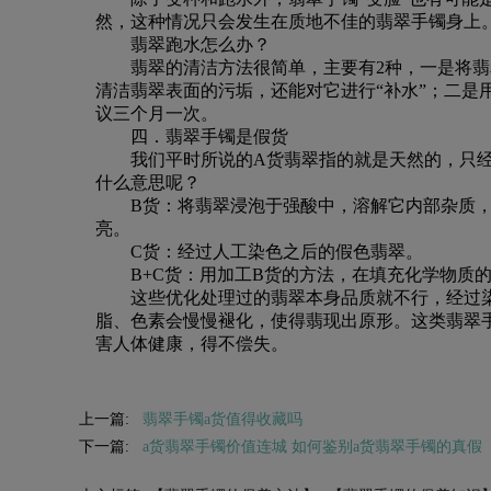
然，这种情况只会发生在质地不佳的翡翠手镯身上
翡翠跑水怎么办？
翡翠的清洁方法很简单，主要有2种，一是将翡
清洁翡翠表面的污垢，还能对它进行“补水”；二是
议三个月一次。
四．翡翠手镯是假货
我们平时所说的A货翡翠指的就是天然的，只经
什么意思呢？
B货：将翡翠浸泡于强酸中，溶解它内部杂质
亮。
C货：经过人工染色之后的假色翡翠。
B+C货：用加工B货的方法，在填充化学物质
这些优化处理过的翡翠本身品质就不行，经过
脂、色素会慢慢褪化，使得翡现出原形。这类翡翠
害人体健康，得不偿失。
上一篇:
翡翠手镯a货值得收藏吗
下一篇:
a货翡翠手镯价值连城 如何鉴别a货翡翠手镯的真假