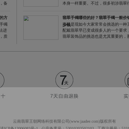
。
，备
本身一样重要。不过，很多初涉翡翠
什么
新人往往忽略了这一点，他们没有很
视鉴定证书上的内容和信息，因此在
的方
翡翠手镯哪些的好？翡翠手镯一般价
杂的翡翠市场上往往会上当受骗。那
手镯
翡翠是现如今大家常常会挑选的一种
少钱
翠证书上，究竟有什么重要的信息，
法进
配戴翡翠早已变成很多人的一个要求
们去注意的呢？
，质
翡翠装饰品的挑选也是尤其重要的，
人工
能够便捷寻找一个更为合适自身的翡
干，
品，那麼翡翠手镯哪些的好？下边使
手镯
随翡翠王朝一起详尽掌握一下吧。
，或
云南翡翠王朝网络科技有限公司(www.jaadee.com)版权所有
ICP备12006083号-1 公安备案号：53010203502103 工商注册号：533102