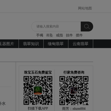
网站地图
手镯
吊坠
戒指
挂件
摆件
玉器图片
翡翠知识
缅甸翡翠
云南翡翠
珠宝玉石免费鉴宝
行家免费咨询
补水
扫描下载APP
雨芳：nhzm004