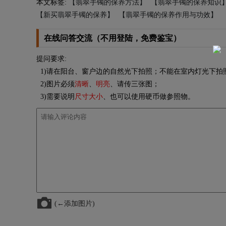
本文标签:
【翡翠手镯的保养方法】
【翡翠手镯的保养知识
【新买翡翠手镯的保养】
【翡翠手镯的保养作用与功效】
在线问答交流（不用登陆，免费鉴宝）
提问要求:
1)请在阳台、窗户边的自然光下拍照；不能在室内灯光下拍
2)图片必须
清晰
、
明亮
、请传三张图；
3)需要说明
尺寸大小
、也可以使用硬币做参照物。
(←添加图片)