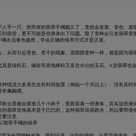
乎人手一只。然而有的翡翠手镯戴久了，竟然会发黄、变色、发
买到假货，更不可能是你身体出了问题。除了变种会引发翡翠变
手镯永远春色盎然，学会正确的保养方式才是正道。
失，从而引起变色、变干的现象。原因跟变种一样，都是因为翡
尤其是绿松石、岫岩等质地稀松又富含水分的玉石。A货翡翠也
。
这种情况大多发生在长时间放置（例如一个月以上）、没有及时
经常佩戴哦。
翠柜台里都会摆放几个小杯子，里面装着一些液体，其实这些液
售的翡翠首饰基本是干巴巴的，这种翡翠容易跑水，所以要即使
必要注意。
是因为长期接触皮肤，受到汗渍、污垢的侵蚀，从而导致变色。