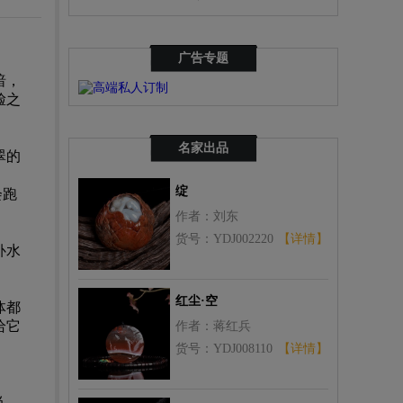
广告专题
暗，
脸之
名家出品
翠的
绽
会跑
作者：刘东
货号：YDJ002220
【详情】
补水
红尘·空
体都
给它
作者：蒋红兵
货号：YDJ008110
【详情】
当