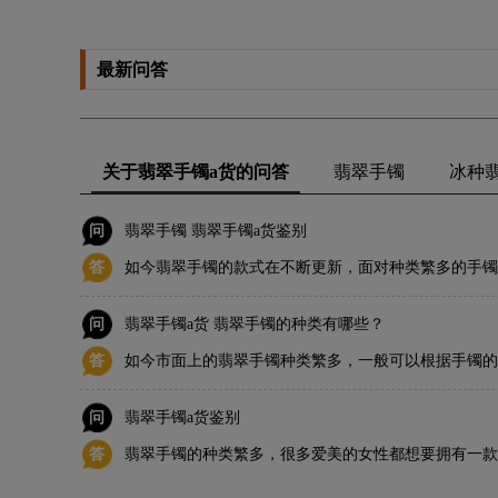
最新问答
关于翡翠手镯a货的问答
翡翠手镯
冰种
问
翡翠手镯 翡翠手镯a货鉴别
答
如今翡翠手镯的款式在不断更新，面对种类繁多的手镯
镯呢？
问
翡翠手镯a货 翡翠手镯的种类有哪些？
答
如今市面上的翡翠手镯种类繁多，一般可以根据手镯的
翠手镯都有哪些种类。
问
翡翠手镯a货鉴别
答
翡翠手镯的种类繁多，很多爱美的女性都想要拥有一款
服饰的搭配，都能起到很大的作用。