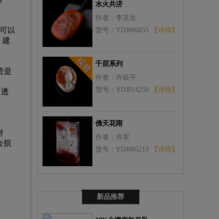
水火共济
作者：李克生
可以
货号：YDJ006655
【详情】
，建
千层系列
货是
作者：许延平
货号：YDJ014250
【详情】
、透
佛天花雨
树
作者：肖军
会损
货号：YDJ005213
【详情】
新品推荐