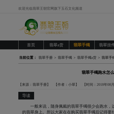
欢迎光临翡翠王朝官网旗下玉石文化频道
首页
翡翠a货
翡翠手镯
翡翠挂
当前位置：
翡翠手册
>
翡翠手镯
>
翡翠手镯a货
>
翡翠手
翡翠手镯跑水怎么
【来源：翡翠手册】
【作者：小翠】
【时间：2018年08
导读
一般来说，随身佩戴的翡翠手镯很少会跑水，
的翡翠身上。所以大家在在购买翡翠手镯后记得要