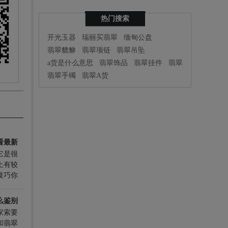
热门搜索
开光玉器
瑞丽买翡翠
缅甸公盘
翡翠貔貅
翡翠项链
翡翠吊坠
a货是什么意思
翡翠饰品
翡翠挂件
翡翠
翡翠手镯
翡翠A货
看最新
它是很
上有较
技巧你
么鉴别
家索要
和翡翠