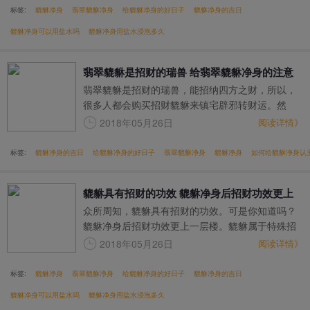
标签:
貔貅净身
翡翠貔貅净身
给貔貅净身的好日子
貔貅净身的吉日
貔貅净身可以用盐水吗
貔貅净身用盐水浸泡多久
翡翠貔貅是招财的瑞兽 给翡翠貔貅净身的注意
翡翠貔貅是招财的瑞兽，能招纳四方之财，所以，
要点
很多人都会购买招财貔貅来镇宅辟邪转财运。然
而，镇宅辟邪的翡翠貔貅是不能沾染灰尘的，也就
2018年05月26日
阅读详情》
是说貔貅饰品不是购买后就能够直接佩戴，而是要
先对翡翠貔貅进行净身，才能达到想要的效果。
标签:
貔貅净身的吉日
给貔貅净身的好日子
翡翠貔貅净身
貔貅净身
如何给貔貅净身认
貔貅具有招财的功效 貔貅净身后招财功效更上
众所周知，貔貅具有招财的功效。可是你知道吗？
一层楼
貔貅净身后招财功效更上一层楼。貔貅属于特殊招
财灵兽，所以要用特有的清洗方法。那么，我们怎
2018年05月26日
阅读详情》
么给貔貅净身它的招财功效才会更上一层楼？
标签:
貔貅净身
翡翠貔貅净身
给貔貅净身的好日子
貔貅净身的吉日
貔貅净身可以用盐水吗
貔貅净身用盐水浸泡多久