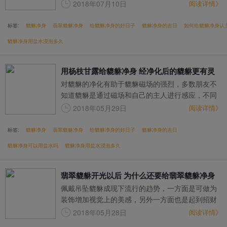
后就能够直接佩戴，而是要先对翡翠貔貅进行净
2018年07月10日
阅读详情》
身，才能达到想要的效果。
标签:
貔貅净身
翡翠貔貅净身
给貔貅净身的好日子
貔貅净身的吉日
如何给貔貅净身认
貔貅净身用盐水浸泡多久
用杨枝甘露给貔貅净身 经净化后的貔貅更有灵
对貔貅的净化有助于貔貅磁场的强烈，多数朋友不
性
知道貔貅是通过磁场和自己的主人进行感应，不同
的人有不同的磁场，随着佩戴的时间貔貅的招财灵
2018年05月29日
阅读详情》
性是越来越强烈。每个人都有自己的磁场，和貔貅
的感知力就不一样，所以貔貅招财的快慢也是不尽
标签:
貔貅净身
翡翠貔貅净身
给貔貅净身的好日子
貔貅净身的吉日
相同的。
貔貅净身可以用盐水吗
貔貅净身用盐水浸泡多久
翡翠貔貅开光以后 为什么还要给翡翠貔貅净身
佩戴吊坠貔貅成现下流行的趋势，一方面是可做为
装饰增加视觉上的美感，另外一方面也是起到招财
纳福的效果。
2018年05月28日
阅读详情》