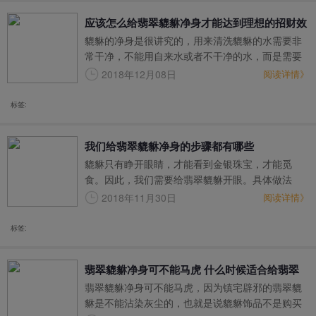
应该怎么给翡翠貔貅净身才能达到理想的招财效
貔貅的净身是很讲究的，用来清洗貔貅的水需要非
果
常干净，不能用自来水或者不干净的水，而是需要
一半井水，一半雨水。因为井水是来自地下，而雨
2018年12月08日
阅读详情》
水来自天上，将这两种水混合在一起，就等于拥有
了沟通天地灵能的天地之水。
标签:
我们给翡翠貔貅净身的步骤都有哪些
貔貅只有睁开眼睛，才能看到金银珠宝，才能觅
食。因此，我们需要给翡翠貔貅开眼。具体做法
是：取少许茶油抹在貔貅的眼睛上，切记用刷子
2018年11月30日
阅读详情》
刷。注意：开眼的时候要正对着貔貅，让它第一眼
就看到你，认你为主人，从此一心一意跟着你，为
标签:
你招财进宝。
翡翠貔貅净身可不能马虎 什么时候适合给翡翠
翡翠貔貅净身可不能马虎，因为镇宅辟邪的翡翠貔
貔貅净身
貅是不能沾染灰尘的，也就是说貔貅饰品不是购买