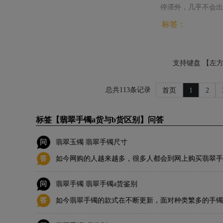
停滞外，几乎不会出
标签：
支持键盘 【左
总共113条记录
首页
1
2
标签【翡翠手镯a货与b货区别】问答
问
翡翠玉镯 翡翠手镯尺寸
答
如今网购的人越来越多，很多人都会到网上购买翡翠手
们往往只是根据自己的喜好去挑选手镯，很少会去关注
问
翡翠手镯 翡翠手镯a货鉴别
择翡翠手镯的大小呢？
答
如今翡翠手镯的款式在不断更新，面对种类繁多的手镯
镯呢？