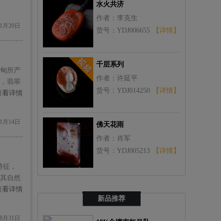
水火共济
作者：李克生
1月20日
货号：YDJ006655
【详情】
千层系列
甸所产
作者：许延平
，翡翠
货号：YDJ014250
【详情】
查看详情
1月14日
佛天花雨
作者：肖军
货号：YDJ005213
【详情】
特征，
，其自然
的，这
查看详情
新品推荐
8月31日