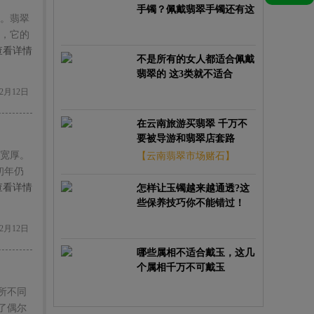
手镯？佩戴翡翠手镯还有这
。翡翠
些讲究？
，它的
喜爱。
查看详情
不是所有的女人都适合佩戴
翡翠的 这3类就不适合
2月12日
在云南旅游买翡翠 千万不
要被导游和翡翠店套路
宽厚。
【云南翡翠市场赌石】
初年仍
【云南翡翠赌石】
查看详情
怎样让玉镯越来越通透?这
些保养技巧你不能错过！
2月12日
哪些属相不适合戴玉，这几
个属相千万不可戴玉
所不同
了偶尔