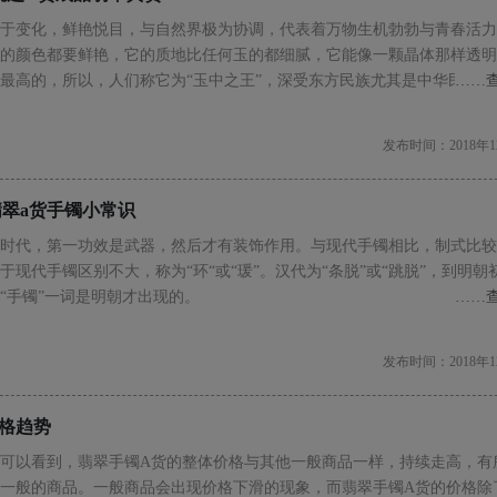
于变化，鲜艳悦目，与自然界极为协调，代表着万物生机勃勃与青春活力
的颜色都要鲜艳，它的质地比任何玉的都细腻，它能像一颗晶体那样透明
最高的，所以，人们称它为“玉中之王”，深受东方民族尤其是中华民族的
……
发布时间：2018年1
翠a货手镯小常识
时代，第一功效是武器，然后才有装饰作用。与现代手镯相比，制式比较
于现代手镯区别不大，称为“环“或“瑗”。汉代为“条脱”或“跳脱”，到明朝
“手镯”一词是明朝才出现的。
……
发布时间：2018年1
格趋势
可以看到，翡翠手镯A货的整体价格与其他一般商品一样，持续走高，有
一般的商品。一般商品会出现价格下滑的现象，而翡翠手镯A货的价格除