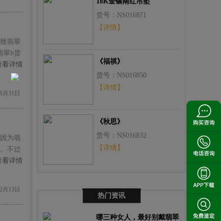
18K金镶南红吊坠
货号：NS016871
【详情】
导致翡翠
翡翠b货
《福祺》
查看详情
货号：NS016850
【详情】
8月31日
《秋思》
货号：NS016832
因为翡
【详情】
。不过
镯a货
查看详情
2月13日
热门资讯
哪三种女人，最好别戴翡翠