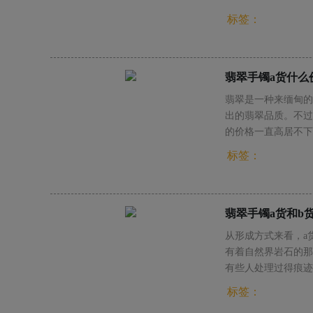
标签：
翡翠手镯a货什么
翡翠是一种来缅甸的
出的翡翠品质。不过
的价格一直高居不下
标签：
翡翠手镯a货和b
从形成方式来看，a
有着自然界岩石的那
有些人处理过得痕迹
也是一种区别，而且
标签：