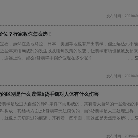
发布时间：2021年0
价位？行家教你怎么选！
宝石，虽然在危地马拉、日本、美国等地也有产出翡翠，但远远达到不缅
近些年来缅甸战乱的发生以及缅甸政策的改变，让翡翠市场也被波及起来
，连连上涨。那么a货翡翠手镯价位现在多少呢？
……
发布时间：2021年0
货的区别是什么 翡翠b货手镯对人体有什么伤害
货翡翠是经过大自然的种种条件下而形成的，其有着大自然的一些岩石的
种构成，其结构方面是b货翡翠无法模仿的，而b货翡翠是人工处理过得
，就像是刀切割过的痕迹，其有着一些平面，而这点是天然翡翠所不拥有
……
就算再细心也会有着或多或少的差距。
发布时间：2019年0