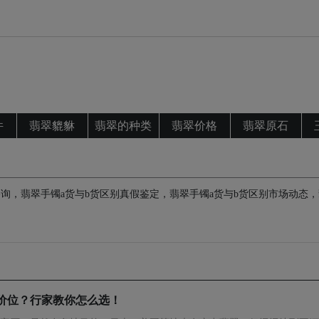
件
翡翠貔貅
翡翠的种类
翡翠价格
翡翠原石
询，翡翠手镯a货与b货区别真假鉴定，翡翠手镯a货与b货区别市场动态
价位？行家教你怎么选！