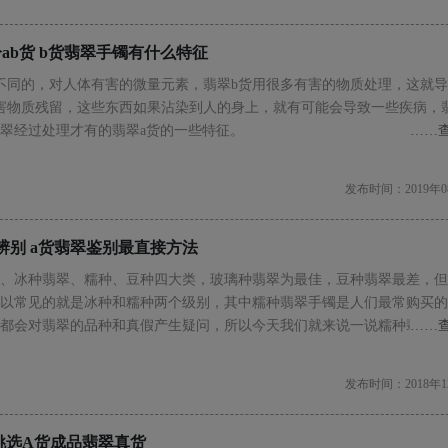
ab货 b货翡翠手镯有什么特征
不同的，对人体有害的微量元素，翡翠b货用很多有害的物质处理，这就
害物质残留，这些东西如果沾染到人的身上，就有可能会导致一些疾病，
翠经过处理才有的翡翠a货的一些特征。
……
发布时间：2019年0
辨别 a货翡翠鉴别最直接方法
、冰种翡翠、糯种、豆种四大类，玻璃种翡翠为最佳，豆种翡翠最差，但
以常见的就是冰种和糯种两个级别，其中糯种翡翠手镯是人们最常购买的
都会对翡翠的品种和真假产生疑问，所以今天我们就来说一说糯种翡翠手
……
发布时间：2018年1
挑选A货成品翡翠真货