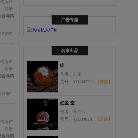
甸所产
，翡翠
查看详情
广告专题
2月02日
名家出品
甸所产
绽
，翡翠
作者：刘东
查看详情
货号：YDJ002220
【详情】
1月28日
红尘·空
作者：蒋红兵
货号：YDJ008110
【详情】
甸所产
，翡翠
查看详情