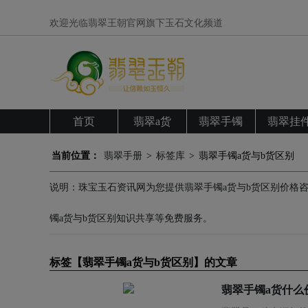
欢迎光临翡翠王朝官网旗下玉石文化频道
首页
翡翠a货
翡翠手镯
翡翠挂
当前位置：
翡翠手册
>
标签库
>
翡翠手镯a货与b货区别
说明：珠宝玉石资讯网为您提供翡翠手镯a货与b货区别价格咨
镯a货与b货区别知识共享等免费服务。
标签【翡翠手镯a货与b货区别】的文章
翡翠手镯a货什么