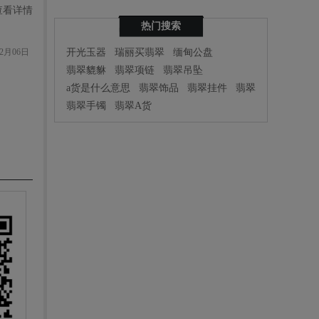
查看详情
热门搜索
2月06日
开光玉器
瑞丽买翡翠
缅甸公盘
翡翠貔貅
翡翠项链
翡翠吊坠
a货是什么意思
翡翠饰品
翡翠挂件
翡翠
翡翠手镯
翡翠A货