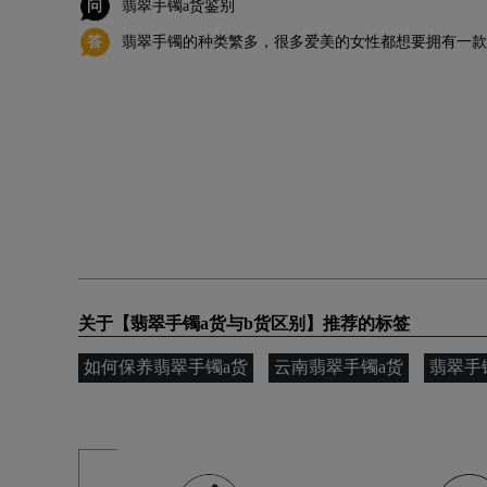
问
翡翠手镯a货鉴别
答
翡翠手镯的种类繁多，很多爱美的女性都想要拥有一款
服饰的搭配，都能起到很大的作用。
关于【翡翠手镯a货与b货区别】推荐的标签
如何保养翡翠手镯a货
云南翡翠手镯a货
翡翠手