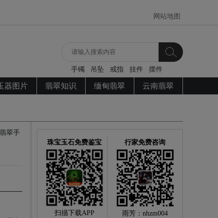
网站地图
手镯
吊坠
戒指
挂件
摆件
玉器图片
翡翠知识
缅甸翡翠
云南翡翠
，翡翠手
珠宝玉石免费鉴宝
行家免费咨询
扫描下载APP
雨芳：nhzm004