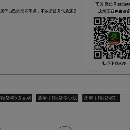
雨芳 微信号:nhzm0
属于自己的翡翠手镯，不论是提升气质还是
珠宝玉石免费鉴
扫码下载APP
镯a货与b货区别
翡翠手镯a货多少钱
翡翠手镯a货鉴别