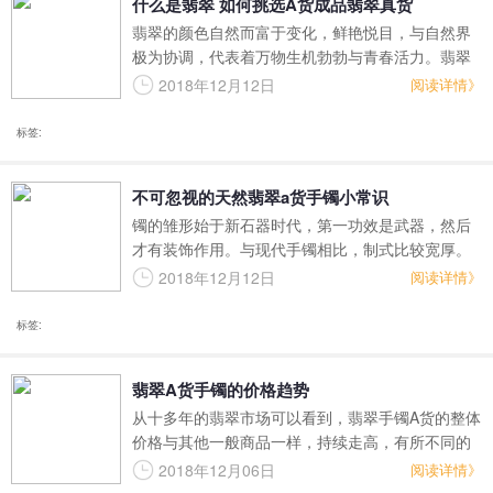
什么是翡翠 如何挑选A货成品翡翠真货
翡翠的颜色自然而富于变化，鲜艳悦目，与自然界
极为协调，代表着万物生机勃勃与青春活力。翡翠
的颜色比以往任何玉的颜色都要鲜艳，它的质地比
2018年12月12日
阅读详情》
任何玉的都细腻，它能像一颗晶体那样透明，它的
价值也是所有玉质中最高的，所以，人们称它为“玉
标签:
中之王”，深受东方民族尤其是中华民族的喜爱。
不可忽视的天然翡翠a货手镯小常识
镯的雏形始于新石器时代，第一功效是武器，然后
才有装饰作用。与现代手镯相比，制式比较宽厚。
东周战国时期的手镯于现代手镯区别不大，称
2018年12月12日
阅读详情》
为“环“或“瑗”。汉代为“条脱”或“跳脱”，到明朝初年
仍有人使用这个名字，“手镯”一词是明朝才出现的。
标签:
翡翠A货手镯的价格趋势
从十多年的翡翠市场可以看到，翡翠手镯A货的整体
价格与其他一般商品一样，持续走高，有所不同的
是其升幅远远高于一般的商品。一般商品会出现价
2018年12月06日
阅读详情》
格下滑的现象，而翡翠手镯A货的价格除了偶尔停滞