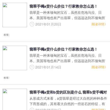
翡翠手镯a货什么价位？行家教你怎么选！
翡翠是一种来缅甸的宝石，虽然在危地马拉、日
本、美国等地也有产出翡翠，但远远达到不缅甸所
产出的翡翠品质。不过近些年来缅甸战乱的发生以
2021年01月20日
阅读详情》
及缅甸政策的改变，让翡翠市场也被波及起来，翡
翠的价格一直高居不下，连连上涨。那么a货翡翠手
标签:
镯价位现在多少呢？
翡翠手镯a货什么价位？行家教你怎么选！
翡翠是一种来缅甸的宝石，虽然在危地马拉、日
本、美国等地也有产出翡翠，但远远达到不缅甸所
产出的翡翠品质。不过近些年来缅甸战乱的发生以
2021年01月14日
阅读详情》
及缅甸政策的改变，让翡翠市场也被波及起来，翡
翠的价格一直高居不下，连连上涨。那么a货翡翠手
标签:
镯价位现在多少呢？
翡翠手镯a货和b货的区别是什么 翡翠b货手镯对
从形成方式来看，a货翡翠是经过大自然的种种条件
人体有什么伤害
下而形成的，其有着大自然的一些岩石的特征，有
着自然界岩石的那种构成，其结构方面是b货翡翠无
阅读详情》