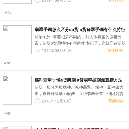
2019年08月31日
法模仿的，而b货翡翠是人工处理过得，其自然有些
人处理过得痕迹，就像是刀切割过的痕迹，其有着
标签:
一些平面，而这点是天然翡翠所不拥有的，这也是
一种区别，而且就算再细心也会有着或多或少的差
翡翠手镯怎么区分ab货 b货翡翠手镯有什么特征
距。
翡翠b货中有着很多不同的，对人体有害的微量元
素，翡翠b货用很多有害的物质处理，这就导致翡翠
b货上面有着很多有害物质残留，这些东西如果沾染
2019年08月31日
阅读详情》
到人的身上，就有可能会导致一些疾病，翡翠b货也
是一些较为差的翡翠经过处理才有的翡翠a货的一些
标签:
特征。
糯种翡翠手镯a货辨别 a货翡翠鉴别最直接方法
翡翠一般分为玻璃种、冰种翡翠、糯种、豆种四大
类，玻璃种翡翠为最佳，豆种翡翠最差，但因为翡
翠手镯用料苛刻，所以常见的就是冰种和糯种两个
2018年12月13日
阅读详情》
级别，其中糯种翡翠手镯是人们最常购买的。不过
许多朋友在购买时，都会对翡翠的品种和真假产生
标签:
疑问，所以今天我们就来说一说糯种翡翠手镯a货辨
别的方法。