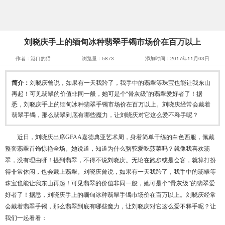
刘晓庆手上的缅甸冰种翡翠手镯市场价在百万以上
作者：港口的猫
浏览量：5873
添加时间：2017年11月03日
简介：
刘晓庆曾说，如果有一天我跨了，我手中的翡翠等珠宝也能让我东山
再起！可见翡翠的价值非同一般，她可是个“骨灰级”的翡翠爱好者了！据
悉，刘晓庆手上的缅甸冰种翡翠手镯市场价在百万以上。刘晓庆经常会戴着
翡翠手镯，那么翡翠到底有哪些魔力，让刘晓庆对它这么爱不释手呢？
近日，刘晓庆出席GFAA嘉德典亚艺术周，身着简单干练的白色西服，佩戴
整套翡翠首饰惊艳全场。她说道，知道为什么骆驼爱吃菠菜吗？就像我喜欢翡
翠，没有理由呀！提到翡翠，不得不说刘晓庆。无论在跑步或是会客，就算打扮
得非常休闲，也会戴上翡翠。刘晓庆曾说，如果有一天我跨了，我手中的翡翠等
珠宝也能让我东山再起！可见翡翠的价值非同一般，她可是个“骨灰级”的翡翠爱
好者了！
据悉，刘晓庆手上的缅甸冰种翡翠手镯市场价在百万以上。刘晓庆经常
会戴着翡翠手镯，那么翡翠到底有哪些魔力，让刘晓庆对它这么爱不释手呢？让
我们一起看看：