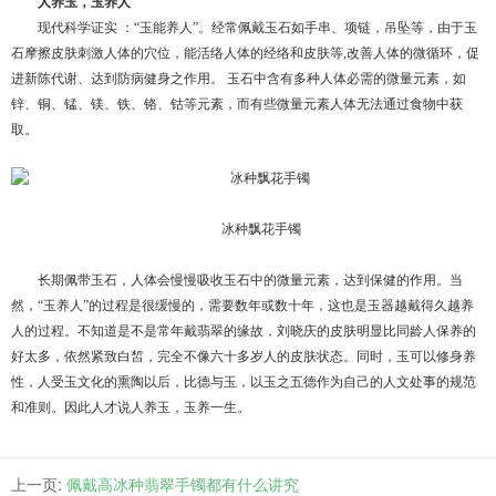
人养玉，玉养人
现代科学证实 ：“玉能养人”。经常佩戴玉石如手串、项链，吊坠等，由于玉
石摩擦皮肤刺激人体的穴位，能活络人体的经络和皮肤等,改善人体的微循环，促
进新陈代谢、达到防病健身之作用。
玉石中含有多种人体必需的微量元素，如
锌、铜、锰、镁、铁、铬、钴等元素，而有些微量元素人体无法通过食物中获
取。
冰种飘花手镯
长期佩带玉石，人体会慢慢吸收玉石中的微量元素，达到保健的作用。当
然，“玉养人”的过程是很缓慢的，需要数年或数十年，这也是玉器越戴得久越养
人的过程。
不知道是不是常年戴翡翠的缘故，刘晓庆的皮肤明显比同龄人保养的
好太多，依然紧致白皙，完全不像六十多岁人的皮肤状态。
同时，玉可以修身养
性，人受玉文化的熏陶以后，比德与玉，以玉之五德作为自己的人文处事的规范
和准则。因此人才说人养玉，玉养一生。
上一页:
佩戴高冰种翡翠手镯都有什么讲究