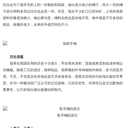
往往会为了避开毛料上的一些裂纹和瑕疵，做出或大或小的镯子，而大一些的镯
子因为用料多所以往往也会贵一些。
并且，现在不少矿口已经封矿，上等的翡翠
原料存量更加稀少。物以稀为贵，镯料自然也是价格不菲。每件都是不可多得的
精品，收藏价值大，未来的升值空间也不小。
历史底蕴
翡翠在我国应用的历史十分悠久，早在明末清初，贵族就将其制造成串饰以
供佩戴。随着工艺的进步，翡翠制品、翡翠雕刻件等饰物制作精良，多为宫廷所
用。可见，不管是历史价值还是艺术价值来说，翡翠在历朝历代的地位都非常尊
贵。
作为一种被传统广泛认可的文玩器物，它的历史性、传承性以及文玩配饰的
重要性，让它的地位难以被撼动和取代。
取手镯的原石