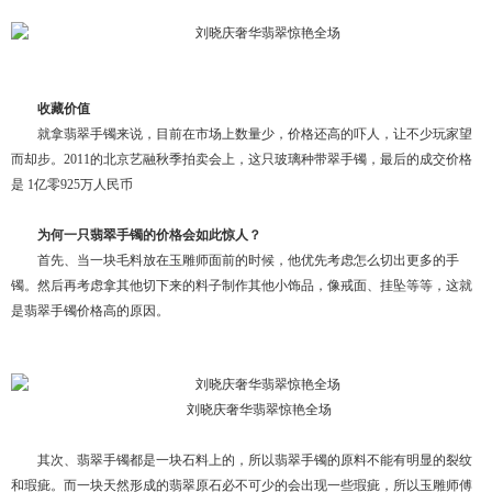
收藏价值
就拿翡翠手镯来说，目前在市场上数量少，价格还高的吓人，让不少玩家望
而却步。2011的北京艺融秋季拍卖会上，这只玻璃种带翠手镯，最后的成交价格
是 1亿零925万人民币
为何一只翡翠手镯的价格会如此惊人？
首先、当一块毛料放在玉雕师面前的时候，他优先考虑怎么切出更多的手
镯。然后再考虑拿其他切下来的料子制作其他小饰品，像戒面、挂坠等等，这就
是翡翠手镯价格高的原因。
刘晓庆奢华翡翠惊艳全场
其次、翡翠手镯都是一块石料上的，所以翡翠手镯的原料不能有明显的裂纹
和瑕疵。而一块天然形成的翡翠原石必不可少的会出现一些瑕疵，所以玉雕师傅