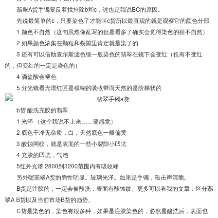
翡翠A货手镯要反着找排除b和c，这也是我说BC的原因。
先说最简单的c，只要染色了才能叫c货所以最直观的就是观察它的颜色分部
1 颜色不自然（这句虽然像乱写的但是看多了确实会觉得染色的很不自然）
2 如果颜色浓集在颗粒和裂隙里肯定就是染了的
3 还有可以借助查尔斯滤色镜一般染色的翡翠在镜下会变红（也有不变红
的，但变红的一定是染色的）
4 滴盐酸会褪色
5 分光镜看光谱红区是模糊的吸收带而天然的是阶梯状的
b货 酸洗充胶的翡翠
1 光泽 （这个我说不上来……要感觉）
2 底色干净无杂质，白，天然底色一般偏黄
3 酸蚀网纹，就是表面的一些小裂隙小凹坑
4 充胶的凹坑，气泡
5红外光谱 2800到3200范围内有吸收峰
另外呢翡翠A货的脆性明显。玻璃光泽。如果是手镯，敲击声清脆。
B货是注胶的，一定会被酸洗，表面有酸蚀纹。更多可以看我的文章：区分翡
翠A B货以及当前市场B货的趋势。
C货是染色的，染色有很多种，如果是注胶染色的，必然是酸洗后，表面也