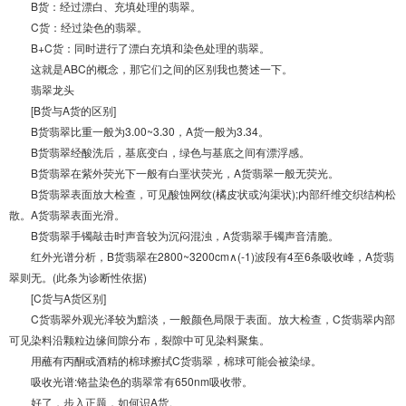
B货：经过漂白、充填处理的翡翠。
C货：经过染色的翡翠。
B+C货：同时进行了漂白充填和染色处理的翡翠。
这就是ABC的概念，那它们之间的区别我也赘述一下。
翡翠龙头
[B货与A货的区别]
B货翡翠比重一般为3.00~3.30，A货一般为3.34。
B货翡翠经酸洗后，基底变白，绿色与基底之间有漂浮感。
B货翡翠在紫外荧光下一般有白垩状荧光，A货翡翠一般无荧光。
B货翡翠表面放大检查，可见酸蚀网纹(橘皮状或沟渠状);内部纤维交织结构松
散。A货翡翠表面光滑。
B货翡翠手镯敲击时声音较为沉闷混浊，A货翡翠手镯声音清脆。
红外光谱分析，B货翡翠在2800~3200cm∧(-1)波段有4至6条吸收峰，A货翡
翠则无。(此条为诊断性依据)
[C货与A货区别]
C货翡翠外观光泽较为黯淡，一般颜色局限于表面。放大检查，C货翡翠内部
可见染料沿颗粒边缘间隙分布，裂隙中可见染料聚集。
用蘸有丙酮或酒精的棉球擦拭C货翡翠，棉球可能会被染绿。
吸收光谱:铬盐染色的翡翠常有650nm吸收带。
好了，步入正题，如何识A货。