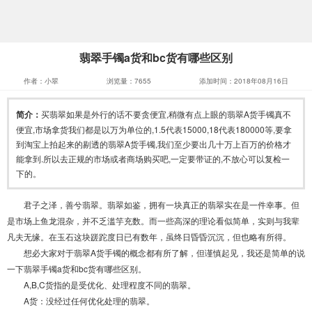
翡翠手镯a货和bc货有哪些区别
作者：小翠
浏览量：7655
添加时间：2018年08月16日
简介：
买翡翠如果是外行的话不要贪便宜,稍微有点上眼的翡翠A货手镯真不
便宜,市场拿货我们都是以万为单位的,1.5代表15000,18代表180000等,要拿
到淘宝上拍起来的剔透的翡翠A货手镯,我们至少要出几十万上百万的价格才
能拿到.所以去正规的市场或者商场购买吧,一定要带证的,不放心可以复检一
下的。
君子之泽，善兮翡翠。翡翠如鉴，拥有一块真正的翡翠实在是一件幸事。但
是市场上鱼龙混杂，并不乏滥竽充数。而一些高深的理论看似简单，实则与我辈
凡夫无缘。在玉石这块蹉跎度日已有数年，虽终日昏昏沉沉，但也略有所得。
想必大家对于翡翠A货手镯的概念都有所了解，但谨慎起见，我还是简单的说
一下翡翠手镯a货和bc货有哪些区别。
A,B,C货指的是受优化、处理程度不同的翡翠。
A货：没经过任何优化处理的翡翠。