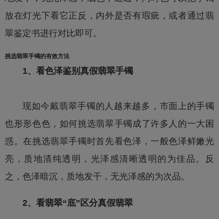
放在灯光下看它正反，内外是否有瑕疵，或者通过
翡
翠鉴定
书进行对比即可。
挑选
翡翠手镯
的有效方法
1、看色泽鉴别真假
翡翠手镯
现如今戴
翡翠手镯
的人越来越多，市面上的手镯
也形形色色，如何挑选
翡翠手镯
成了许多人的一大困
惑。在挑选
翡翠手镯
时首先看色泽，一般色泽鲜嫩光
亮，质地清纯透明，光泽感清晰透明的为佳品。反
之，色泽暗沉，质地发干，无光泽感的为次品。
2、看翡翠“底”区分真假翡翠