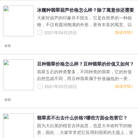
冰糯种翡翠葫芦价格怎么样？除了寓意你还需要
大家对葫芦的印象并不陌生，它是自然界的一种植
知道什么？
物，不仅有圆润饱满的外形，更有丰富的寓意。以
翡翠为原料的葫芦是非常常见的饰品，也是深受人
2021年04月25日
阅读详情》
们喜爱的玉石饰品之一。
标签:
豆种翡翠价格怎么样？豆种翡翠的价值又如何？
翡翠玉石的种类繁多，不同种类的翡翠，它的价值
自然也就不同，而豆种翡翠属于价值偏低的一类，
拍卖会上也很难见到豆种翡翠。俗话说：“十有九
2021年03月26日
阅读详情》
豆。”说的就是豆种翡翠是翡翠家族中最为常见的，
既然常见，那也就不稀奇了，价值自然高不起来。
标签:
那豆种翡翠是不是就不值钱呢？究竟什么是豆种翡
翠呢？
翡翠卖不出去什么价格?哪些方面会危害它？
因为大白菜的楷音吉祥如意，也是大丰收时节的物
质，因此 ，大家常常把它应用到翡翠的主题上，深