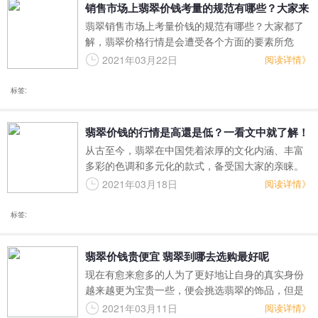
销售市场上翡翠价钱考量的规范有哪些？大家来
翡翠销售市场上考量价钱的规范有哪些？大家都了
了解一下翡翠价格行情！
解，翡翠价格行情是会遭受各个方面的要素所危
害。其翡翠种类各种各样，因此 当然会各自为高低
2021年03月22日
阅读详情》
挡翡翠。简单点来说，高端翡翠的使用价值会比低
挡翡翠高上许多 。接下去，我们一起来了解一下
标签:
吧！
翡翠价钱的行情是高還是低？一看文中就了解！
从古至今，翡翠在中国凭着浓厚的文化内涵、丰富
多彩的色调和多元化的款式，备受国大家的亲睐。
可是翡翠价钱也变成了中国人强烈反响的话题讨
2021年03月18日
阅读详情》
论，那麼你了解市场价格跟什么相关吗？我们一起
来看一下！
标签:
翡翠价钱贵便宜 翡翠到哪去选购最好呢
现在有愈来愈多的人为了更好地让自身的真实身份
越来越更为宝贵一些，便会挑选翡翠的饰品，但是
在挑选翡翠饰品的情况下，最令人关注的是翡翠的
2021年03月11日
阅读详情》