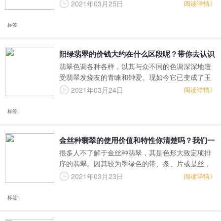
受玉石发烧友的青睐。今日，大家就一起来看一
2021年03月25日
阅读详情》
下，翡翠大白菜使用价值要多少钱？
标签:
阳绿翡翠的价钱大约在什么区段呢？带你去认识
翡翠色调各种各样，以其与众不同的色调深深地遭
一下它！
受翡翠发烧友的青睐和钟爱。现如今它已变成了玉
石之首，也具备很高的收藏价值和发展潜力，那麼
2021年03月24日
阅读详情》
阳绿翡翠价钱大约在什么区段呢？接下去我们一起
来瞧瞧吧！
标签:
金丝种翡翠的使用价值和特性你清楚吗？我们一
很多人不了解于金丝种翡翠，其是色形大致定项排
起来解疑释惑！
序的翡翠。因其较为墨绿色的带、条、片或是丝，
是遍布在较浅色系位置中间被烘托得更为艳丽，整
2021年03月23日
阅读详情》
体上方位是能够交叉式，带和丝是能够可宽可窄，
功底是可粗可细。接下去，我们一起来看一下！
标签: