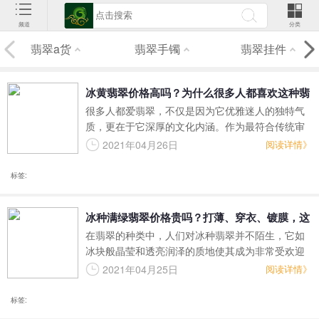
频道
分类
翡翠a货
翡翠手镯
翡翠挂件
冰黄翡翠价格高吗？为什么很多人都喜欢这种翡
很多人都爱翡翠，不仅是因为它优雅迷人的独特气
翠？
质，更在于它深厚的文化内涵。作为最符合传统审
美的一种玉石之一，翡翠的美体现在很多方面，其
2021年04月26日
阅读详情》
中颜色就是其最引人瞩目的所在。尽管很多人都认
为翡翠以绿为美，但其实翡翠的颜色不仅仅只有绿
标签:
色，黄翡翠也是一种非常受欢迎的翡翠。
冰种满绿翡翠价格贵吗？打薄、穿衣、镀膜，这
在翡翠的种类中，人们对冰种翡翠并不陌生，它如
种“冰种满绿翡翠”你敢买吗？
冰块般晶莹和透亮润泽的质地使其成为非常受欢迎
的翡翠种类，因为冰种翡翠十分稀少，如果在冰种
2021年04月25日
阅读详情》
的质地上加上满绿就更罕见，具有很高的投资和收
藏价值。
标签: