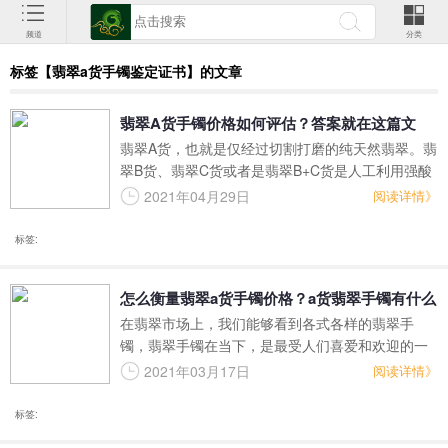
频道
分类
标签【翡翠a货手镯鉴定证书】的文章
翡翠A货手镯价格如何评估？答案就在这篇文
翡翠A货，也就是仅经过切割打磨的纯天然翡翠。翡
章！
翠B货、翡翠C货或者是翡翠B+C货是人工利用强酸
或化学染色剂处理的翡翠，长期佩戴它们，可能会
2021年04月29日
阅读详情》
对人体健康产生不良影响。因此我们买翡翠手镯，
一定要选择翡翠a货手镯。
标签:
怎么衡量翡翠a货手镯价格？a货翡翠手镯有什么
在翡翠市场上，我们能够看到各式各样的翡翠手
特点？
镯，翡翠手镯在当下，是最受人们喜爱和欢迎的一
种翡翠制品，我们只要在大街上，就能看到无数佩
2021年03月17日
阅读详情》
戴着翡翠手镯的人，在一些时尚节目中，我们也能
够时常看见佩戴着翡翠手镯的明星。但是当我们开
标签:
始自己选购翡翠手镯时，却必须得下功夫学习一些