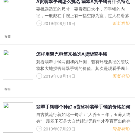
A货翡翠手镯怎么挑选 翡翠A货手镯有什么特点
给很多不法商家带来了暴利，他们利用人工制造的
要挑选适宜的尺寸，要看圈口大小，即手镯的内
假玉蒙骗消费者，尤其是手镯，那么翡翠a货手镯是
径，一般戴在手腕上有一指空隙为宜，过大易滑落
什么呢？今天就由翡翠王朝的小编和大家一起聊聊
丢失，过小不易戴卸，一般南方人戴手镯圈径在54
这个问题。
2019年08月16日
阅读详情》
至58毫米，条径8毫米；北方人一般圈径在56至60
毫米，条径在10至12毫米。
标签:
怎样用聚光电筒来挑选A货翡翠手镯
观看翡翠手镯两侧和内外侧，若有环绕条径的裂纹
将极大地损害翡翠手镯的价值。其次是观看手镯上
有无瑕疵、黑点、黄褐斑点、石花等有损玉质美观
2019年08月14日
阅读详情》
的缺点。
标签:
翡翠手镯哪个种好 a货冰种翡翠手镯的价格如何
自古就流行着如此一句话：“人养玉三年，玉养人终
身”，翡翠玉石是大自然经过无数年才孕育而出的存
在，体质欠好的人长时间调配翡翠镯子，翡翠的矿
2019年07月29日
阅读详情》
物质会渐渐被身体吸收，到达保健的作用。