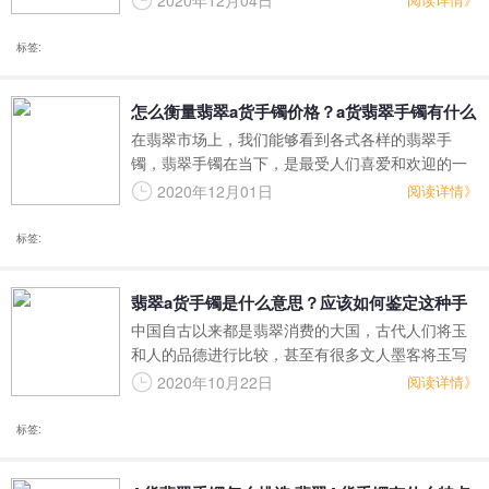
2020年12月04日
到翡翠市场的时候，就必须要多留一个心眼，
标签:
怎么衡量翡翠a货手镯价格？a货翡翠手镯有什么
在翡翠市场上，我们能够看到各式各样的翡翠手
特点？
镯，翡翠手镯在当下，是最受人们喜爱和欢迎的一
种翡翠制品，我们只要在大街上，就能看到无数佩
2020年12月01日
阅读详情》
戴着翡翠手镯的人，在一些时尚节目中，我们也能
够时常看见佩戴着翡翠手镯的明星。但是当我们开
标签:
始自己选购翡翠手镯时，却必须得下功夫学习一些
和翡翠相关的知识，因为在当今翡翠市场上，良莠
翡翠a货手镯是什么意思？应该如何鉴定这种手
不齐、以次充好的现象时有发生，商家也往往设计
中国自古以来都是翡翠消费的大国，古代人们将玉
了各种陷阱来欺骗新人。
镯呢？
和人的品德进行比较，甚至有很多文人墨客将玉写
进了诗词当中，而古代玉也基本上是达官贵人才能
2020年10月22日
阅读详情》
使用的东西，普通老百姓的家里很少会有玉这种珍
宝，但是到了现代，中国经济越来越好，购买翡翠
标签:
的人越来越多，这对于庞大的中国翡翠市场来说是
一件非常好的事情，但是由于玉的价值很难衡量，