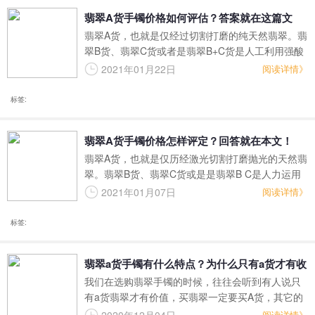
和翡翠相关的知识，因为在当今翡翠市场上，良莠
翡翠A货手镯价格如何评估？答案就在这篇文
不齐、以次充好的现象时有发生，商家也往往设计
翡翠A货，也就是仅经过切割打磨的纯天然翡翠。翡
了各种陷阱来欺骗新人。
章！
翠B货、翡翠C货或者是翡翠B+C货是人工利用强酸
或化学染色剂处理的翡翠，长期佩戴它们，可能会
2021年01月22日
阅读详情》
对人体健康产生不良影响。因此我们买翡翠手镯，
一定要选择翡翠a货手镯。
标签:
翡翠A货手镯价格怎样评定？回答就在本文！
翡翠A货，也就是仅历经激光切割打磨抛光的天然翡
翠。翡翠B货、翡翠C货或是是翡翠B C是人力运用
强碱或有机化学着色剂解决的翡翠，长期性配戴他
2021年01月07日
阅读详情》
们，很有可能会对身体健康造成负面影响。因而大
家买翡翠镯子，一定要挑选翡翠A货镯子。
标签:
翡翠a货手镯有什么特点？为什么只有a货才有收
我们在选购翡翠手镯的时候，往往会听到有人说只
藏价值？
有a货翡翠才有价值，买翡翠一定要买A货，其它的
翡翠都是造假的。而事实也的确如此，因此我们来
阅读详情》