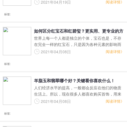
脂粉度高，是和田玉中的最优质玉料之一。和田玉
2021年04月19日
阅读详情》
根据产出环境状态进行分类的话可以包括籽料、山
料、山流水料以及戈壁料。羊脂玉也有籽料和山料
标签:
之分，那么如何区分羊脂玉山料和籽料呢？
如何区分红宝石和红碧玺？更实用、更专业的方
世界上每一个人都是独立的个体，宝石也是，不存
法来了
在完全一样的红宝石，只是因为各种元素的影响而
造成一定的相似度。红碧玺因为同时红色的石头所
2021年04月08日
阅读详情》
以用肉眼判断的时候很难跟红宝石区分开来，所以
从红宝石的特性上可以有很多种区别的方法。
标签:
羊脂玉和翡翠哪个好？关键看你喜欢什么！
人们经济水平的提高，一般都会反应在他们的物质
生活上。所以，现在很多人都喜欢购买首饰，用来
装饰自身。而羊脂玉和翡翠，是我国玉石市场上，
2021年04月08日
阅读详情》
受欢迎程度较高的两种首饰。那么，有些人就会问
了，羊脂玉和翡翠哪个好呢？
标签: