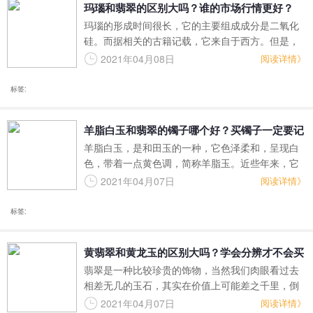
玛瑙和翡翠的区别大吗？谁的市场行情更好？
玛瑙的形成时间很长，它的主要组成成分是二氧化
硅。而据相关的古籍记载，它来自于西方。但是，
古人所说的西方，和我们现在所认为的地方不同，
2021年04月08日
阅读详情》
它指的是印度。
标签:
羊脂白玉和翡翠的镯子哪个好？买镯子一定要记
羊脂白玉，是和田玉的一种，它色泽柔和，呈现白
住这四点！
色，带着一点黄色调，简称羊脂玉。近些年来，它
的价格已翻了十几倍，让人惊讶。那么，很多人会
2021年04月07日
阅读详情》
好奇了，羊脂白玉和翡翠的镯子哪个好呢？
标签:
黄翡翠和黄龙玉的区别大吗？学会分辨才不会买
翡翠是一种比较珍贵的饰物，当然我们肉眼看过去
错
相差无几的玉石，其实在价值上可能差之千里，倒
不是说我们眼神有多差，其实就是颜色看起来差不
2021年04月07日
阅读详情》