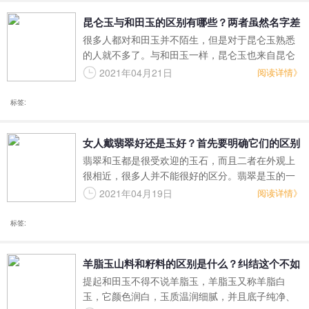
昆仑玉与和田玉的区别有哪些？两者虽然名字差
很多人都对和田玉并不陌生，但是对于昆仑玉熟悉
别大，实际联系很紧密
的人就不多了。与和田玉一样，昆仑玉也来自昆仑
山脉的矿带上，具体在昆仑山脉东缘进入青海省的
2021年04月21日
阅读详情》
位置，因此昆仑玉在很多时候也称为青海玉。昆仑
玉也是以透闪石、阳起石等为主要矿物组成的玉
标签:
石，因此属于广义的和田玉。
女人戴翡翠好还是玉好？首先要明确它们的区别
翡翠和玉都是很受欢迎的玉石，而且二者在外观上
很相近，很多人并不能很好的区分。翡翠是玉的一
种，颜色翠绿称之为翠，红色称之为翡。翡翠是玉
2021年04月19日
阅读详情》
石之王，也是唯一国际认可的宝石级玉石，这使得
翡翠和玉在价值和价格上都有很大的区别。
标签:
羊脂玉山料和籽料的区别是什么？纠结这个不如
提起和田玉不得不说羊脂玉，羊脂玉又称羊脂白
先看看玉质！
玉，它颜色润白，玉质温润细腻，并且底子纯净、