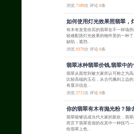
浏览:
7189
次 评论:
0
条
如何使用灯光效果照翡翠，
有木有发觉你买的翡翠在不一样场所
较难配搭灯光效果的物件里的一种了
缺陷，遮挡...
浏览:
9379
次 评论:
0
条
翡翠冰种翡翠价钱,翡翠中的“1
翡翠从面世到被大家所认可称之为高
比较高端的玉石，从古代佩剑上边的
有显示信息...
浏览:
5715
次 评论:
0
条
你的翡翠有木有抛光粉？除
翡翠能够说成当代大家的新欢，翡翠
而言下翡翠造假的在其中一种技巧—
给翡翠上色...