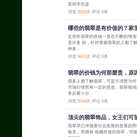
医药学也是...
浏览:
8202
次 评论:
0
条
哪些的翡翠是有价值的？家
近些年翡翠的价钱一直在不断的增涨
是许多 的，针对掌握翡翠的人都了
种多...
浏览:
6655
次 评论:
0
条
翡翠的价钱为何那麼贵，原
很多人都了解翡翠，可是不清楚为何
市场行情而有一定的更改。翡翠领域
务必要十分...
浏览:
9164
次 评论:
0
条
顶尖的翡翠饰品，女王们可
翡翠早已伴随着社会发展的发展趋势
喻意，而拥有 收藏价值的翡翠，可能