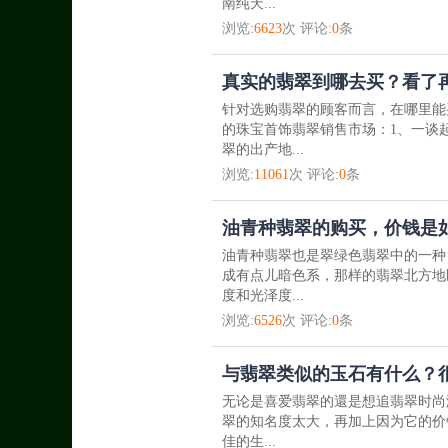
南纯天...
浏览:
6623
次 评论:
0
条
真实的翡翠到哪去买？看了
针对选购翡翠的顾客而言，在哪里能
的珠宝首饰翡翠销售市场：1、一谈
翠的出产地...
浏览:
11061
次 评论:
0
条
油青种翡翠的购买，价钱是
油青种翡翠也是翠绿色翡翠中的一种
成有点儿暗色系，那样的翡翠北方地
度和光泽度...
浏览:
6526
次 评论:
0
条
与翡翠类似的玉石有什么？很
无论是喜爱翡翠的還是想追翡翠时尚
翠的知名度太大，再加上因为它的价
佳的生...