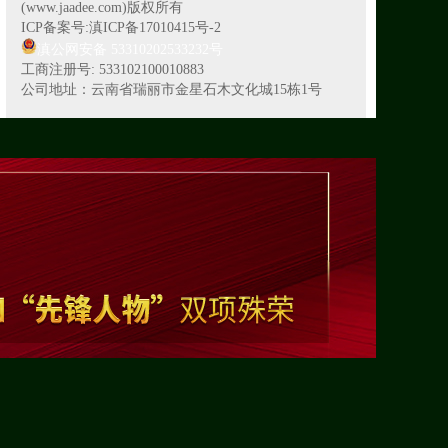
(www.jaadee.com)版权所有
ICP备案号:滇ICP备17010415号-2
滇公网安备 53310202533232号
工商注册号: 533102100010883
公司地址：云南省瑞丽市金星石木文化城15栋1号