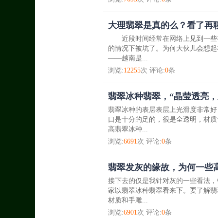
大理翡翠是真的么？看了再
近段时间经常在网络上见到一些有
的情况下被坑了。为何大伙儿会想起
——越南是...
浏览:
12255
次 评论:
0
条
翡翠冰种翡翠，“晶莹透亮，
翡翠冰种的表层表层上光滑度非常好
口是十分的足的，很是全透明，材质
高翡翠冰种...
浏览:
6691
次 评论:
0
条
翡翠发灰的缘故，为何一些
接下去的仅是我针对灰的一些看法，
家以翡翠冰种翡翠看来下。要了解翡
材质和手雕...
浏览:
6901
次 评论:
0
条