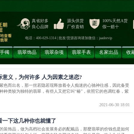
真省好多
源头供货
100%天然A货
良心品牌
厂价直销
假一赔十
电话：400-629-1314 | 批发/货源咨询请加微信：jaadeevip
手镯
翡翠饰品
翡翠杂项
翡翠手表
名家出品
收
意义，为何许多 人为因素之迷恋?
紫色而出名，那一丝若隐若现释放着令人痴迷的心驰神往感，因此备受
种种类较为独特的翡翠，有些人又把它叫“椿”，依照它的色调红春，紫
2021-06-30 18:01
看一下这几种你也就懂了
的装饰品，做为高档社会发展务必的配戴品，那麼翡翠的价钱也是如何