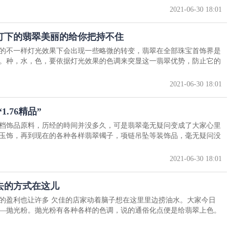
2021-06-30 18:01
灯下的翡翠美丽的给你把持不住
的不一样灯光效果下会出现一些略微的转变，翡翠在全部珠宝首饰界是
。种，水，色，要依据灯光效果的色调来突显这一翡翠优势，防止它的
2021-06-30 18:01
.76精品”
档饰品原料，历经的時间并没多久，可是翡翠毫无疑问变成了大家心里
玉饰，再到现在的各种各样翡翠镯子，项链吊坠等装饰品，毫无疑问没
2021-06-30 18:01
去的方式在这儿
的盈利也让许多 欠佳的店家动着脑子想在这里里边捞油水。大家今日
—抛光粉。抛光粉有各种各样的色调，说的通俗化点便是给翡翠上色。