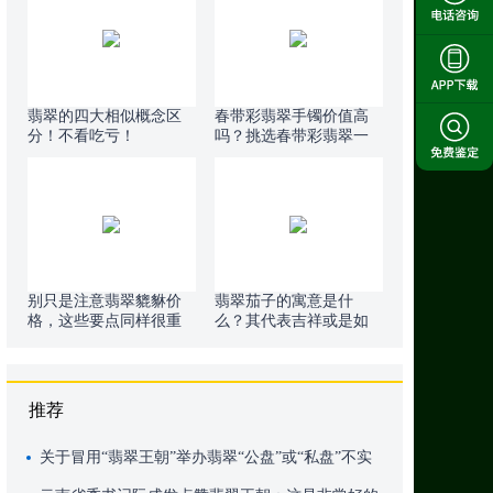
翡翠的四大相似概念区
春带彩翡翠手镯价值高
分！不看吃亏！
吗？挑选春带彩翡翠一
定要警惕这种操作！
别只是注意翡翠貔貅价
翡翠茄子的寓意是什
格，这些要点同样很重
么？其代表吉祥或是如
要！
意？
推荐
关于冒用“翡翠王朝”举办翡翠“公盘”或“私盘”不实