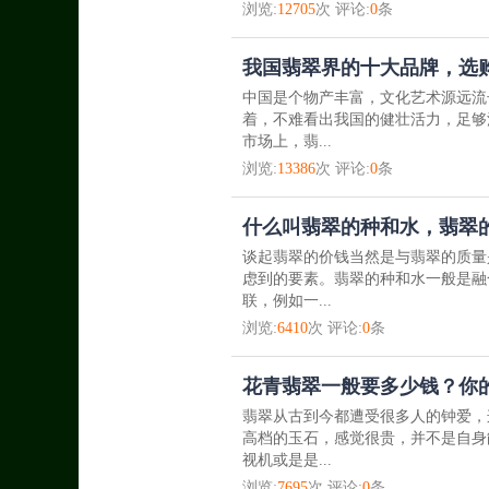
浏览:
12705
次 评论:
0
条
我国翡翠界的十大品牌，选
中国是个物产丰富，文化艺术源远流
着，不难看出我国的健壮活力，足够
市场上，翡...
浏览:
13386
次 评论:
0
条
什么叫翡翠的种和水，翡翠
谈起翡翠的价钱当然是与翡翠的质量
虑到的要素。翡翠的种和水一般是融
联，例如一...
浏览:
6410
次 评论:
0
条
花青翡翠一般要多少钱？你
翡翠从古到今都遭受很多人的钟爱，
高档的玉石，感觉很贵，并不是自身
视机或是是...
浏览:
7695
次 评论:
0
条