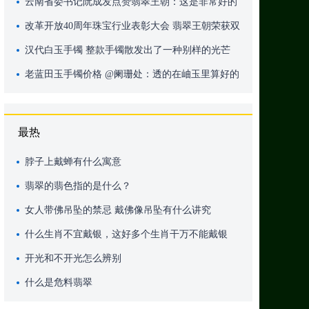
消息的公告
云南省委书记阮成发点赞翡翠王朝：这是非常好的
新业态，要做出品牌！
改革开放40周年珠宝行业表彰大会 翡翠王朝荣获双
重大奖
汉代白玉手镯 整款手镯散发出了一种别样的光芒
老蓝田玉手镯价格 @阑珊处：透的在岫玉里算好的
了吧
最热
脖子上戴蝉有什么寓意
翡翠的翡色指的是什么？
女人带佛吊坠的禁忌 戴佛像吊坠有什么讲究
什么生肖不宜戴银，这好多个生肖干万不能戴银
开光和不开光怎么辨别
什么是危料翡翠