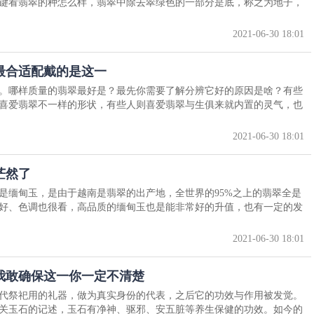
键看翡翠的种怎么样，翡翠中除去翠绿色的一部分是底，称之为地子，
2021-06-30 18:01
最合适配戴的是这一
。哪样质量的翡翠最好是？最先你需要了解分辨它好的原因是啥？有些
喜爱翡翠不一样的形状，有些人则喜爱翡翠与生俱来就内置的灵气，也
2021-06-30 18:01
茫然了
是缅甸玉，是由于越南是翡翠的出产地，全世界的95%之上的翡翠全是
好、色调也很看，高品质的缅甸玉也是能非常好的升值，也有一定的发
2021-06-30 18:01
我敢确保这一你一定不清楚
代祭祀用的礼器，做为真实身份的代表，之后它的功效与作用被发觉。
关玉石的记述，玉石有净神、驱邪、安五脏等养生保健的功效。如今的