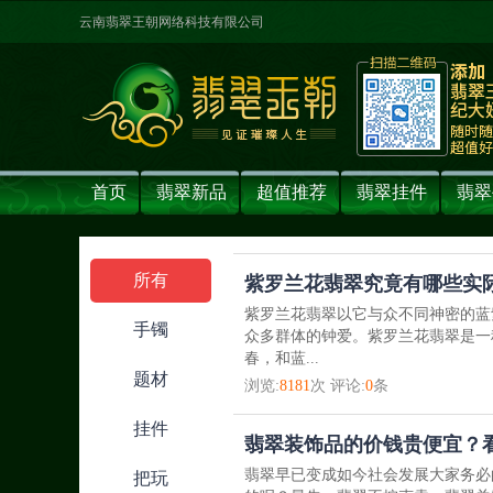
云南翡翠王朝网络科技有限公司
首页
翡翠新品
超值推荐
翡翠挂件
翡翠
所有
紫罗兰花翡翠究竟有哪些实际
紫罗兰花翡翠以它与众不同神密的蓝
手镯
众多群体的钟爱。紫罗兰花翡翠是一
春，和蓝...
题材
浏览:
8181
次 评论:
0
条
挂件
翡翠装饰品的价钱贵便宜？
翡翠早已变成如今社会发展大家务必
把玩