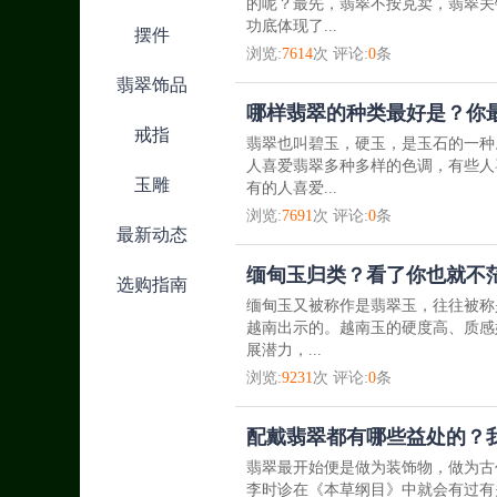
的呢？最先，翡翠不按克卖，翡翠关
功底体现了...
摆件
浏览:
7614
次 评论:
0
条
翡翠饰品
哪样翡翠的种类最好是？你
戒指
翡翠也叫碧玉，硬玉，是玉石的一种
人喜爱翡翠多种多样的色调，有些人
玉雕
有的人喜爱...
浏览:
7691
次 评论:
0
条
最新动态
缅甸玉归类？看了你也就不
选购指南
缅甸玉又被称作是翡翠玉，往往被称
越南出示的。越南玉的硬度高、质感
展潜力，...
浏览:
9231
次 评论:
0
条
配戴翡翠都有哪些益处的？
翡翠最开始便是做为装饰物，做为古
李时诊在《本草纲目》中就会有过有