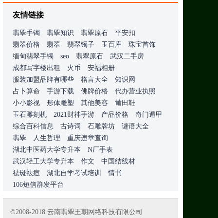
友情链接
翡翠手镯
翡翠知识
翡翠原石
平安扣
翡翠价格
翡翠
翡翠镯子
玉百库
珠宝首饰
缅甸翡翠手镯
seo
翡翠原石
武汉二手房
成都写字楼出租
火币
安福相册
服装加盟品牌有哪些
格言大全
知识网
占卜算命
手游下载
佛牌价格
代办营业执照
小小影视
形体雕塑
其他美容
莆田鞋
玉石雕刻机
2021财神手游
产品价格
奇门遁甲
综合百科信息
古诗词
石雕牌坊
谜语大全
翡翠
人生哲理
重庆违章查询
湖北中医药大学专升本
N厂手表
武汉轻工大学专升本
作文
中国结线材
祛斑祛痘
湖北自学考试培训
情书
106短信群发平台
©2008-2018 云南翡翠王朝网络科技有限公司