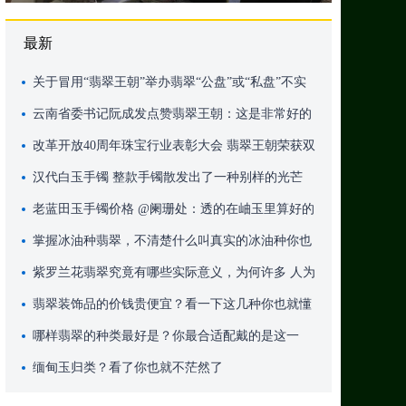
最新
关于冒用“翡翠王朝”举办翡翠“公盘”或“私盘”不实
消息的公告
云南省委书记阮成发点赞翡翠王朝：这是非常好的
新业态，要做出品牌！
改革开放40周年珠宝行业表彰大会 翡翠王朝荣获双
重大奖
汉代白玉手镯 整款手镯散发出了一种别样的光芒
老蓝田玉手镯价格 @阑珊处：透的在岫玉里算好的
了吧
掌握冰油种翡翠，不清楚什么叫真实的冰油种你也
就out了
紫罗兰花翡翠究竟有哪些实际意义，为何许多 人为
因素之迷恋?
翡翠装饰品的价钱贵便宜？看一下这几种你也就懂
了
哪样翡翠的种类最好是？你最合适配戴的是这一
缅甸玉归类？看了你也就不茫然了