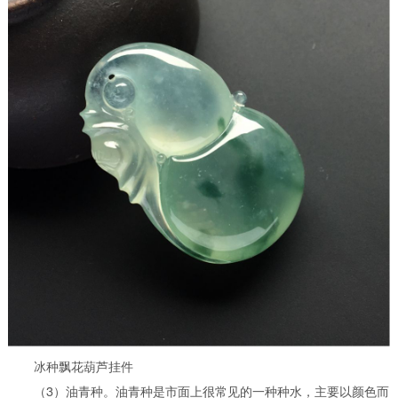
冰种飘花葫芦挂件
（3）油青种。油青种是市面上很常见的一种种水，主要以颜色而