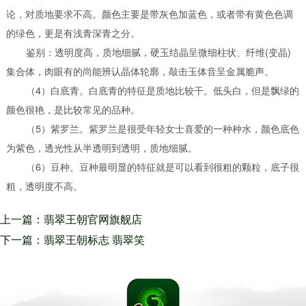
论，对质地要求不高。颜色主要是带灰色加蓝色，或者带有黄色色调
的绿色，更是有浅青深青之分。
鉴别：透明度高，质地细腻，硬玉结晶呈微细柱状、纤维(变晶)
集合体，肉眼有的尚能辨认晶体轮廓，敲击玉体音呈金属脆声。
（4）白底青。白底青的特征是质地比较干。低头白，但是飘绿的
颜色很艳，是比较常见的品种。
（5）紫罗兰。紫罗兰是很受年轻女士喜爱的一种种水，颜色底色
为紫色，透光性从半透明到透明，质地细腻。
（6）豆种。豆种最明显的特征就是可以看到很粗的颗粒，底子很
粗，透明度不高。
上一篇：翡翠王朝官网旗舰店
它就是生在云南长在互联网的电
下一篇：翡翠王朝标志 翡翠笑
商翡翠王朝
佛大度笑语 民俗间说的女戴佛