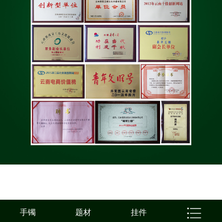
手镯
题材
挂件