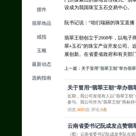
设成为我国珠宝玉石交易中心。
摆件
阮书记说：
“咱们瑞丽的珠宝直播
翡翠饰品
戒指
翡翠王朝创立于
2008
年，以电子
翠
玉石”的珠宝产业开发公司。
+
玉雕
展创新。在省委省政府和有关部
最新动态
上一篇：关于冒用“翡翠王朝”举办翡翠“
选购指南
消息的公告
关于冒用“翡翠王朝”举办翡
近期，我公司发现有人以“翡翠王朝”
参与。我公司作为“翡翠王朝”商标持有
浏览:
4083
次 评论:
0
条
云南省委书记阮成发点赞翡
（图）云南省委书记阮成发率队在德