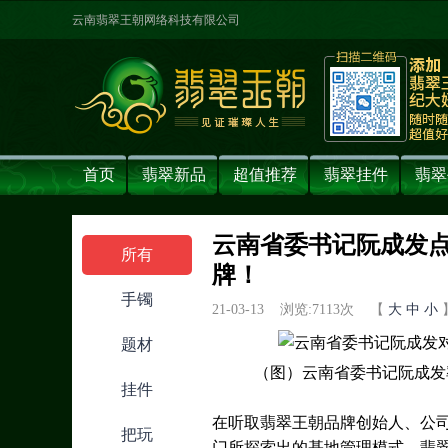
云南翡翠王朝网络科技有限公司
首页
翡翠新品
超值推荐
翡翠挂件
翡翠
云南省委书记阮成发
所有
牌！
手镯
21-03-13 浏览:
7113
次 【
大
中
小
题材
（图）云南省委书记阮成发
挂件
在听取翡翠王朝品牌创始人、公
把玩
门所探索出的基地管理模式、翡