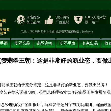
真省好多
源头供货
100%天然A货
良心品牌
厂价直销
假一赔十
电话：400-629-1314 | 批发/货源咨询请加微信：jaadeevip
手镯
翡翠饰品
翡翠杂项
翡翠手表
名家出品
收
点赞翡翠王朝：这是非常好的新业态，要做
】
率队在德宏调研期间，公司总经理杨牧仁介绍翡翠王朝发展情况
司总经理杨牧仁的汇报后，阮成发书记对字节跳动集团、瑞丽政
翠王朝公司对直播基地的具体管理，都给予充分肯定，并指示要