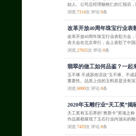
始人、公司总经理杨牧仁的汇报后，
浏览:
7114
次 评论:
0
条
改革开放40周年珠宝行业表
改革开放40周年珠宝行业表彰大会
表大会在北京举行，会上表彰了中国改
浏览:
27025
次 评论:
0
条
翡翠的做工如何品鉴？一起
玉不琢 不成器俗话说“玉不琢、不成
重要性。品质上佳的玉料若是没有深
浏览:
6000
次 评论:
0
条
2020年玉雕行业“天工奖”
天工奖有玉石界的“奥斯卡”奖项之称
作品展都展现了玉石行业内顶尖的雕
浏览:
7433
次 评论:
0
条