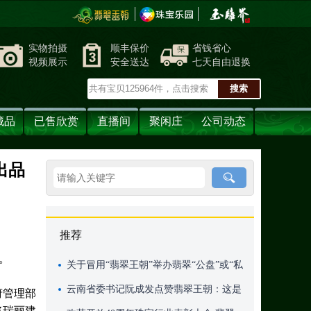
实物拍摄
顺丰保价
省钱省心
视频展示
安全送达
七天自由退换
藏品
已售欣赏
直播间
聚闲庄
公司动态
出品
推荐
。
关于冒用“翡翠王朝”举办翡翠“公盘”或“私
盘”不实消息的公告
云南省委书记阮成发点赞翡翠王朝：这是
府管理部
将瑞丽建