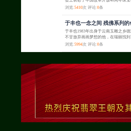
会上表彰了中国改革开放40周年珠宝
浏览:
5410
次 评论:
0
条
于丰也一念之间 残佛系列的
于丰也1983年出身于云南玉雕之
不甘放弃画画梦想的他，在瑞丽找到
浏览:
5994
次 评论:
0
条