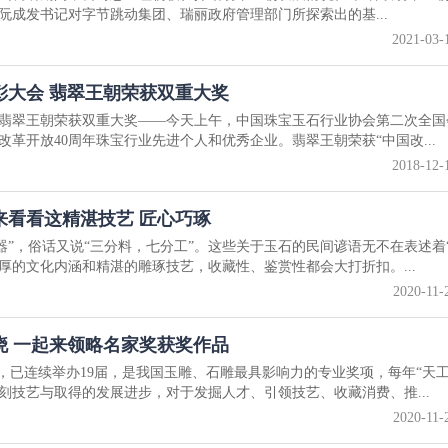
阮成发书记对字节跳动集团、瑞丽政府管理部门所探索出的基...
2021-03-
彰大会 翡翠王朝荣获双重大奖
，翡翠王朝荣获双重大奖——今天上午，中国珠宝玉石行业协会第二次全国
革开放40周年珠宝行业先进个人和优秀企业。翡翠王朝荣获“中国改...
2018-12-
来看看这精湛技艺 匠心巧琢
器”，俗话又说“三分料，七分工”。这些关于玉石的民间谚语无不在表述着“
厚的文化内涵和精湛的雕琢技艺，收藏性、鉴赏性都会大打折扣。...
2020-11-
揭晓 一起来领略名家奖获奖作品
，已连续举办19届，是我国玉雕、石雕最具影响力的专业奖项，每年“天工
刻技艺与取得的发展进步，对于发掘人才、引领技艺、收藏消费、推...
2020-11-