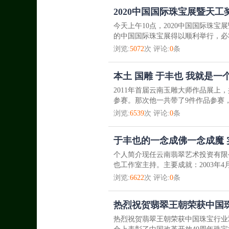
2020中国国际珠宝展暨天
今天上午10点，2020中国国际珠
的中国国际珠宝展得以顺利举行，必
浏览:
5072
次 评论:
0
条
本土 国雕 于丰也 我就是
2011年首届云南玉雕大师作品展上，
参赛。那次他一共带了9件作品参赛，
浏览:
6539
次 评论:
0
条
于丰也的一念成佛一念成魔
个人简介现任云南翡翠艺术投资有限
也工作室主持。主要成就：2003年4月
浏览:
6622
次 评论:
0
条
热烈祝贺翡翠王朝荣获中国
热烈祝贺翡翠王朝荣获中国珠宝行业