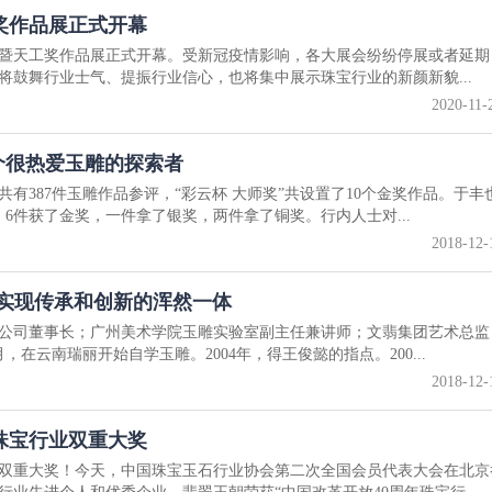
工奖作品展正式开幕
宝展暨天工奖作品展正式开幕。受新冠疫情影响，各大展会纷纷停展或者延
将鼓舞行业士气、提振行业信心，也将集中展示珠宝行业的新颜新貌...
2020-11-
一个很热爱玉雕的探索者
共有387件玉雕作品参评，“彩云杯 大师奖”共设置了10个金奖作品。于丰
6件获了金奖，一件拿了银奖，两件拿了铜奖。行内人士对...
2018-12-
 实现传承和创新的浑然一体
公司董事长；广州美术学院玉雕实验室副主任兼讲师；文翡集团艺术总监
，在云南瑞丽开始自学玉雕。2004年，得王俊懿的指点。200...
2018-12-
珠宝行业双重大奖
双重大奖！今天，中国珠宝玉石行业协会第二次全国会员代表大会在北京