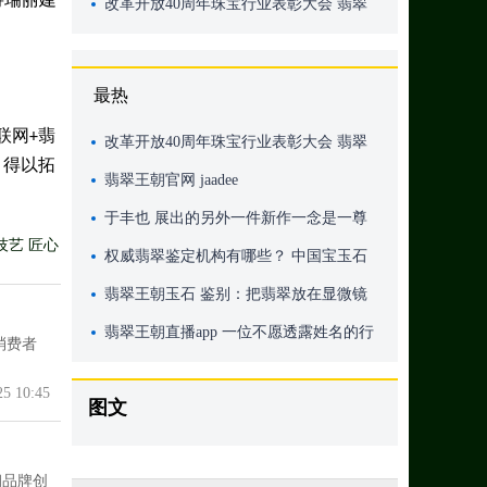
非常好的新业态，要做出品牌！
改革开放40周年珠宝行业表彰大会 翡翠
王朝荣获双重大奖
最热
联网
翡
+
改革开放40周年珠宝行业表彰大会 翡翠
，得以拓
王朝荣获双重大奖
翡翠王朝官网 jaadee
于丰也 展出的另外一件新作一念是一尊
艺 匠心
半佛半魔的菩萨
权威翡翠鉴定机构有哪些？ 中国宝玉石
协会所属的宝玉石检测中心
翡翠王朝玉石 鉴别：把翡翠放在显微镜
下观察
翡翠王朝直播app 一位不愿透露姓名的行
消费者
内人士表示
25 10:45
图文
朝品牌创