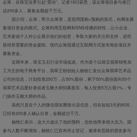
众筹，在珠宝业界引起“震动”。记者18日获悉，该众筹项目参与者已
达200多人，募集金额超千万元。
据介绍，众筹，即大众筹资，是指用团购+预购的形式，向网友募
集项目资金的模式。众筹利用互联网和SNS传播的特性，让小企业、
艺术家或个人对公众展示他们的创意，争取大家的关注和支持，进而
获得所需要的资金援助。现代众筹指通过互联网方式发布筹款项目并
募集资金。
近两年来，珠宝玉石行业市场低迷。作为首个以珠宝翡翠销售加
工为主的电子商务平台，翡翠王朝创始人杨牧仁发出众筹翡翠艺术品
公司的信息，计划投资250万，占50%股份，剩下50%股份面向50个
翡翠艺术品爱好者或者玉雕大师招募股东，每人投资5万占股1%，专
门操作玉雕大师的作品。
虽然只是在个人的微信朋友圈发出该信息，但在短短3天的时间，
已经有200多人确认出资，金额超过千万。
杨牧仁表示，这大大超出了他的预料，也给他带来很大压力。因
参与人数不断增加，杨牧仁已宣布停止登记，邀请有思路的朋友参与