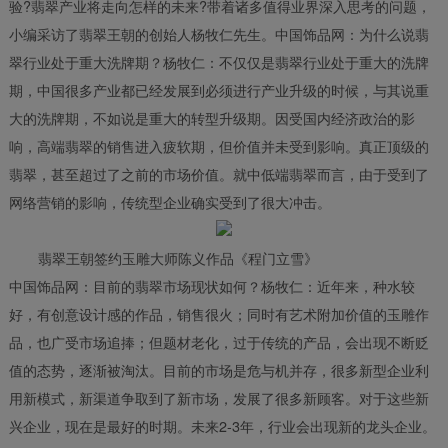
验?翡翠产业将走向怎样的未来?带着诸多值得业界深入思考的问题，
小编采访了翡翠王朝的创始人杨牧仁先生。中国饰品网：为什么说翡
翠行业处于重大洗牌期？杨牧仁：不仅仅是翡翠行业处于重大的洗牌
期，中国很多产业都已经发展到必须进行产业升级的时候，与其说重
大的洗牌期，不如说是重大的转型升级期。因受国内经济政治的影
响，高端翡翠的销售进入疲软期，但价值并未受到影响。真正顶级的
翡翠，甚至超过了之前的市场价值。就中低端翡翠而言，由于受到了
网络营销的影响，传统型企业确实受到了很大冲击。
翡翠王朝签约玉雕大师陈义作品《程门立雪》
中国饰品网：目前的翡翠市场现状如何？杨牧仁：近年来，种水较
好，有创意设计感的作品，销售很火；同时有艺术附加价值的玉雕作
品，也广受市场追捧；但题材老化，过于传统的产品，会出现不断贬
值的态势，逐渐被淘汰。目前的市场是危与机并存，很多新型企业利
用新模式，新渠道争取到了新市场，发展了很多新顾客。对于这些新
兴企业，现在是最好的时期。未来2-3年，行业会出现新的龙头企业。