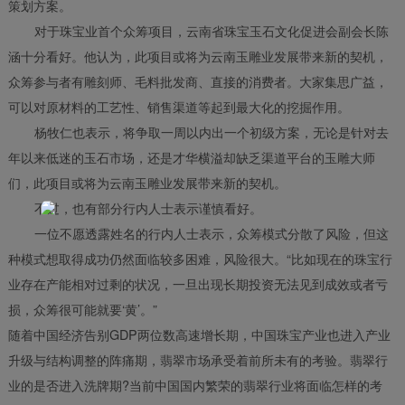
策划方案。
对于珠宝业首个众筹项目，云南省珠宝玉石文化促进会副会长陈
涵十分看好。他认为，此项目或将为云南玉雕业发展带来新的契机，
众筹参与者有雕刻师、毛料批发商、直接的消费者。大家集思广益，
可以对原材料的工艺性、销售渠道等起到最大化的挖掘作用。
杨牧仁也表示，将争取一周以内出一个初级方案，无论是针对去
年以来低迷的玉石市场，还是才华横溢却缺乏渠道平台的玉雕大师
们，此项目或将为云南玉雕业发展带来新的契机。
不过，也有部分行内人士表示谨慎看好。
一位不愿透露姓名的行内人士表示，众筹模式分散了风险，但这
种模式想取得成功仍然面临较多困难，风险很大。“比如现在的珠宝行
业存在产能相对过剩的状况，一旦出现长期投资无法见到成效或者亏
损，众筹很可能就要‘黄’。”
随着中国经济告别GDP两位数高速增长期，中国珠宝产业也进入产业
升级与结构调整的阵痛期，翡翠市场承受着前所未有的考验。翡翠行
业的是否进入洗牌期?当前中国国内繁荣的翡翠行业将面临怎样的考