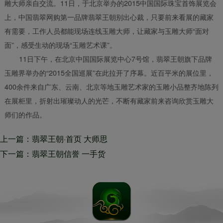
雕大师亲自交流。11日，于北京举办的2015中国国际珠宝首饰展览会
上，中国翡翠网购第一品牌翡翠王朝别出心裁，只要前来看展的藏家
有需要，工作人员都能现场连线玉雕大师，让藏家与玉雕大师“面对
面”，感受生动的现场“玉雕艺术课”。
11日下午，在北京中国国际展览中心7号馆，翡翠王朝旗下品牌
玉雕界举办的“2015全国巡展”在此拉开了序幕。近百平米的展位里，
400余件来自广东、云南、北京等地玉雕艺术家的玉雕小品整齐地陈列
在展柜里，折射出璀璨动人的光芒，不断有藏家前来咨询欣赏玉雕大
师们的作品。
上一篇：翡翠王朝·首页 大师思
想深邃
下一篇：翡翠王朝信誉 一手货
批发合作兼职翡翠玩家超值精品