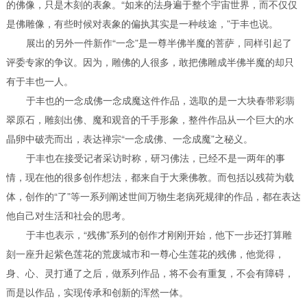
的佛像，只是木刻的表象。“如来的法身遍于整个宇宙世界，而不仅仅
是佛雕像，有些时候对表象的偏执其实是一种歧途，”于丰也说。
展出的另外一件新作“一念”是一尊半佛半魔的菩萨，同样引起了
评委专家的争议。因为，雕佛的人很多，敢把佛雕成半佛半魔的却只
有于丰也一人。
于丰也的一念成佛一念成魔这件作品，选取的是一大块春带彩翡
翠原石，雕刻出佛、魔和观音的千手形象，整件作品从一个巨大的水
晶卵中破壳而出，表达禅宗“一念成佛、一念成魔”之秘义。
于丰也在接受记者采访时称，研习佛法，已经不是一两年的事
情，现在他的很多创作想法，都来自于大乘佛教。而包括以残荷为载
体，创作的“了”等一系列阐述世间万物生老病死规律的作品，都在表达
他自己对生活和社会的思考。
于丰也表示，“残佛”系列的创作才刚刚开始，他下一步还打算雕
刻一座升起紫色莲花的荒废城市和一尊心生莲花的残佛，他觉得，
身、心、灵打通了之后，做系列作品，将不会有重复，不会有障碍，
而是以作品，实现传承和创新的浑然一体。