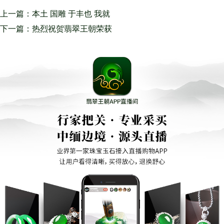
上一篇：本土 国雕 于丰也 我就
是一个很热爱玉雕的探索者
下一篇：热烈祝贺翡翠王朝荣获
中国珠宝行业双重大奖