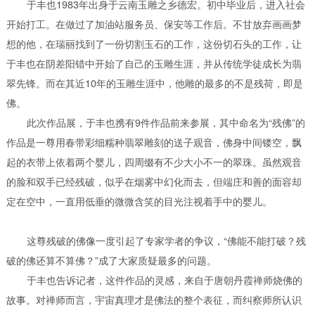
于丰也1983年出身于云南玉雕之乡德宏。初中毕业后，进入社会
开始打工。在做过了加油站服务员、保安等工作后。不甘放弃画画梦
想的他，在瑞丽找到了一份切割玉石的工作，这份切石头的工作，让
于丰也在阴差阳错中开始了自己的玉雕生涯，并从传统学徒成长为翡
翠先锋。而在其近10年的玉雕生涯中，他雕的最多的不是残荷，即是
佛。
此次作品展，于丰也携有9件作品前来参展，其中命名为“残佛”的
作品是一尊用春带彩细糯种翡翠雕刻的送子观音，佛身中间镂空，飘
起的衣带上依着两个婴儿，四周缀有不少大小不一的翠珠。虽然观音
的脸和双手已经残破，似乎在烟雾中幻化而去，但端庄和善的面容却
定在空中，一直用低垂的微微含笑的目光注视着手中的婴儿。
这尊残破的佛像一度引起了专家学者的争议，“佛能不能打破？残
破的佛还算不算佛？”成了大家质疑最多的问题。
于丰也告诉记者，这件作品的灵感，来自于唐朝丹霞禅师烧佛的
故事。对禅师而言，宇宙真理才是佛法的整个表征，而纠察师所认识