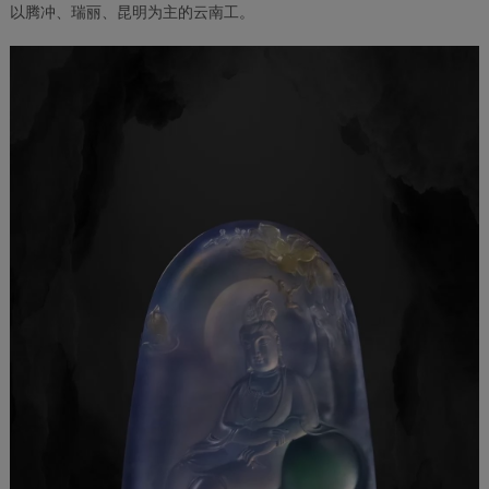
以腾冲、瑞丽、昆明为主的云南工。