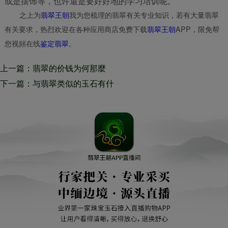
或是摆饰等，也许還是要好好地的学习培训呢。
之上为
翡翠王朝
我为您梳理的翡翠有关专业知识，若有大量翡翠
有关要求，热烈欢迎在各种应用商店免费下载
翡翠王朝
APP，限免帮
您视頻在线
鉴定翡翠
。
上一篇：翡翠的价钱为何那麼
贵，原因是什么？
下一篇：与翡翠类似的玉石有什
么？很便宜的“翡翠”你确定要
买？