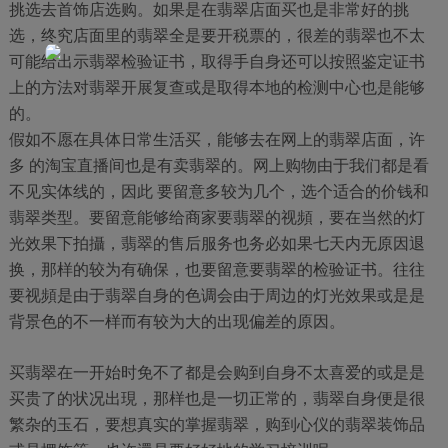
挑选去首饰店选购。如果是在翡翠店面买也是非常好的挑
选，终究店面里的翡翠全是要开税票的，很差的翡翠也不太
可能给出示翡翠检验证书，取得手自身还可以按照鉴定证书
上的方法对翡翠开展复查或是取得本地的检测中心也是能够
的。
假如不愿在具体日常生活买，能够去在网上的翡翠店面，许
多 的淘宝直播间也是有卖翡翠的。网上购物由于我们都是看
不见实体线的，因此 要留意多较为几个，选个适合的价钱和
翡翠类型。要留意能够给商家要翡翠的视頻，要在当然的灯
光效果下拍攝，翡翠的售后服务也务必如果七天内无原因退
换，那样的较为有确保，也要留意要翡翠的检验证书。往往
要视頻是由于翡翠自身的色调会由于周边的灯光效果或是是
背景色的不一样而有较为大的出现偏差的原因。
买翡翠在一开始时免不了都是会购到自身不太喜爱的或是是
买贵了的状况出現，那样也是一切正常的，翡翠自身便是很
繁杂的玉石，要想真实的掌握翡翠，购到心仪的翡翠装饰品