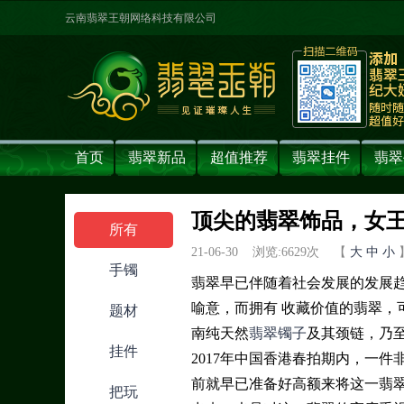
云南翡翠王朝网络科技有限公司
首页
翡翠新品
超值推荐
翡翠挂件
翡翠
顶尖的翡翠饰品，女
所有
21-06-30 浏览:
6629
次 【
大
中
小
手镯
翡翠早已伴随着社会发展的发展
喻意，而拥有 收藏价值的翡翠，
题材
南纯天然
翡翠镯子
及其颈链，乃
挂件
2017年中国香港春拍期内，一件
前就早已准备好高额来将这一翡
把玩