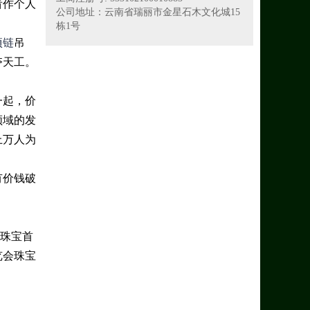
看作个人
公司地址：云南省瑞丽市金星石木文化城15
栋1号
项链
吊
夺天工。
一起，价
领域的发
上万人为
有价钱破
的珠宝首
览会珠宝