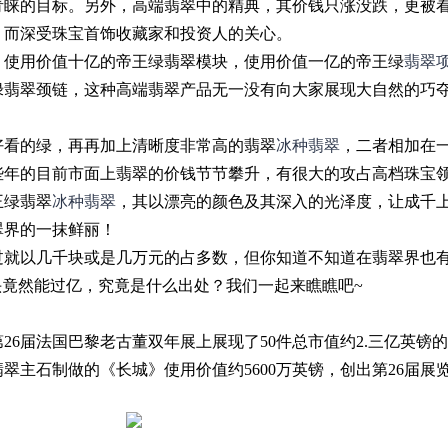
青睐的目标。另外，高端翡翠中的精典，其价钱只涨没跌，更被
，而深受珠宝首饰收藏家和投资人的关心。
，使用价值十亿的帝王绿翡翠模块，使用价值一亿的帝王绿
翡翠
绿翡翠颈链，这种高端翡翠产品无一没有向大家展现大自然的巧
好看的绿，再再加上清晰度非常高的翡翠
冰种翡翠
，二者相加在
些年的目前市面上翡翠的价钱节节攀升，有很大的攻占高档珠宝
王绿翡翠
冰种翡翠
，其以漂亮的颜色及其深入的光泽度，让成千
翠界的一抹鲜丽！
过就以几千块或是几万元的占多数，但你知道不知道在翡翠界也
头竟然能过亿，究竟是什么出处？我们一起来瞧瞧吧~
26届法国巴黎老古董双年展上展现了50件总市值约2.三亿英镑
翠主石制做的《长城》使用价值约5600万英镑，创出第26届展