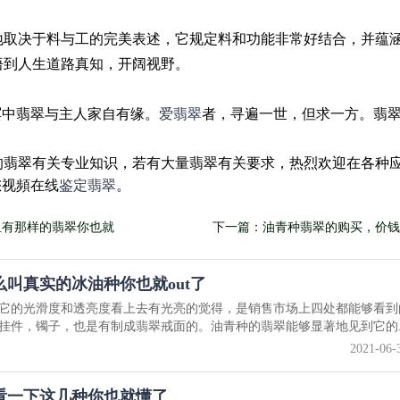
地取决于料与工的完美表述，它规定料和功能非常好结合，并蕴
悟到人生道路真知，开阔视野。
冥中翡翠与主人家自有缘。
爱翡翠
者，寻遍一世，但求一方。翡
的翡翠有关专业知识，若有大量翡翠有关要求，热烈欢迎在各种
您视頻在线
鉴定翡翠
。
里有那样的翡翠你也就
下一篇：油青种翡翠的购买，价钱
叫真实的冰油种你也就out了
它的光滑度和透亮度看上去有光亮的觉得，是销售市场上四处都能够看到
挂件，镯子，也是有制成翡翠戒面的。油青种的翡翠能够显著地见到它的..
2021-06-
看一下这几种你也就懂了