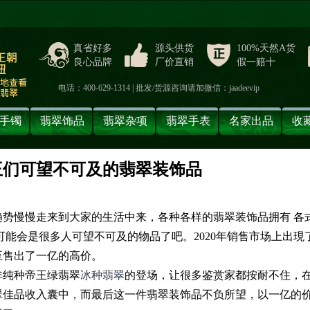
真省好多
源头供货
100%天然A货
良心品牌
厂价直销
假一赔十
电话：400-629-1314 | 批发/货源咨询请加微信：jaadeevip
手镯
翡翠饰品
翡翠杂项
翡翠手表
名家出品
收
王们可望不可及的翡翠装饰品
】
趋势慢慢走来到大家的生活中来，各种各样的翡翠装饰品拥有 各
可能会是很多人可望不可及的物品了吧。2020年销售市场上出現
至售出了一亿的高价。
非纯种帝王绿翡翠
冰种翡翠
的登场，让很多鉴赏家都按耐不住，
翠佳品收入囊中，而最后这一件翡翠装饰品不负所望，以一亿的