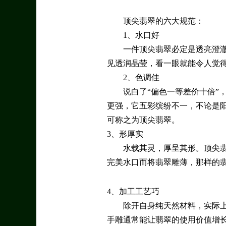
顶尖翡翠的六大规范：
1、水口好
一件顶尖翡翠必定是透亮澄
见透润晶莹，看一眼就能令人觉
2、色调佳
说白了“偏色一等差价十倍”
更强，它五彩缤纷不一，不论是
可称之为顶尖翡翠。
3、形厚实
水载其灵，厚呈其形。顶尖
完美水口而将翡翠雕薄，那样的
4、加工工艺巧
除开自身纯天然材料，实际上
手雕通常能让翡翠的使用价值增