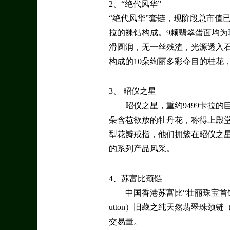
2、“绝代风华”
“绝代风华”套链，现阶段总市值已
拉的裸钻构成。9颗翡翠蛋面均为
滑圆润，无一丝残渣，光源透入石
构成的10朵绚丽多彩夺目的桂花，
3、 昭仪之星
昭仪之星，重约9499卡拉的
朵含苞欲放的牡丹花，称得上殿
型花瓣戒指，他们拥簇在昭仪之
的系列产品风采。
4、苏富比颈链
中国香港苏富比“壮丽珠宝首
utton）旧藏之纯天然翡翠珠颈链（The 
交易量。