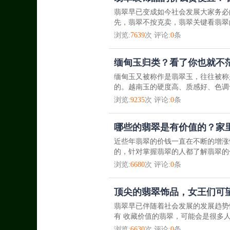
翡翠早已变成如今社会发展大家务必
先，翡翠不按克卖，翡翠关键看翡翠
浏览:
7639
次 评论:
0
条
缅甸玉归类？看了你也就不
缅甸玉又被称作是翡翠玉，往往被称
的。越南玉的硬度高、质感好、色调
浏览:
9235
次 评论:
0
条
哪些的翡翠是有价值的？家
近些年翡翠的价钱一直在不断的增涨
的，针对掌握翡翠的人都了解翡翠的
浏览:
6680
次 评论:
0
条
顶尖的翡翠饰品，女王们可
翡翠早已伴随着社会发展的发展趋势
有 收藏价值的翡翠，可能会是很多人
浏览:
6630
次 评论:
0
条