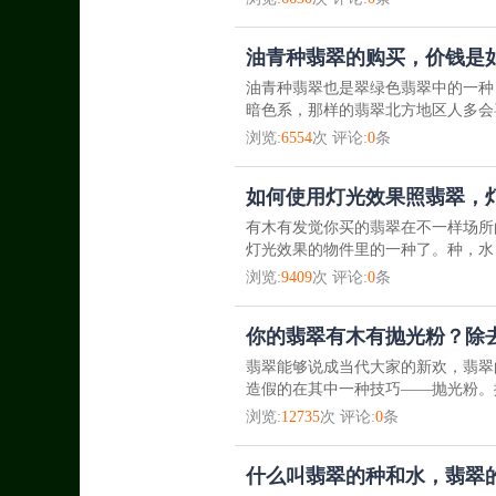
油青种翡翠的购买，价钱是
油青种翡翠也是翠绿色翡翠中的一种
暗色系，那样的翡翠北方地区人多会
浏览:
6554
次 评论:
0
条
如何使用灯光效果照翡翠，
有木有发觉你买的翡翠在不一样场所
灯光效果的物件里的一种了。种，水
浏览:
9409
次 评论:
0
条
你的翡翠有木有抛光粉？除
翡翠能够说成当代大家的新欢，翡翠
造假的在其中一种技巧——抛光粉。
浏览:
12735
次 评论:
0
条
什么叫翡翠的种和水，翡翠