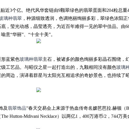
贴近3个亿。绝代风华套链由9颗翠绿色的翡翠蛋面和204粒总重41
玻璃种翡翠
，种源细致透润，色调艳丽绚丽多彩，翠绿色浓阳正
底，莹光动感，晶莹透亮，为近百年难得一见的翠中佳品。由6
喻意“华丽”、“十全十美”。
巨形蓝紫色
玻璃种翡翠
主石，被诸多的颜色绚丽多彩晶石围绕，
堂级工艺品。与昭仪之星一起打造出的，九颗相同没有颜色
玻璃
星的周边，演译着群星与太阳光互相追求的奇妙景色，也持续了
饰及
翡翠饰品
”春天交易会上来源于热血传奇名嫒芭芭拉.赫顿（Barb
Hutton-Mdivani Necklace）以两亿1，400万港币/2，744万