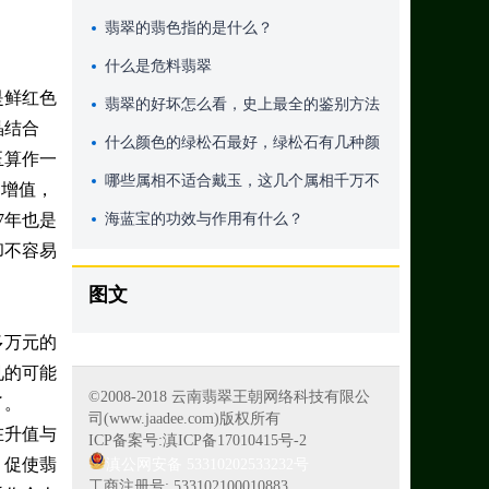
翡翠的翡色指的是什么？
什么是危料翡翠
是鲜红色
翡翠的好坏怎么看，史上最全的鉴别方法
晶结合
什么颜色的绿松石最好，绿松石有几种颜
玉算作一
色
哪些属相不适合戴玉，这几个属相千万不
的增值，
7年也是
可戴玉
海蓝宝的功效与作用有什么？
却不容易
图文
多万元的
见的可能
©2008-2018 云南翡翠王朝网络科技有限公
了。
司(www.jaadee.com)版权所有
在升值与
ICP备案号:滇ICP备17010415号-2
，促使翡
滇公网安备 53310202533232号
工商注册号: 533102100010883