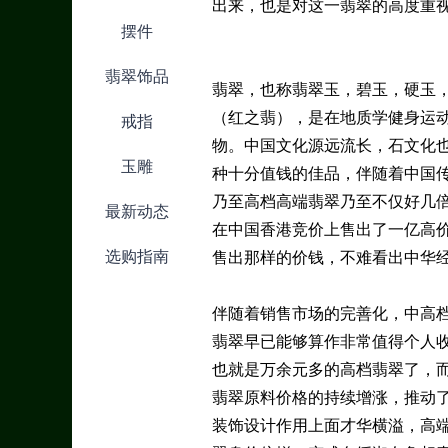
出来，也是对这一翡翠的高度重
摆件
翡翠饰品
翡翠，也称翡翠玉，碧玉，硬玉
（红之翡），是在地质学健身运
戒指
物。中国文化源远流长，石文化
玉雕
种十分值钱的佳品，伴随着中国传
乃至高档高端翡翠乃至不仅好几倍
最新动态
在中国香港竞价上售出了一亿高
选购指南
售出那样的价钱，不难看出中华
伴随着销售市场的完善化，中高
翡翠早已能够算作非常值得个人
也就是万余元多的高档翡翠了，
翡翠原料价格的持续增涨，推动
装饰设计作用上面才华横溢，高