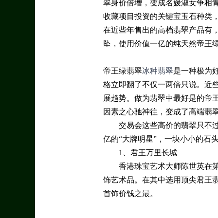
翠身价倍增，变成名媛淑女争相
收藏项目投资的关键宝玉石种类
在近些年售出的高档翡翠产品有
坠，使用价值一亿的纯天然帝王
帝王绿翡翠
冰种翡翠
是一种极为
格立即翻了不仅一两倍只说。近
展趋势。做为翡翠中最好是的帝
因素之心驰神往，变成了高端翡
交易会这些高价的翡翠只不
亿的“大牌明星”，一块小小的石
1、君王万里长城
香港珠宝艺术大师陈世英在第
饰艺术品。在其中选用顶尖君王翡
首饰价钱之最。