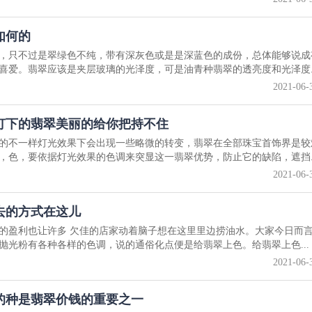
如何的
，只不过是翠绿色不纯，带有深灰色或是是深蓝色的成份，总体能够说成
喜爱。翡翠应该是夹层玻璃的光泽度，可是油青种翡翠的透亮度和光泽度..
2021-06-
灯下的翡翠美丽的给你把持不住
的不一样灯光效果下会出现一些略微的转变，翡翠在全部珠宝首饰界是较
，色，要依据灯光效果的色调来突显这一翡翠优势，防止它的缺陷，遮挡..
2021-06-
去的方式在这儿
的盈利也让许多 欠佳的店家动着脑子想在这里里边捞油水。大家今日而
抛光粉有各种各样的色调，说的通俗化点便是给翡翠上色。给翡翠上色...
2021-06-
的种是翡翠价钱的重要之一