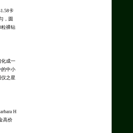
.58卡
匀，圆
0粒裸钻
幻化成一
种
的中小
昭仪之星
ara H
美金高价