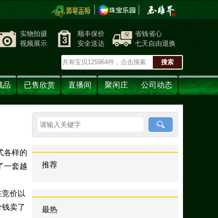
实物拍摄
顺丰保价
省钱省心
视频展示
安全送达
七天自由退换
藏品
已售欣赏
直播间
聚闲庄
公司动态
式各样的
推荐
了一套越
在竞价以
价钱卖了
最热