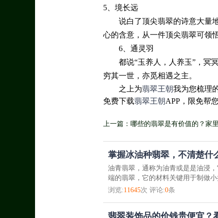
5、境长远
说白了顶尖翡翠的诗意大量
心的含意，从一件顶尖翡翠可领
6、通灵羽
都说“玉养人，人养玉”，冥
穷其一世，亦觅相遇之主。
之上为
翡翠王朝
我为您梳理
免费下载
翡翠王朝
APP，限免帮
上一篇：哪些的翡翠是有价值的？家
赚了
掌握冰油种翡翠，不清楚什么
油青翡翠，通称为油青或是是油浸，
端的翡翠，它的材料关键用于制做小
浏览:
11645
次 评论:
0
条
翡翠装饰品的价钱贵便宜？