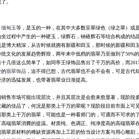
视了。
，
缅甸玉
等，是玉的一种，在其中大多数呈翠绿色（绿之翠）或
动全过程中产生的一种硬玉，绿辉石，钠硌辉石等结合构成的结
也是博大精深，从古时候就拥有新疆和田玉，那时候的新疆和田
统文化的发展趋势辉煌，两年来中低档的翡翠乃至做到了50%
十几倍这么简单了，如同帝王绿饰品售出了干万的高价，而201
价的
翡翠饰品
，迫不得已想，古代翡翠也不会不会有，可是古代
经济的迅猛发展，也带著翡翠业日渐提高。
档销售市场可能出現层次，并且其层次是会愈来愈显著，现阶段
收藏的佳品了，何况是那类上干万的翠呢？现阶段目前市面上可
而那类上干万的翡翠，可能也是一种看师门的，可遇而不可求的
了高端翡翠消費的提温。材质纯、色调正、纯净度高的高端翡翠
端翡翠原材料的稀缺资源再加上工匠的恰当设计方案与用心雕刻