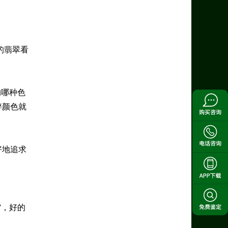
的翡翠看
的哪种色
粹颜色就
好地追求
”，好的