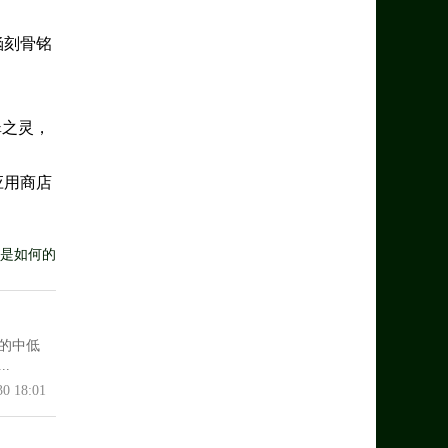
涵刻骨铭
翠之灵，
应用商店
是如何的
的中低
.
30 18:01