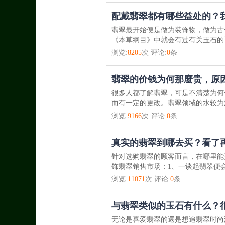
配戴翡翠都有哪些益处的？
翡翠最开始便是做为装饰物，做为古
《本草纲目》中就会有过有关玉石的
浏览:
8205
次 评论:
0
条
翡翠的价钱为何那麼贵，原
很多人都了解翡翠，可是不清楚为何
而有一定的更改。翡翠领域的水较为
浏览:
9166
次 评论:
0
条
真实的翡翠到哪去买？看了
针对选购翡翠的顾客而言，在哪里能
饰翡翠销售市场：1、一谈起翡翠便会
浏览:
11071
次 评论:
0
条
与翡翠类似的玉石有什么？很
无论是喜爱翡翠的還是想追翡翠时尚