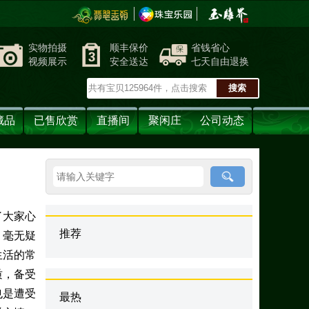
实物拍摄
顺丰保价
省钱省心
视频展示
安全送达
七天自由退换
藏品
已售欣赏
直播间
聚闲庄
公司动态
了大家心
推荐
，毫无疑
生活的常
质，备受
也是遭受
最热