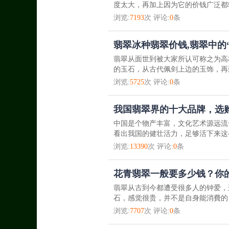
度太大，再加上因为它的价钱广泛都较
浏览:
7193
次 评论:
0
条
翡翠冰种翡翠价钱,翡翠中的“1
翡翠从面世到被大家所认可称之为高
的玉石，从古代佩剑上边的玉饰，再
浏览:
5725
次 评论:
0
条
我国翡翠界的十大品牌，选
中国是个物产丰富，文化艺术源远流
看出我国的健壮活力，足够活下来这
浏览:
13390
次 评论:
0
条
花青翡翠一般要多少钱？你
翡翠从古到今都遭受很多人的钟爱，
石，感觉很贵，并不是自身能消費的
浏览:
7707
次 评论:
0
条