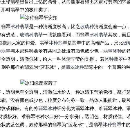
帝王绿翡翠曾售出上亿的高价，从而能够看得出大家对翡翠的钟
，那时翡翠中的极种类了。
，翡翠
冰种翡翠
是一种清晰度极高，比之
玻璃种
清晰度会差一点
部有残渣，
玻璃种翡翠
一眼就能看到，而翡翠
冰种翡翠
其次，而
也接到大家的钟爱。翡翠
冰种翡翠
是翡翠中的高端产品，只比
玻
种翡翠
与木那料种翡翠有共同之处没有颜色或少色，
翡翠冰种
的
全透明，清澈似冰，给人一种冰清玉莹的觉得 。若
冰种翡翠
中
则称那样的翡翠为“蓝花冰”，是
翡翠冰种
翡翠中的一个普遍的种
。
好，透明色至全透明，清澈似水给人一种冰清玉莹的觉得，敲打
冰霜。没有颜色或少色，粒度分布匀称一致，晶体人眼能辩，硬
棉纹或稀缺。有的将
翡翠冰种
细分化为翡翠冰种、准翡翠冰种。
，材质极好。准翡翠冰种水口好(一分水份)，透明色，材质很佳。
状的蓝色调，则称那样的翡翠为“蓝花冰”，是翡翠
冰种翡翠
中