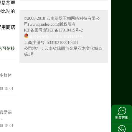
翠是翡翠
会比别的
©2008-2018 云南翡翠王朝网络科技有限公
司(www.jaadee.com)版权所有
应用商店
ICP备案号:滇ICP备17010415号-2
滇公网安备 53310202533232号
工商注册号: 533102100010883
公司地址：云南省瑞丽市金星石木文化城15
选可信赖
栋1号
多群体
30 18:01
喜爱翡
.
30 18:01