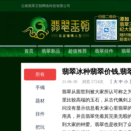
云南翡翠王朝网络科技有限公司
首页
翡翠新品
超值推荐
翡翠挂件
翡翠
翡翠冰种翡翠价钱,翡翠中
所有
21-06-30 浏览:
5724
次 【
大
中
小
手镯
翡翠从面世到被大家所认可称之
里比较高端的玉石，从古代佩剑
题材
问没有显示信息着大家心里翡翠
挂件
用具，并且翡翠凭着其完美无暇
到大家的钟爱。翡翠也是收到了
把玩