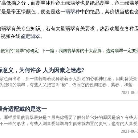
有高低挡之分，而翡翠冰种帝王绿翡翠也是绝品翡翠，帝王绿翡
要是是帝王绿颜色，便会是这一
翡翠种
中的绝品，其价钱当然也
的翡翠有关专业知识，若有大量翡翠有关要求，热烈欢迎在各种
您视頻在线
鉴定翡翠
。
便宜的“翡翠”你确定
下一篇：我国翡翠界的十大品牌，选购翡翠一定要
的店家
意义，为何许多 人为因素之迷恋?
紫色而出名，那一丝若隐若现释放着令人痴迷的心驰神往感，因此备受众
独特的翡翠，有些人又把它叫“椿”，依照它的色调红春，紫春，和蓝...
2021-06-
最合适配戴的是这一
。哪样质量的翡翠最好是？最先你需要了解分辨它好的原因是啥？有些人
不一样的形状，有些人则喜爱翡翠与生俱来就内置的灵气，也有的人喜爱..
2021-06-