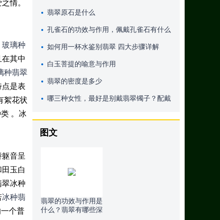
爱之情。
翡翠原石是什么
孔雀石的功效与作用，佩戴孔雀石有什么
，
玻璃种
好处
如何用一杯水鉴别翡翠 四大步骤详解
且在其中
白玉菩提的喻意与作用
璃种翡翠
翡翠的密度是多少
特点是表
哪三种女性，最好是别戴翡翠镯子？配戴
有絮花状
类 。冰
翡翠镯子也有这种注重？
图文
娇躯音呈
和田玉白
翡翠冰种
若
冰种翡
翡翠的功效与作用是
什么？翡翠有哪些深
的一个普
层含义