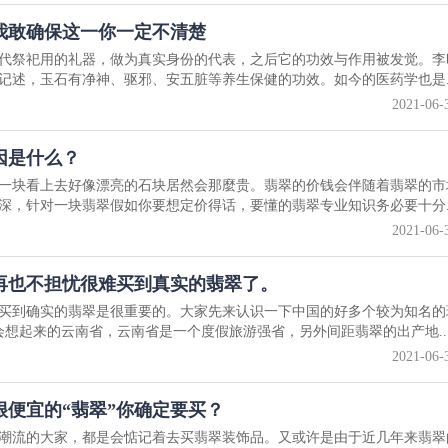
我敢确保这一你一定不清楚
代祭祀用的礼器，做为真实身份的代表，之后它的功效与作用被发觉。李
记述，玉石有净神、驱邪、安五脏等养生保健的功效。如今的医药学也是..
2021-06-
因是什么？
一块看上去好像漂亮的石块居然会那麼贵。翡翠的价钱会伴随着翡翠的市
深，针对一块翡翠假如你要想定价得话，要懂的翡翠专业知识务必要十分..
2021-06-
再也不担忧很难买到真实的翡翠了。
买到确实的翡翠是很重要的。大家先来认识一下中国的好多个较为知名的
想起来的云南省，云南省是一个度假旅游强省，另外间距翡翠的出产地..
2021-06-
便宜的“翡翠”你确定要买？
潮流的大家，都是会惦记着去买翡翠装饰品。又或许是由于近几年来翡翠