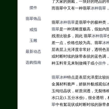
了大家的拥戴，一块好的绝品的
摆件
而翡翠中又有一种翡翠
冰种翡翠
翡翠饰品
翡翠
冰种翡翠
是翡翠中的极种类
翡翠
是一种清晰度极高，假如內
戒指
残渣比较多，因此 翡翠
冰种翡翠
玉雕
差一点，价格也较为高。翡翠
冰
层表层上光泽度非常好，透明色至
最新动态
或时断时续的脉带条状的蓝色调，
选购指南
种玉料常见来制做镯子或小
挂件
翡翠冰种
特点是表层光泽度比较
金属材料脆声，娇躯外貌感观似
玉纯结晶状，材质润透，无裂绺
水口足(1.五分水份)，很全透明
翠
中有絮花状或时断时续的脉带条