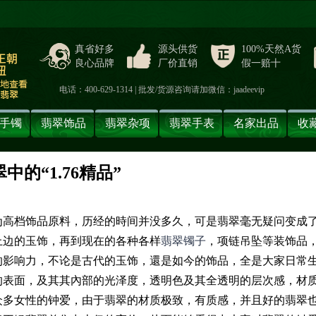
真省好多
源头供货
100%天然A货
良心品牌
厂价直销
假一赔十
电话：400-629-1314 | 批发/货源咨询请加微信：jaadeevip
手镯
翡翠饰品
翡翠杂项
翡翠手表
名家出品
收
的“1.76精品”
】
为高档饰品原料，历经的時间并没多久，可是翡翠毫无疑问变成
上边的玉饰，再到现在的各种各样
翡翠镯子
，项链吊坠等装饰品
的影响力，不论是古代的玉饰，還是如今的饰品，全是大家日常
的表面，及其其內部的光泽度，透明色及其全透明的层次感，材
众多女性的钟爱，由于翡翠的材质极致，有质感，并且好的翡翠