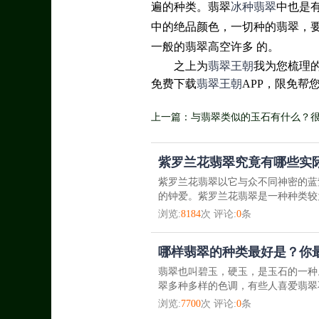
遍的种类。翡翠
冰种翡翠
中也是
中的绝品颜色，一切种的翡翠，
一般的翡翠高空许多 的。
之上为
翡翠王朝
我为您梳理
免费下载
翡翠王朝
APP，限免帮
上一篇：与翡翠类似的玉石有什么？很
要买？
紫罗兰花翡翠究竟有哪些实际
紫罗兰花翡翠以它与众不同神密的蓝
的钟爱。紫罗兰花翡翠是一种种类较为
浏览:
8184
次 评论:
0
条
哪样翡翠的种类最好是？你
翡翠也叫碧玉，硬玉，是玉石的一种
翠多种多样的色调，有些人喜爱翡翠
浏览:
7700
次 评论:
0
条