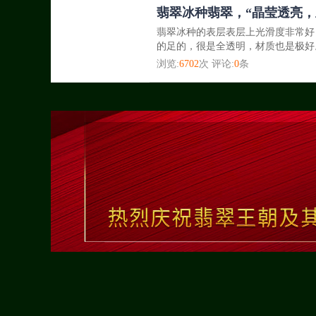
翡翠冰种翡翠，“晶莹透亮，
翡翠冰种的表层表层上光滑度非常好
的足的，很是全透明，材质也是极好
浏览:
6702
次 评论:
0
条