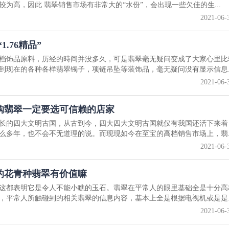
为高，因此 翡翠销售市场有非常大的“水份”，会出现一些欠佳的生...
2021-06-
.76精品”
档饰品原料，历经的時间并没多久，可是翡翠毫无疑问变成了大家心里比
到现在的各种各样翡翠镯子，项链吊坠等装饰品，毫无疑问没有显示信息..
2021-06-
购翡翠一定要选可信赖的店家
长的四大文明古国，从古到今，四大四大文明古国就仅有我国还活下来着
么多年，也不会不无道理的说。而现现如今在至宝的高档销售市场上，翡..
2021-06-
的花青种翡翠有价值嘛
这都表明它是令人不能小瞧的玉石。翡翠在平常人的眼里基础全是十分高
，平常人所触碰到的相关翡翠的信息内容，基本上全是根据电视机或是是..
2021-06-