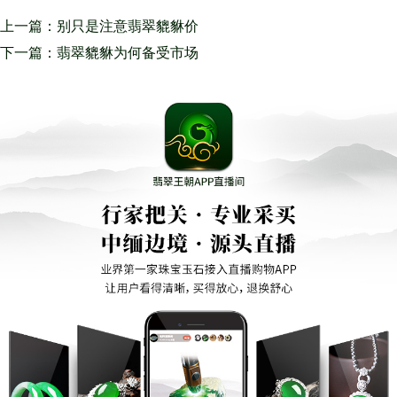
上一篇：别只是注意翡翠貔貅价
格，这些要点同样很重要！
下一篇：翡翠貔貅为何备受市场
喜爱？翡翠貔貅价格一般多少
钱？