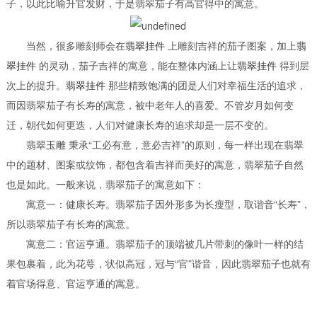
子，以此比喻升官发财，于是翡翠茄子有高官得中的寓意。
当然，很多雕刻师会在
翡翠挂件
上雕刻吉祥的茄子图案，加上
翡
翠挂件
的灵动，茄子吉祥的寓意，能在整体内涵上让
翡翠挂件
得到层
次上的提升。
翡翠挂件
那些精致饱满的团是人们对幸福生活的追求，
而因翡翠茄子有长寿的寓意，被中老年人的喜爱。不管岁月如何变
迁，朝代如何更迭，人们对健康长寿的追求却是一层不变的。
翡翠
玉雕
秉承“工必有意，意必吉祥”的原则，每一样出现在翡翠
中的题材、图案或纹饰，都包含着吉祥而美好的寓意，翡翠茄子自然
也是如此。一般来说，翡翠茄子的寓意如下：
寓意一：健康长寿。翡翠茄子因外形多为长瘦型，取谐音“长寿”，
所以翡翠茄子有长寿的寓意。
寓意二：官运亨通。翡翠茄子的顶端被几片带刺的像叶一样的结
果包裹着，此为花萼，状似高冠，冠与“官”谐音，因此翡翠茄子也就有
着官场得意、官运亨通的寓意。