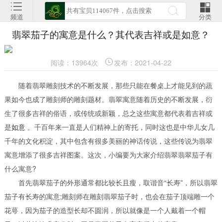
频道
分类
翡翠茄子的寓意是什么？其代表吉祥或是如意？
阅读：13964次
发布：2021-04-22
随着翡翠雕刻技术的不断发展，那些只能在餐桌上才能见到的蔬
果如今也成了雕刻师的雕刻题材。翡翠寓意随着历史的不断发展，衍
生了很多吉祥的俗语，或传统或新颖，总之这些寓意都代表着吉祥或
是
如意
。千百年来一直是人们精神上的寄托，同时这也是中华儿女几
千年的文化积淀，其中包含有很多美丽的神话传说，这些传说为翡翠
寓意增添了很多吉祥图案。这次，小编要为大家介绍翡翠翡翠茄子有
什么寓意?
首先翡翠茄子的外形通常都比较长且瘦，取谐音“长寿”，所以翡翠
茄子有长寿的寓意;雕刻师在雕刻翡翠茄子时，也会在茄子顶端雕一个
花萼，因为茄子的造型长却不圆润，所以就像是一个人戴着一个帽