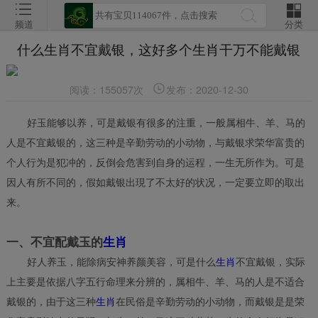
频道
分类
什么生肖不宜戴银，这好多个生肖干万不能戴银
阅读：155057次
发布：2020-12-30
好玉能够以养，可是戴银有很多的注重，一般属相牛、羊、马的
人是不宜戴银的，这三种是辛勤劳动的小动物，与戴银求荣华富贵的
个人行为是犯冲的，反倒会危害到自身的运程，一生无所作为。可是
因人有所不同的，假如戴银出現了不太好的状况，一定要立即的取出
来。
一、不宜配戴玉的
生肖
好人养玉，能除病安神养颜美容，可是什么
生肖
不宜戴银，实际
上主要是依据八字五行命理来分辨的，属相牛、羊、马的人是不适合
戴银的，由于这三种
生肖
在民俗是辛勤劳动的小动物，而戴银是是荣