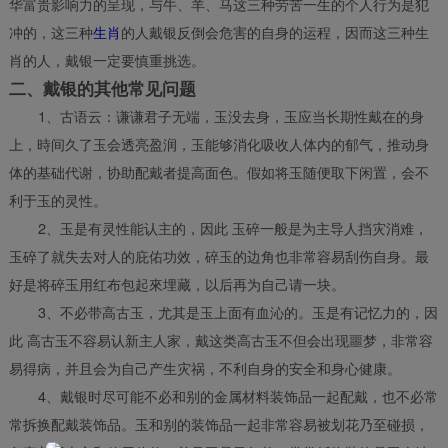
华富贵影响力的呈现，与牛、羊、马这三种劳苦一生的个人行为是犯
冲的，这三种
生肖
的人戴银反倒会危害的自身的运程，因而这三种生
肖的人，戴银一定要慎重挑选。
二、戴银的其他常见问题
1、古语云：谦谦君子无端，玉没去身，玉应当长期性戴在的身
上，時间久了玉会透亮盈润，玉能够消化吸收人体内的郁气，推动身
体的基础代谢，协助配戴者提高面色。假如将玉随便取下闲置，会不
利于玉的灵性。
2、玉是有灵性能认主的，因此 玉碎一般是为主导人挡灾消难，
玉碎了就失去对人的庇佑功效，碎玉的边角也非常容易刮伤自身。最
好是将碎玉用红布包起來埋藏，以后再为自己请一块。
3、不必带高古玉，尤其是玉上面有血沁的。玉是有记忆力的，因
此 高古玉不容易认新主人家，戴这类高古玉不但会出现噩梦，非常容
易得病，并且会为自己产生灾祸，不利自身的安全和身心健康。
4、戴银时尽可能不必和别的金属材料装饰品一起配戴，也不必常
常拆换配戴装饰品。玉和别的装饰品一起非常容易被划花乃至碰损，