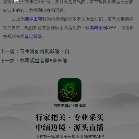
危害美观大方和使用价值，并且玉是灵气的，常常拆换装饰品玉会缺
失认主的心，危害到自身的运程。
之上为
翡翠王朝
我为您梳理的翡翠有关专业知识，若有大量翡翠
有关要求，热烈欢迎在各种应用商店免费下载
翡翠王朝
APP，限免帮
您视頻在线
鉴定翡翠
。
上一篇：玉生肖如何配戴呢？自
身的属相与玉生肖配戴配搭手册
下一篇：翡翠观世音厚5毫米能
够买？它的喻意有很多！