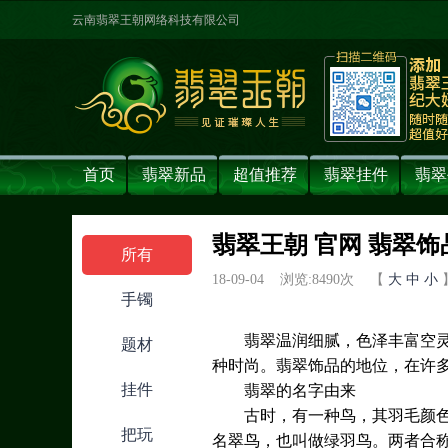
云南翡翠王朝网络科技有限公司
首页
翡翠新品
超值推荐
翡翠挂件
翡翠
翡翠王朝 官网 翡翠
所有
18-09-04 浏览:
8490
次 【
大
中
小
手镯
翡翠温润细腻，色泽丰富空
题材
种时尚。翡翠饰品的地位，在许
挂件
翡翠的名字由来
古时，有一种鸟，其羽毛颜
把玩
名翠鸟，也叫做绿羽鸟。两者合称