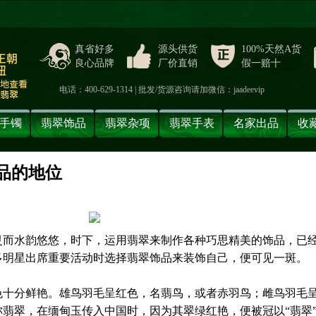
真省好多
源头供货
100%天然A货
良心品牌
厂价直销
假一赔十
电话：400-629-1314 | 批发/货源咨询请加微信：jaadeevip
手镯
翡翠饰品
翡翠杂项
翡翠手表
名家出品
收
饰品的地位
】
灵而水韵悠悠，时下，运用翡翠来制作各种巧思精美的饰品，已
多明星出席重要活动时选择翡翠饰品来装饰自己，便可见一斑。
色十分鲜艳。雄鸟羽毛呈红色，名翡鸟，或者赤羽鸟；雌鸟羽毛
翡翠，在缅甸玉传入中国时，因为其翠绿红艳，便被冠以“翡翠