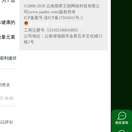
，为了造
©2008-2018 云南翡翠王朝网络科技有限公
司(www.jaadee.com)版权所有
ICP备案号:滇ICP备17010415号-2
体健康的
滇公网安备 53310202533232号
工商注册号: 533102100010883
公司地址：云南省瑞丽市金星石木文化城15
微量元素
栋1号
找获利捷径
消费者
25 10:45
朝品牌创