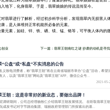
伊瓦洛底江畔为翡翠娘娘举行了隆重的葬礼。翡翠娘娘在逝去后
融入地下，化身翡翠。于是，翡翠娘娘的传说流传至今。
度对翡翠进行了解析，经过初步科学分析，发现翡翠内无损害人
健康，是人体维持正常机能所必备的元素。
微量元素，如硅、锌、铁、硒、镁、锰、铬等，可平衡人体内的
志创业
下一篇：翡翠王朝南红之谜 抄袭的动机是寻
翠“公盘”或“私盘”不实消息的公告
名义致电消费者，称“翡翠王朝”将在云南省瑞丽市举办“公盘”活动，希望
人，以及“翡翠王朝”网站及“翡翠王朝”APP、微信公众号...
2021-05-
翠王朝：这是非常好的新业态，要做出品牌！
宏调研期间，公司总经理杨牧仁介绍翡翠王朝发展情况。 在听取翡翠王
阮成发书记对字节跳动集团、瑞丽政府管理部门所探索出的基...