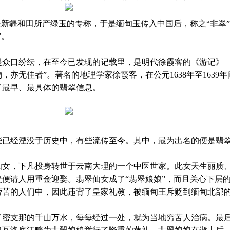
是新疆和田所产绿玉的专称，于是缅甸玉传入中国后，称之“非翠
”。
是众口纷纭，在至今已发现的记载里，是明代徐霞客的《游记》—
亦无佳者”。著名的地理学家徐霞客，在公元1638年至1639年
了最早、最具体的翡翠信息。
些已经湮没于历史中，有些流传至今。其中，最为出名的便是翡
仙女，下凡投身转世于云南大理的一个中医世家。此女天生丽质
便请人用重金迎娶。翡翠仙女成了“翡翠娘娘”，而且关心下层
劳苦的人们中，因此违背了皇家礼教，被缅甸王斥贬到缅甸北部
了密支那的千山万水，每每经过一处，就为当地穷苦人治病。最