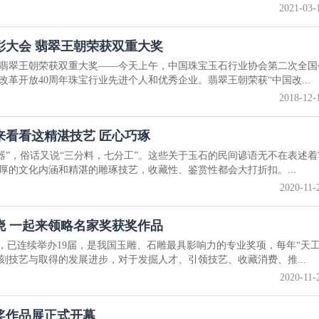
2021-03-
彰大会 翡翠王朝荣获双重大奖
，翡翠王朝荣获双重大奖——今天上午，中国珠宝玉石行业协会第二次全国
革开放40周年珠宝行业先进个人和优秀企业。翡翠王朝荣获“中国改...
2018-12-
来看看这精湛技艺 匠心巧琢
器”，俗话又说“三分料，七分工”。这些关于玉石的民间谚语无不在表述着“
厚的文化内涵和精湛的雕琢技艺，收藏性、鉴赏性都会大打折扣。...
2020-11-
揭晓 一起来领略名家奖获奖作品
，已连续举办19届，是我国玉雕、石雕最具影响力的专业奖项，每年“天工
刻技艺与取得的发展进步，对于发掘人才、引领技艺、收藏消费、推...
2020-11-
工奖作品展正式开幕