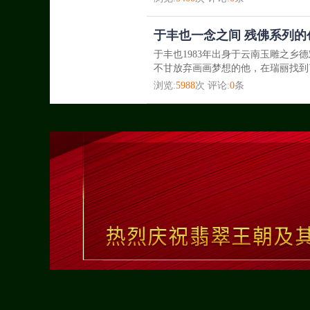
于丰也一念之间 残佛系列的
于丰也1983年出身于云南玉雕之
不甘放弃画画梦想的他，在瑞丽找到
浏览:
5988
次 评论:
0
条