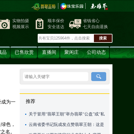
实物拍摄
顺丰保价
省钱省心
视频展示
安全送达
七天自由退换
藏品
已售欣赏
直播间
聚闲庄
公司动态
推荐
经成为一
关于冒用“翡翠王朝”举办翡翠“公盘”或“私
呈绿色，
盘”不实消息的公告
云南省委书记阮成发点赞翡翠王朝：这是
”之名。