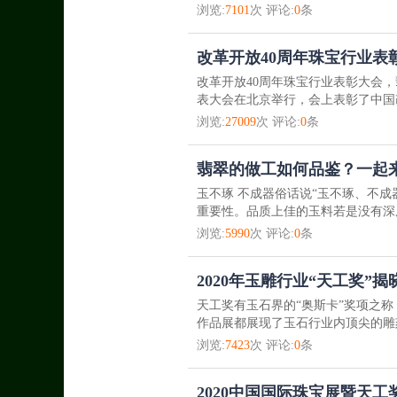
浏览:
7101
次 评论:
0
条
改革开放40周年珠宝行业表
改革开放40周年珠宝行业表彰大会
表大会在北京举行，会上表彰了中国改
浏览:
27009
次 评论:
0
条
翡翠的做工如何品鉴？一起
玉不琢 不成器俗话说“玉不琢、不成
重要性。品质上佳的玉料若是没有深
浏览:
5990
次 评论:
0
条
2020年玉雕行业“天工奖”
天工奖有玉石界的“奥斯卡”奖项之称
作品展都展现了玉石行业内顶尖的雕
浏览:
7423
次 评论:
0
条
2020中国国际珠宝展暨天