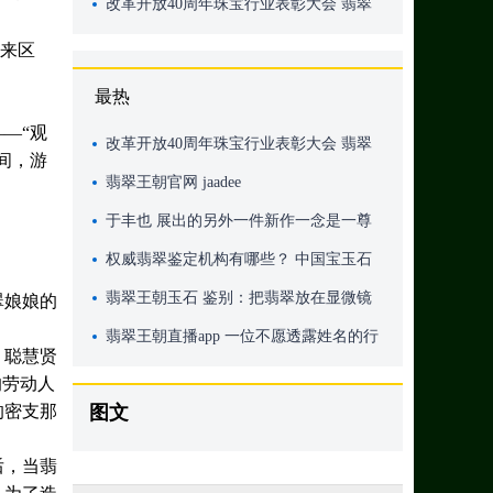
非常好的新业态，要做出品牌！
改革开放40周年珠宝行业表彰大会 翡翠
王朝荣获双重大奖
”来区
最热
—“观
改革开放40周年珠宝行业表彰大会 翡翠
间，游
王朝荣获双重大奖
翡翠王朝官网 jaadee
于丰也 展出的另外一件新作一念是一尊
半佛半魔的菩萨
权威翡翠鉴定机构有哪些？ 中国宝玉石
协会所属的宝玉石检测中心
翡翠王朝玉石 鉴别：把翡翠放在显微镜
翠娘娘的
下观察
翡翠王朝直播app 一位不愿透露姓名的行
、聪慧贤
内人士表示
的劳动人
的密支那
图文
后，当翡