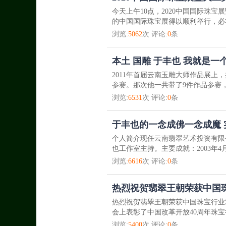
今天上午10点，2020中国国际珠
的中国国际珠宝展得以顺利举行，必
浏览:
5062
次 评论:
0
条
本土 国雕 于丰也 我就是
2011年首届云南玉雕大师作品展上，
参赛。那次他一共带了9件作品参赛，
浏览:
6531
次 评论:
0
条
于丰也的一念成佛一念成魔
个人简介现任云南翡翠艺术投资有限
也工作室主持。主要成就：2003年4月
浏览:
6616
次 评论:
0
条
热烈祝贺翡翠王朝荣获中国
热烈祝贺翡翠王朝荣获中国珠宝行业
会上表彰了中国改革开放40周年珠宝
浏览:
5400
次 评论:
0
条