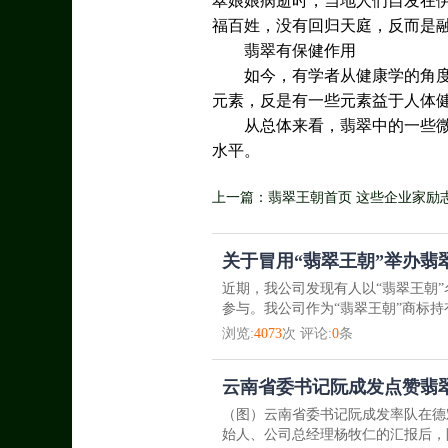
翠娘娘病逝时，当地人们自发在
福百姓，没有回归天庭，反而是
翡翠有保健作用
如今，有学者从健康学的角
元素，反是有一些元素益于人体
从总体来看，翡翠中的一些
水平。
上一篇：翡翠王朝首页 这些企业家励
关于冒用“翡翠王朝”举办翡
近期，我公司发现有人以“翡翠王朝”
参与。我公司作为“翡翠王朝”商标持有
浏览:
4073
次 评论:
0
条
云南省委书记阮成发点赞翡
（图）云南省委书记阮成发率队在德
始人、公司总经理杨牧仁的汇报后，