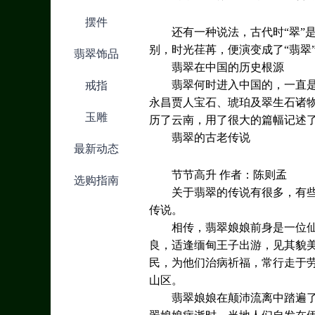
摆件
还有一种说法，古代时“翠”
别，时光荏苒，便演变成了“翡翠
翡翠饰品
翡翠在中国的历史根源
翡翠何时进入中国的，一直
戒指
永昌贾人宝石、琥珀及翠生石诸物，
玉雕
历了云南，用了很大的篇幅记述
翡翠的古老传说
最新动态
节节高升 作者：陈则孟
选购指南
关于翡翠的传说有很多，有
传说。
相传，翡翠娘娘前身是一位
良，适逢缅甸王子出游，见其貌美
民，为他们治病祈福，常行走于
山区。
翡翠娘娘在颠沛流离中踏遍