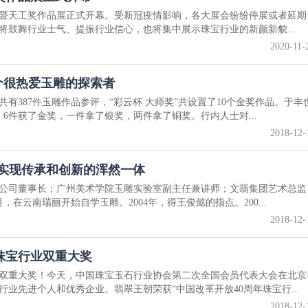
宝展暨天工奖作品展正式开幕。受新冠疫情影响，各大展会纷纷停展或者延
将鼓舞行业士气、提振行业信心，也将集中展示珠宝行业的新颜新貌...
2020-11-
一个很热爱玉雕的探索者
共有387件玉雕作品参评，“彩云杯 大师奖”共设置了10个金奖作品。于丰
6件获了金奖，一件拿了银奖，两件拿了铜奖。行内人士对...
2018-12-
 实现传承和创新的浑然一体
公司董事长；广州美术学院玉雕实验室副主任兼讲师；文翡集团艺术总监
，在云南瑞丽开始自学玉雕。2004年，得王俊懿的指点。200...
2018-12-
珠宝行业双重大奖
双重大奖！今天，中国珠宝玉石行业协会第二次全国会员代表大会在北京
行业先进个人和优秀企业。翡翠王朝荣获“中国改革开放40周年珠宝行...
2018-12-