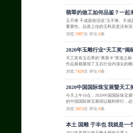
翡翠的做工如何品鉴？一起
玉不琢 不成器俗话说“玉不琢、不成
重要性。品质上佳的玉料若是没有深
浏览:
5987
次 评论:
0
条
2020年玉雕行业“天工奖”
天工奖有玉石界的“奥斯卡”奖项之称
作品展都展现了玉石行业内顶尖的雕
浏览:
7420
次 评论:
0
条
2020中国国际珠宝展暨天
今天上午10点，2020中国国际珠
的中国国际珠宝展得以顺利举行，必
浏览:
5053
次 评论:
0
条
本土 国雕 于丰也 我就是
2011年首届云南玉雕大师作品展上，