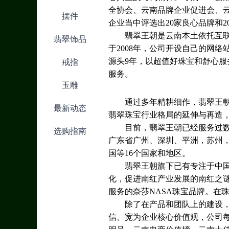
全协会、云南品牌企业促进会、
摆件
企业当中评选出20家良心品牌和2
翡翠王朝是云南本土依托互
翡翠饰品
于2008年，公司开设自己的网
源头9年，以超值好珠宝和舒心
戒指
服务。
玉雕
通过多年精耕细作，翡翠王
最新动态
翡翠珠宝行业格局的延伸与再造
目前，翡翠王朝已经服务过数
选购指南
广东省广州、深圳、平洲，苏州
国等16个国家和地区。
翡翠王朝旗下已有专注于中
化，促进南红产业发展的南红之
服务的奈莎NASA珠宝品牌。在
除了在产品和团队上的建设
信、宽为企业核心价值观，公司