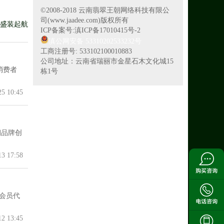
©2008-2018 云南翡翠王朝网络科技有限公
司(www.jaadee.com)版权所有
”盛装起航
ICP备案号:滇ICP备17010415号-2
滇公网安备 53310202533232号
工商注册号: 533102100010883
公司地址：云南省瑞丽市金星石木文化城15
消费者
栋1号
25 10:45
朝品牌创
13 17:58
会员代
12 13:45