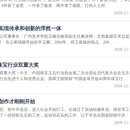
6件获了金奖，一件拿了银奖，两件拿了铜奖。行内人士对...
2018-12-
 实现传承和创新的浑然一体
公司董事长；广州美术学院玉雕实验室副主任兼讲师；文翡集团艺术总监
，在云南瑞丽开始自学玉雕。2004年，得王俊懿的指点。200...
2018-12-
珠宝行业双重大奖
双重大奖！今天，中国珠宝玉石行业协会第二次全国会员代表大会在北京
行业先进个人和优秀企业。翡翠王朝荣获“中国改革开放40周年珠宝行...
2018-12-
创作才刚刚开始
乡德宏。初中毕业后，进入社会开始打工。在做过了加油站服务员、保安等工
了一份切割玉石的工作，这份切石头的工作，让于丰也在阴差阳错中开...
2018-12-