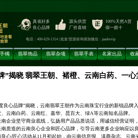
真省好多
源头供货
100%天然A货
良心品牌
厂价直销
假一赔十
电话：400-629-1314 | 批发/货源咨询请加微信：jaadeevip
手镯
翡翠饰品
翡翠杂项
翡翠手表
名家出品
收
品牌”揭晓 翡翠王朝、褚橙、云南白药、一心
】
016年度良心品牌”揭晓，云南翡翠王朝作为云南珠宝行业的新锐品牌
堂、云南白药、云南红、嘉华、昆百大、绿A等云南知名品牌。
云南企业坚守商业底线，弘扬用产品品质说话，用诚信经营证明
云南质造的云南良心企业和匠心品牌，引导云南更多企业响应以
云南良心/匠心活动从11月初起始，由云南信息报、滇商杂志、云南