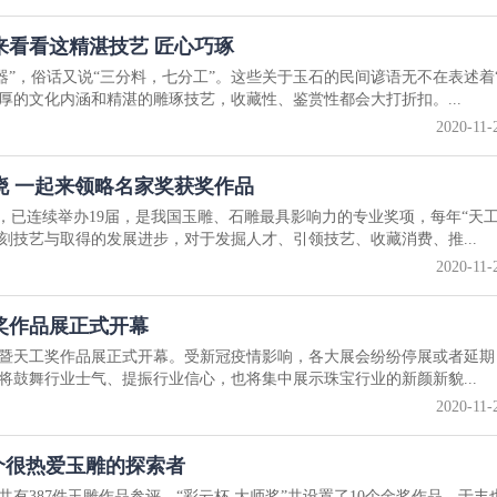
来看看这精湛技艺 匠心巧琢
器”，俗话又说“三分料，七分工”。这些关于玉石的民间谚语无不在表述着“
厚的文化内涵和精湛的雕琢技艺，收藏性、鉴赏性都会大打折扣。...
2020-11-
揭晓 一起来领略名家奖获奖作品
，已连续举办19届，是我国玉雕、石雕最具影响力的专业奖项，每年“天工
刻技艺与取得的发展进步，对于发掘人才、引领技艺、收藏消费、推...
2020-11-
工奖作品展正式开幕
宝展暨天工奖作品展正式开幕。受新冠疫情影响，各大展会纷纷停展或者延
将鼓舞行业士气、提振行业信心，也将集中展示珠宝行业的新颜新貌...
2020-11-
一个很热爱玉雕的探索者
共有387件玉雕作品参评，“彩云杯 大师奖”共设置了10个金奖作品。于丰