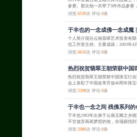
参赛。那次他一共带了9件作品参赛，
浏览:
6530
次 评论:
0
条
于丰也的一念成佛一念成魔
个人简介现任云南翡翠艺术投资有限
也工作室主持。主要成就：2003年4月
浏览:
6616
次 评论:
0
条
热烈祝贺翡翠王朝荣获中国
热烈祝贺翡翠王朝荣获中国珠宝行业
会上表彰了中国改革开放40周年珠宝
浏览:
5398
次 评论:
0
条
于丰也一念之间 残佛系列的
于丰也1983年出身于云南玉雕之
不甘放弃画画梦想的他，在瑞丽找到
浏览:
5986
次 评论:
0
条