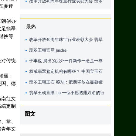
非常好的新业态，要做出品牌！
改革开放40周年珠宝行业表彰大会 翡翠
在参评
王朝荣获双重大奖
王朝创办
最热
立足翡翠
退换等
改革开放40周年珠宝行业表彰大会 翡翠
王朝荣获双重大奖
翡翠王朝官网 jaadee
是对传统
于丰也 展出的另外一件新作一念是一尊
半佛半魔的菩萨
权威翡翠鉴定机构有哪些？ 中国宝玉石
瑞丽，
协会所属的宝玉石检测中心
翡翠王朝玉石 鉴别：把翡翠放在显微镜
美国、德
下观察
翡翠王朝直播app 一位不愿透露姓名的行
扬南红文
内人士表示
高端定制
图文
敏、恭、
省青年文