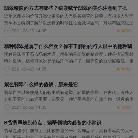
翡翠镶嵌的方式有哪些？镶嵌赋予翡翠的美你注意到了么
近年来翡翠的价值升高让更多的人有购买翡翠的欲望，有很多人对于
（二）
翡翠不是特别了解所以选择的时候往往会觉得困惑，对翡翠困惑也是
正常的，翡翠制作的饰品家族这么大，说是一点困惑也是假的。之前
2021-06-29 14:35
阅读详情》
我们讲了翡翠镶嵌戒
糯种翡翠是属于什么档次？你不了解的内行人眼中的糯种翡
糯种是珠宝玉石市场的术语，糯指的是翡翠的精致度，种是指翡翠材
翠
料的质地。糯就可以说是黏黏浑浑的样子。因为它的透明度略低，相
对于冰种的透明度要略低，属于半透明， 糯种翡翠的关键的特点就
2021-06-29 14:35
阅读详情》
像它的名字一样，一
紫色翡翠什么样的值钱，原来是它
翡翠自古以来便是人们心中就有这举足轻重的作用，在古代，有些人
会把玉看的比命还重要，翡翠是一种近乎完美的自然产物，通透的质
感，光泽以及色泽，让现代人望尘默哀，而且翡翠是用现代工艺都难
2021-06-29 14:35
阅读详情》
以制作出来的一项珍
B货翡翠辨别特点，翡翠领域内必备的小常识
翡翠是如今目前市面上比较普遍的一种装饰品了，其有着着高的人气
值，可是一切事儿全是有益也是有弊的，在翡翠盛行的情况下，一样