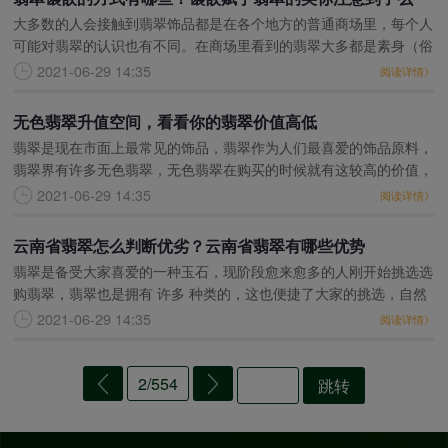
大多数的人会接触到翡翠饰品都是在各个地方的普通商场里，每个人
（一）
可能对翡翠的认识也有不同。在商场里看到的翡翠大多都是素身（俗
话说的光身），简单理解就是表面的意思，浑身光溜溜的，没有任何
2021-06-29 14:35
阅读详情》
的装饰，就是翡翠的
无色翡翠升值空间，看看你的翡翠价值高低
翡翠是现在市面上最常见的饰品，翡翠作为人们最喜爱的饰品原料，
翡翠界有许多无色翡翠，无色翡翠在购买的时候就有这较高的价值，
而且一块翡翠不管是什么种的翡翠，都会有着升值的空间，而且无色
2021-06-29 14:35
阅读详情》
翡翠是翡翠中的极品
云南省翡翠怎么判断优劣？云南省翡翠有哪些优势
翡翠是备受大家喜爱的一种玉石，现阶段愈来愈多的人刚开始挑选选
购翡翠，翡翠也是拥有 许多 种类的，这也便捷了大家的挑选，自然
在选购翡翠时还要搞好详尽分辨，那样才能够寻找一个成色更强的翡
2021-06-29 14:35
阅读详情》
翠，那麼云南省
2/554
跳转