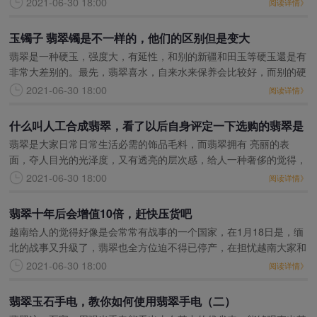
2021-06-30 18:00
阅读详情》
平常人不一定能遇获
玉镯子 翡翠镯是不一样的，他们的区别但是变大
翡翠是一种硬玉，强度大，有延性，和别的新疆和田玉等硬玉還是有
非常大差别的。最先，翡翠喜水，自来水来保养会比较好，而别的硬
玉喜爱用食油来保养，以产生一层油浆层。玉镯子还能以养，关键取
2021-06-30 18:00
阅读详情》
决于2个方面：其一
什么叫人工合成翡翠，看了以后自身评定一下选购的翡翠是
翡翠是大家日常日常生活必需的饰品毛料，而翡翠拥有 亮丽的表
否人工合成的
面，夺人目光的光泽度，又有透亮的层次感，给人一种奢侈的觉得，
可是低挡翡翠确是不尽如人意的，而高端翡翠又价格比较贵，很多人
2021-06-30 18:00
阅读详情》
望之莫及，而翡翠做生
翡翠十年后会增值10倍，赶快压货吧
越南给人的觉得好像是会常常有战事的一个国家，在1月18日是，缅
北的战事又升級了，翡翠也全方位迫不得已停产，在担忧越南大家和
在我国一部分大家的安全性外，翡翠领域的大家也对翡翠的价钱担忧
2021-06-30 18:00
阅读详情》
起來。怎么会说翡
翡翠玉石手电，教你如何使用翡翠手电（二）