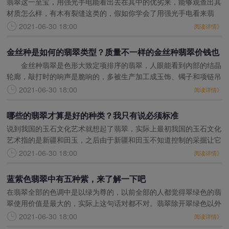
翡翠这一至宝，用强光手电能看出去在其中的优劣来，能够观查出其
材质怎么样，有木有裂缝这类的，假如你学会了用强光手电看来翡
翠，那麼这种全是挺简易的事儿了。第一，照射看材质，手节能灯具
2021-06-30 18:00
阅读详情》
紧靠翡翠表层照射，关
金丝种是如何的翡翠类型？质量不一样的金丝种翡翠价钱也
金丝种翡翠是色形大致定项排序的翡翠，人眼能看到內部的结晶
不一样哦
轮廊，敲打时的响声是脆响的，多被生产加工成玉饰、镯子和项链吊
坠等，色、水口好的翡翠是归属于中高档的翡翠，色浅、带黑纹的便
2021-06-30 18:00
阅读详情》
是归属于低挡。金丝
哪些的翡翠才算是好的种类？我只有说必须标准
说到我国的玉石文化艺术就想起了翡翠，实际上最初我国的玉石文化
艺术指的是新疆和田玉，之后由于新疆和田玉不知道控制的采掘让它
的生产量大减，翡翠的出現好像是填补了它的缺口，因此 如今一说
2021-06-30 18:00
阅读详情》
到玉石文化艺术便是
蓝紫色翡翠中有五种紫，来了解一下吧
在翡翠全部的色调中是以绿为尊的，以前全部的人都觉得翠绿色的翡
翠使用价值是最大的，实际上这句话对都不对。翡翠除开翠绿色以外
也有别的的鲜红色、淡黄色、蓝紫色、深蓝色、灰黑色等，好像一个
2021-06-30 18:00
阅读详情》
多彩的全球。全部的