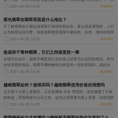
的仿货也就刚开始风靡了，尽管B货翡翠与A货還是拥有 一定的关联
2021-06-29 14:35
阅读详情》
性，可是因为a货
紫色翡翠在翡翠里面是什么地位？
不了解翡翠的人都会说翡翠只有绿色和白色，要么就是透明的，人们
认为翡翠以绿为尊，绿色翡翠便是翡翠中最好的，自然，满绿的翡翠
一般都是好的，但是这并不代表所有翡翠都是绿色就是好的，就好比
2021-06-29 14:35
阅读详情》
只有一点绿的翡翠和
瓷底和干青种翡翠，它们之间谁更胜一筹
在现代社会中，翡翠手镯是我们女性身上经常可以见到的饰品。作为
女性喜爱的饰品，翡翠手镯的畅销当然是有一定的原因的。就好比
说，翡翠手镯有其圆润而又饱满的特性，就和中华女性的温婉气质可
2021-06-29 14:35
阅读详情》
谓是相辅相成，增添了
越南翡翠如何？值得买吗？越南翡翠使用价值你清楚吗
玉石是十分受人喜爱的，玉石是拥有 许多 类型的，这也便捷了大家
的挑选，而翡翠做为玉石之首，这也让翡翠更为受人喜爱，自然现阶
段翡翠购买也是有很多事宜是必须留意的，那样才能够寻找更加高品
2021-06-29 14:35
阅读详情》
质的翡翠，那麼
翡翠镶嵌的方式有哪些？镶嵌赋予翡翠的美你注意到了么