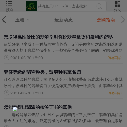
频道
分类
玉雕
最新动态
选购指南
想取得高性价比的翡翠？对你说翡翠拿货和盈利的密秘
翡翠好像已变成了一种新的潮流趋势，无论是顾客针对翡翠的选购還
是有些人想干翡翠的做生意，一些物品全是必须了解的。如果你是想
要开个翡翠店面得话，也是必须知道，今日就给大伙说些有关翡翠领
2021-06-30 18:00
阅读详情》
域的一些密秘。针对
奢侈等级的翡翠种类，玻璃种实至名归
什么叫玻璃种的翡翠，有很多人分不清楚哪些而为玻璃种什么叫翡翠
冰种，玻璃种的翡翠说白了便是像夹层玻璃一样清亮，而翡翠冰种其
清晰度就沒有玻璃种那么好啦。玻璃种的翡翠材质十分的纯粹，细
2021-06-30 18:00
阅读详情》
致，沒有残渣，敲打翡
怎能看得出翡翠的检验证书的真伪
选购翡翠装饰品，针对不认识翡翠的平常人来讲，翡翠的真伪是
最令人关注的难题。评定翡翠的方式有很多种多样，最普遍的是翡翠
检验证书或是是技术专业的翡翠工作人员，翡翠的技术专业工作人员