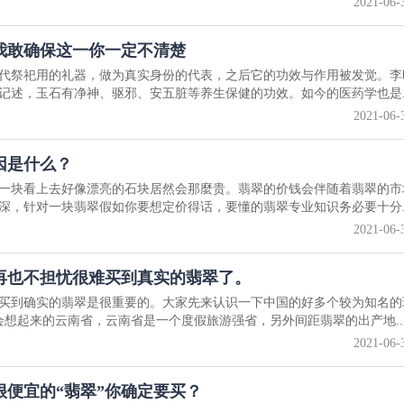
2021-06-
我敢确保这一你一定不清楚
代祭祀用的礼器，做为真实身份的代表，之后它的功效与作用被发觉。李
记述，玉石有净神、驱邪、安五脏等养生保健的功效。如今的医药学也是..
2021-06-
因是什么？
一块看上去好像漂亮的石块居然会那麼贵。翡翠的价钱会伴随着翡翠的市
深，针对一块翡翠假如你要想定价得话，要懂的翡翠专业知识务必要十分..
2021-06-
再也不担忧很难买到真实的翡翠了。
买到确实的翡翠是很重要的。大家先来认识一下中国的好多个较为知名的
想起来的云南省，云南省是一个度假旅游强省，另外间距翡翠的出产地..
2021-06-
便宜的“翡翠”你确定要买？