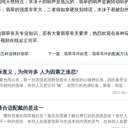
的纯天然特点；水沫子的响声是低沉的，翡翠的响声是婉转动听
多；翡翠的强度非常大，二者假如拿硬块划得话，水沫子易被刮
的翡翠有关专业知识，若有大量翡翠有关要求，热烈欢迎在各种
您视頻在线
鉴定翡翠
。
你怎样选择好翡翠
下一篇：翡翠耳环好贵，翡翠耳环的配戴方法
意义，为何许多 人为因素之迷恋?
紫色而出名，那一丝若隐若现释放着令人痴迷的心驰神往感，因此备受众
独特的翡翠，有些人又把它叫“椿”，依照它的色调红春，紫春，和蓝...
2021-06-
最合适配戴的是这一
。哪样质量的翡翠最好是？最先你需要了解分辨它好的原因是啥？有些人
不一样的形状，有些人则喜爱翡翠与生俱来就内置的灵气，也有的人喜爱..