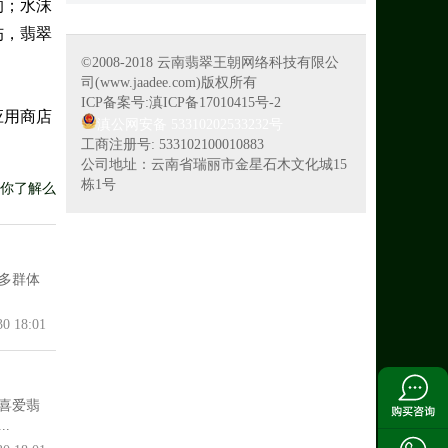
的；水沫
伤，翡翠
©2008-2018 云南翡翠王朝网络科技有限公
司(www.jaadee.com)版权所有
ICP备案号:滇ICP备17010415号-2
应用商店
滇公网安备 53310202533232号
工商注册号: 533102100010883
公司地址：云南省瑞丽市金星石木文化城15
栋1号
你了解么
多群体
30 18:01
喜爱翡
.