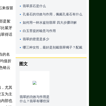
翡翠原石是什么
石来假冒
孔雀石的功效与作用，佩戴孔雀石有什么
部是絮
好处
如何用一杯水鉴别翡翠 四大步骤详解
翠比紫牙
白玉菩提的喻意与作用
翡翠得话
翡翠的密度是多少
哪三种女性，最好是别戴翡翠镯子？配戴
当的名
翡翠镯子也有这种注重？
的均值折
图文
绿色铬云
似，尤其
硬玉为主
翡翠的功效与作用是
的內部也
什么？翡翠有哪些深
层含义