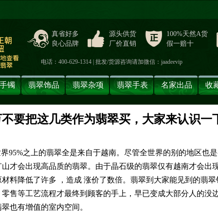
真省好多
源头供货
100%天然A货
良心品牌
厂价直销
假一赔十
电话：400-629-1314 | 批发/货源咨询请加微信：jaadeevip
手镯
翡翠饰品
翡翠杂项
翡翠手表
名家出品
收
万不要把这几类作为翡翠买，大家来认识一
】
世界95%之上的翡翠全是来自于越南。尽管全世界的别的地区也
矿山才会出现高品质的翡翠。由于晶石级的翡翠仅有越南才会出
材料降低了许多 ，造成 涨价了数倍。翡翠到大家能见到的翡翠
、零售等工艺流程才最终到顾客的手上，早已变成大部分人的没
翡翠也有增值的室内空间。