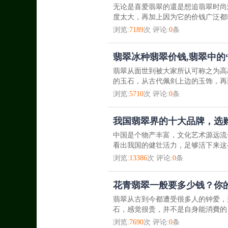
无论是喜爱翡翠的還是想追翡翠时尚
度太大，再加上因为它的价钱广泛都较
浏览:
7189
次 评论:
0
条
翡翠冰种翡翠价钱,翡翠中的“1
翡翠从面世到被大家所认可称之为高
的玉石，从古代佩剑上边的玉饰，再
浏览:
5710
次 评论:
0
条
我国翡翠界的十大品牌，选
中国是个物产丰富，文化艺术源远流
看出我国的健壮活力，足够活下来这
浏览:
13386
次 评论:
0
条
花青翡翠一般要多少钱？你
翡翠从古到今都遭受很多人的钟爱，
石，感觉很贵，并不是自身能消費的
浏览:
7690
次 评论:
0
条