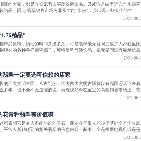
潮流的大家，都是会惦记着去买翡翠装饰品。又或许是由于近几年来翡翠
为高，因此 翡翠销售市场有非常大的“水份”，会出现一些欠佳的生...
2021-06-
.76精品”
档饰品原料，历经的時间并没多久，可是翡翠毫无疑问变成了大家心里比
到现在的各种各样翡翠镯子，项链吊坠等装饰品，毫无疑问没有显示信息..
2021-06-
购翡翠一定要选可信赖的店家
长的四大文明古国，从古到今，四大四大文明古国就仅有我国还活下来着
么多年，也不会不无道理的说。而现现如今在至宝的高档销售市场上，翡..
2021-06-
的花青种翡翠有价值嘛
这都表明它是令人不能小瞧的玉石。翡翠在平常人的眼里基础全是十分高
，平常人所触碰到的相关翡翠的信息内容，基本上全是根据电视机或是是..
2021-06-