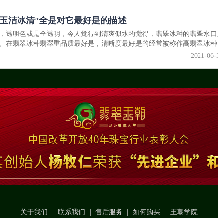
玉洁冰清”全是对它最好是的描述
，透明色或是全透明，令人觉得到清爽似水的觉得，翡翠冰种的翡翠水口
。在翡翠冰种翡翠重品质最好是，清晰度最好是的经常被称作高翡翠冰种..
2021-06-
关于我们
|
联系我们
|
售后服务
|
如何购买
|
王朝学院