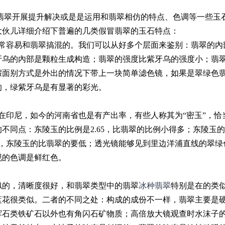
对翡翠开展提升解决或是是运用和翡翠相仿的特点、色调等一些玉
大伙儿详细介绍下普遍的几类假冒翡翠的玉石特点：
非常容易和翡翠搞混的。我们可以从好多个层面来鉴别：翡翠的內
牙乌的內部是颗粒生成构造；翡翠的强度比紫牙乌的强度小；翡
假面别方式是外出的情况下带上一块简单滤色镜，如果是翠绿色
的，绿紫牙乌是有显著的彩光。
在印尼，如今的河南省也是有产出率，有些人称其为“密玉”，恰
不同点：东陵玉的比例是2.65，比翡翠的比例小得多；东陵玉
.66，东陵玉的比翡翠的要低；透光镜能够见到里边洋浦直线的翠
现的色调是鲜红色。
似的，清晰度很好，和翡翠类型中的翡翠
冰种翡翠
特别是在的类
蓝花很类似。二者的不同之处：构成的成份不一样，翡翠主要是
辉石类铁矿石以外也有角闪石矿物质；高倍放大镜观查时水沫子