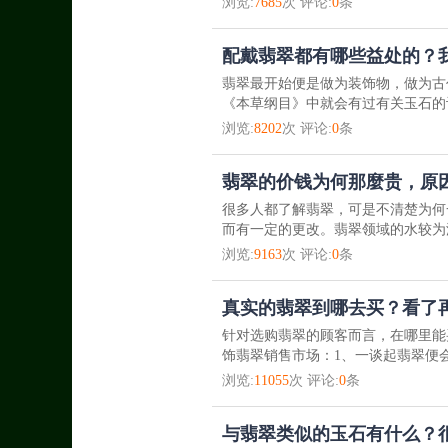
浏览:
7685
次 评论:
0
条
配戴翡翠都有哪些益处的？
翡翠最开始便是做为装饰物，做为古
《本草纲目》中就会有过有关玉石的
浏览:
8202
次 评论:
0
条
翡翠的价钱为何那麼贵，原
很多人都了解翡翠，可是不清楚为何
而有一定的更改。翡翠领域的水较为
浏览:
9163
次 评论:
0
条
真实的翡翠到哪去买？看了
针对选购翡翠的顾客而言，在哪里能
饰翡翠销售市场：1、一谈起翡翠便会
浏览:
11055
次 评论:
0
条
与翡翠类似的玉石有什么？很