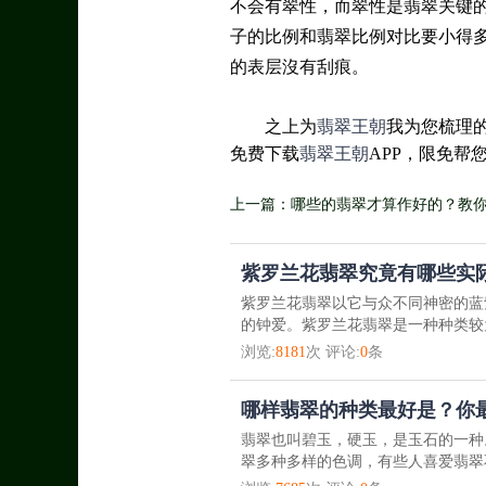
不会有翠性，而翠性是翡翠关键
子的比例和翡翠比例对比要小得
的表层沒有刮痕。
之上为
翡翠王朝
我为您梳理
免费下载
翡翠王朝
APP，限免帮
上一篇：哪些的翡翠才算作好的？教
紫罗兰花翡翠究竟有哪些实际
紫罗兰花翡翠以它与众不同神密的蓝
的钟爱。紫罗兰花翡翠是一种种类较为
浏览:
8181
次 评论:
0
条
哪样翡翠的种类最好是？你
翡翠也叫碧玉，硬玉，是玉石的一种
翠多种多样的色调，有些人喜爱翡翠