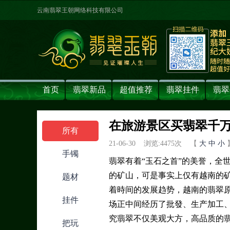
云南翡翠王朝网络科技有限公司
首页
翡翠新品
超值推荐
翡翠挂件
翡翠
在旅游景区买翡翠千
所有
21-06-30 浏览:
4475
次 【
大
中
小
手镯
翡翠有着“玉石之首”的美誉，全
的矿山，可是事实上仅有越南的
题材
着時间的发展趋势，越南的翡翠原
挂件
场正中间经历了批發、生产加工
究翡翠不仅美观大方，高品质的
把玩