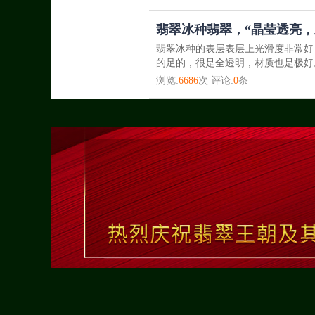
翡翠冰种翡翠，“晶莹透亮，
翡翠冰种的表层表层上光滑度非常好
的足的，很是全透明，材质也是极好
浏览:
6686
次 评论:
0
条