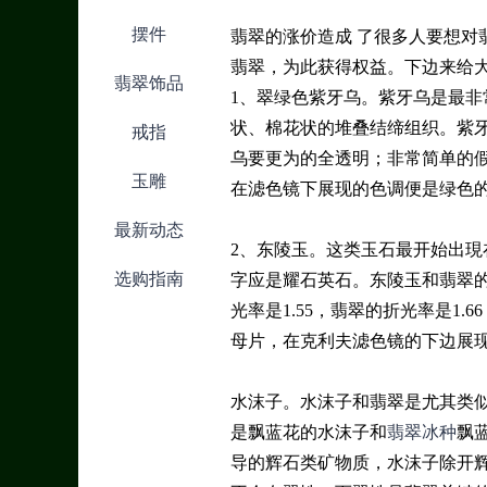
摆件
翡翠的涨价造成 了很多人要想
翡翠，为此获得权益。下边来给
翡翠饰品
1、翠绿色紫牙乌。紫牙乌是最
状、棉花状的堆叠结缔组织。紫
戒指
乌要更为的全透明；非常简单的
玉雕
在滤色镜下展现的色调便是绿色
最新动态
2、东陵玉。这类玉石最开始出現
选购指南
字应是耀石英石。东陵玉和翡翠的
光率是1.55，翡翠的折光率是1
母片，在克利夫滤色镜的下边展
水沫子。水沫子和翡翠是尤其类
是飘蓝花的水沫子和
翡翠冰种
飘
导的辉石类矿物质，水沫子除开