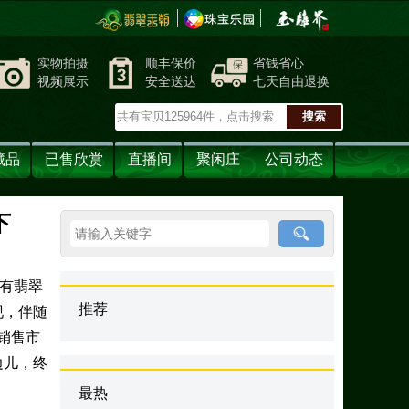
实物拍摄
顺丰保价
省钱省心
视频展示
安全送达
七天自由退换
藏品
已售欣赏
直播间
聚闲庄
公司动态
下
是有翡翠
推荐
现，伴随
销售市
边儿，终
最热