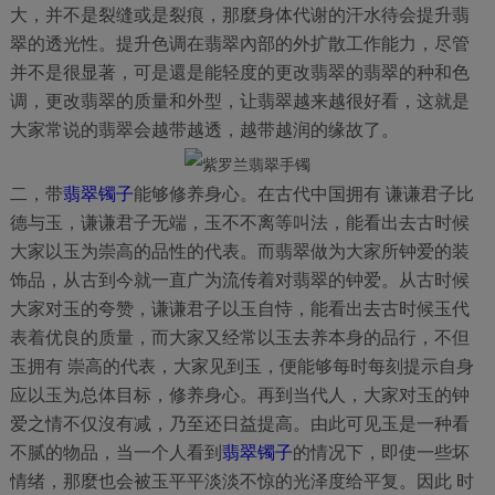
大，并不是裂缝或是裂痕，那麼身体代谢的汗水待会提升翡
翠的透光性。提升色调在翡翠內部的外扩散工作能力，尽管
并不是很显著，可是還是能轻度的更改翡翠的翡翠的种和色
调，更改翡翠的质量和外型，让翡翠越来越很好看，这就是
大家常说的翡翠会越带越透，越带越润的缘故了。
二，带
翡翠镯子
能够修养身心。在古代中国拥有 谦谦君子比
德与玉，谦谦君子无端，玉不不离等叫法，能看出去古时候
大家以玉为崇高的品性的代表。而翡翠做为大家所钟爱的装
饰品，从古到今就一直广为流传着对翡翠的钟爱。从古时候
大家对玉的夸赞，谦谦君子以玉自恃，能看出去古时候玉代
表着优良的质量，而大家又经常以玉去养本身的品行，不但
玉拥有 崇高的代表，大家见到玉，便能够每时每刻提示自身
应以玉为总体目标，修养身心。再到当代人，大家对玉的钟
爱之情不仅沒有减，乃至还日益提高。由此可见玉是一种看
不腻的物品，当一个人看到
翡翠镯子
的情况下，即使一些坏
情绪，那麼也会被玉平平淡淡不惊的光泽度给平复。因此 时