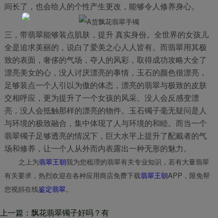
间长了，也会给人的个性产生更改，能够令人修养身心。
三，带翡翠能够装点肌肤，提升 真实身份。全世界的女孩儿
全是追求美丽的，说白了爱美之心人人皆有。而翡翠用其极
致的表面，奢侈的气场，夺人的风彩，取得成功攻略大全了
漂亮美女的心，没人讨厌漂亮的事情，玉石的颜色很漂亮，
足够装点一个人引以为傲的体态，漂亮的翡翠与极致的皮肤
交相呼应，更为提升了一个女孩的风采。没人会反感变漂
亮，没人会抵触那样的漂亮的物件。玉石镯子毫无疑问是人
与环境的极致融合，集中体现了人与环境的和睦。而当一个
翡翠镯子足够透亮的情况下，巨大水平上提升了配戴者的气
场和修养，让一个人从外而内表露出一种无形的魅力。
之上为
翡翠王朝
我为您梳理的翡翠有关专业知识，若有大量翡翠
有关要求，热烈欢迎在各种应用商店免费下载
翡翠王朝
APP，限免帮
您视頻在线
鉴定翡翠
。
上一篇：飘花翡翠镯子好吗？有