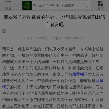
频道
分类
翡翠镯子对配戴者的益处，这些翡翠配戴者们就暗
自窃喜吧
阅读：4522次
发布：2021-06-30
翡翠是一种当然产生的，消化吸收天地精华，夺乾坤之成就
的奇物。一块好的翡翠能够给人产生不一样的感受，好的翡
翠能够反映出一个人的涵养，一块好的翡翠能提升人的气
场，让一个人的气场从外而内释放出一种奢侈的觉得。它是
翡翠带来人的气场上的转变，那麼，配戴
翡翠镯子
对人又有
哪些好处呢呢？一，带翡翠的一个益处便是，能够改进
翡翠
镯子
的材质。由于人感受代谢汗水植物油脂等分必物，而这
种分必物会渐渐地渗入翡翠的肉质地中，能够具有添充其內
部肉质地间的细微空隙或是活性其內部石绵的功效，让翡翠
看上去更为透亮，有光泽度等。要是其內部空隙并不是非常