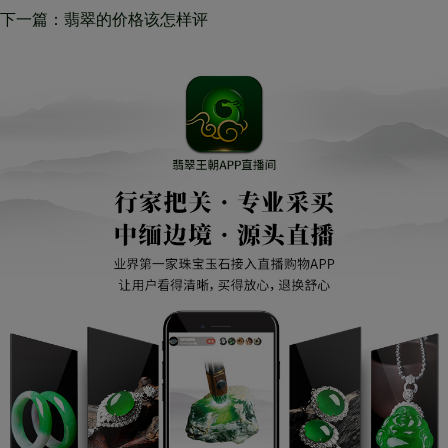
关飘花翡翠的那些事儿
下一篇：翡翠的价格该怎样评
定，那样的翡翠镯子才算是好的