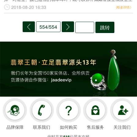
的不足，还可以增加佩戴者的时尚感。女人，一定要有一对适合自己
2018-08-20 16:33
阅读详情》
的耳环。那我们在选购
554/554
跳转
品牌保障
联系我们
如何购买
售后服务
关注我们
此时共有
位翠友在线
616