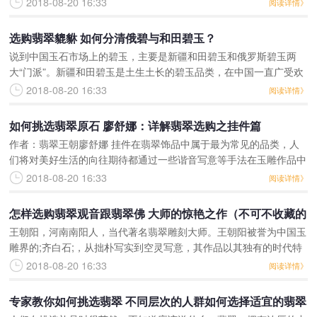
2018-08-20 16:33
阅读详情》
翠，最后两种却很多人都不
选购翡翠貔貅 如何分清俄碧与和田碧玉？
说到中国玉石市场上的碧玉，主要是新疆和田碧玉和俄罗斯碧玉两
大“门派”。新疆和田碧玉是土生土长的碧玉品类，在中国一直广受欢
迎，特别是到了清朝乾隆中期成为宫廷玉器的重要材料，此后一直备
2018-08-20 16:33
阅读详情》
受欢迎。俄罗斯老坑料
如何挑选翡翠原石 廖舒娜：详解翡翠选购之挂件篇
作者：翡翠王朝廖舒娜 挂件在翡翠饰品中属于最为常见的品类，人
们将对美好生活的向往期待都通过一些谐音写意等手法在玉雕作品中
表现出来，雕刻手法和题材表达都千变万化，导致很多消费者在挑选
2018-08-20 16:33
阅读详情》
挂件时觉得毫无头绪，
怎样选购翡翠观音跟翡翠佛 大师的惊艳之作（不可不收藏的
王朝阳，河南南阳人，当代著名翡翠雕刻大师。王朝阳被誉为中国玉
稀世珍品）
雕界的;齐白石;，从拙朴写实到空灵写意，其作品以其独有的时代特
色，深受翡翠玉雕界推崇，是当代玉雕界公认的卓越人物，名符其实
2018-08-20 16:33
阅读详情》
的顶级玉雕大师。
专家教你如何挑选翡翠 不同层次的人群如何选择适宜的翡翠