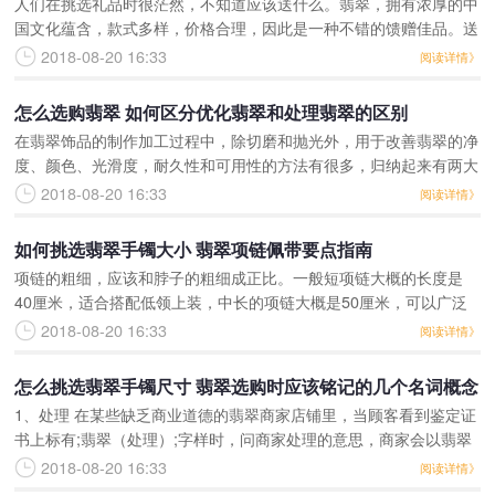
人们在挑选礼品时很茫然，不知道应该送什么。翡翠，拥有浓厚的中
礼品
国文化蕴含，款式多样，价格合理，因此是一种不错的馈赠佳品。送
给小孩：可以选择价位在 5000 元以下的翡翠饰品。选择的品种有平
2018-08-20 16:33
阅读详情》
安扣、生肖、福
怎么选购翡翠 如何区分优化翡翠和处理翡翠的区别
在翡翠饰品的制作加工过程中，除切磨和抛光外，用于改善翡翠的净
度、颜色、光滑度，耐久性和可用性的方法有很多，归纳起来有两大
类;;翡翠的优化和处理。翡翠优化是指传统的，被人们广泛接受和认
2018-08-20 16:33
阅读详情》
可的，使翡翠潜在
如何挑选翡翠手镯大小 翡翠项链佩带要点指南
项链的粗细，应该和脖子的粗细成正比。一般短项链大概的长度是
40厘米，适合搭配低领上装，中长的项链大概是50厘米，可以广泛
使用。60厘米的项链适合女士使用在社交场合。选择链坠时要力求
2018-08-20 16:33
阅读详情》
和项链在整体上协调一
怎么挑选翡翠手镯尺寸 翡翠选购时应该铭记的几个名词概念
1、处理 在某些缺乏商业道德的翡翠商家店铺里，当顾客看到鉴定证
书上标有;翡翠（处理）;字样时，问商家处理的意思，商家会以翡翠
在做成可以佩戴的翡翠饰品的过程中，经过切割、打磨、抛光、镶嵌
2018-08-20 16:33
阅读详情》
等的处理方法来