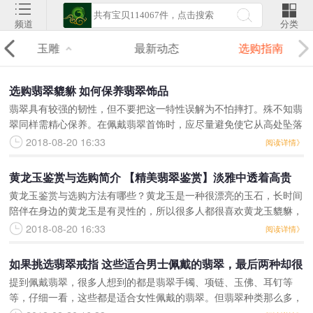
频道
分类
玉雕
最新动态
选购指南
选购翡翠貔貅 如何保养翡翠饰品
翡翠具有较强的韧性，但不要把这一特性误解为不怕摔打。殊不知翡
翠同样需精心保养。在佩戴翡翠首饰时，应尽量避免使它从高处坠落
或撞击硬物，尤其是有少量裂纹的翡翠首饰。否则很容易破裂或损
2018-08-20 16:33
阅读详情》
伤。 翡翠首饰是高雅圣
黄龙玉鉴赏与选购简介 【精美翡翠鉴赏】淡雅中透着高贵
黄龙玉鉴赏与选购方法有哪些？黄龙玉是一种很漂亮的玉石，长时间
陪伴在身边的黄龙玉是有灵性的，所以很多人都很喜欢黄龙玉貔貅，
下面小编教你几分钟鉴定黄龙玉？黄龙玉鉴赏与选购——1.颜色。黄
2018-08-20 16:33
阅读详情》
龙玉的颜色很重要，
如果挑选翡翠戒指 这些适合男士佩戴的翡翠，最后两种却很
提到佩戴翡翠，很多人想到的都是翡翠手镯、项链、玉佛、耳钉等
多人都不知道！
等，仔细一看，这些都是适合女性佩戴的翡翠。但翡翠种类那么多，
哪些又是适合男士佩戴的？今天就一起来看看那些适合男士佩戴翡