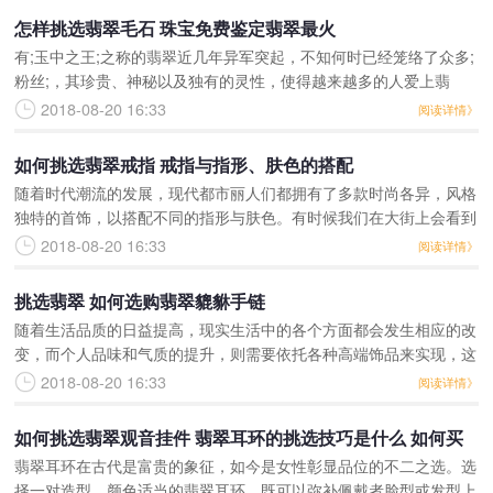
怎样挑选翡翠毛石 珠宝免费鉴定翡翠最火
有;玉中之王;之称的翡翠近几年异军突起，不知何时已经笼络了众多;
粉丝;，其珍贵、神秘以及独有的灵性，使得越来越多的人爱上翡
翠。这不，本报联合河南省金银珠宝饰品质量监督检验站举办的免费
2018-08-20 16:33
阅读详情》
珠宝鉴定活动，每
如何挑选翡翠戒指 戒指与指形、肤色的搭配
随着时代潮流的发展，现代都市丽人们都拥有了多款时尚各异，风格
独特的首饰，以搭配不同的指形与肤色。有时候我们在大街上会看到
很多人同时配带很多的首饰，吸引了无数人的目光，而有的人的配戴
2018-08-20 16:33
阅读详情》
却实在是不敢叫人认同
挑选翡翠 如何选购翡翠貔貅手链
随着生活品质的日益提高，现实生活中的各个方面都会发生相应的改
变，而个人品味和气质的提升，则需要依托各种高端饰品来实现，这
也就为翡翠饰品提供了极佳的发展机遇，特别是在翡翠貔貅手链的佩
2018-08-20 16:33
阅读详情》
戴效果全面改善以后，
如何挑选翡翠观音挂件 翡翠耳环的挑选技巧是什么 如何买
翡翠耳环在古代是富贵的象征，如今是女性彰显品位的不二之选。选
到适合自己的翡翠耳环
择一对造型、颜色适当的翡翠耳环，既可以弥补佩戴者脸型或发型上