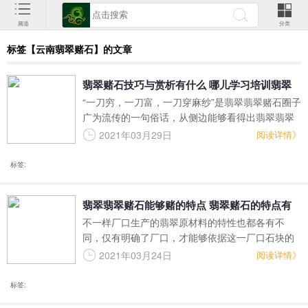
频道
分类
标签【云南翡翠赌石】的文章
翡翠赌石技巧与赏析有什么 哪儿学习培训翡翠
“一刀穷，一刀富，一刀穿麻纱”是翡翠翡翠赌石圈子
赌石技巧与赏析
广为流传的一句俗话，从侧边能够看得出翡翠翡翠
赌石在其中的额度波动，有些人廉价买进一开立即
2021年03月29日
阅读详情》
发大财，有的侵家荡产，却只开出一块废弃物，这
在其中有过多的要素和影响。更是由于其可变性，
标签:
因此 许多 专业人士就科学研究出了很多翡翠翡翠赌
石的方法与赏析。
翡翠翡翠赌石能够赌的特点 翡翠赌石的特点有
不一样厂口生产的翡翠原材料的特性也都各有不
什么
同，仅有明确了厂口，才能够依据这一厂口石块的
特点来分辨这方面翡翠赌石的赌性。
2021年03月24日
阅读详情》
标签: