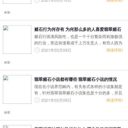
2021年03月10日
以做到自身理想化的总体目标，那样就能赚取自身
要想的新娘子，也因而很多人运用自身仅有的财
标签:
产，刚开始迈向了翡翠赌石的路面，翡翠翡翠赌石
的确是一件十分爆利的事儿，如今翡翠王朝就为大
赌石行为何存有 为何那么多的人喜爱翡翠赌石
伙儿详细介绍翡翠翡翠赌石的相关内容。
赌石行填满风险性，也是一个十分繁杂而刺激极强
的行业，里边弥漫着成千上万生意人，有些人因为
它一夜暴富，而有些人则很有可能负债累累。即使
2021年03月09日
阅读详情》
如此，仍有愈来愈多的人对其很感兴趣并参加在其
中。那麼，赌石行为何存有？大家为何这般热衷它
标签:
呢？下边翡翠王朝给大伙儿开展讲解吧！
翡翠赌石小说都有哪些 翡翠赌石小说的情况
现在在小说界范畴内，有关各式各样的小说集都是
有，针对翡翠翡翠赌石小说集也是十分的多，并且
如今很多有关这类种类的小说集都重拍变成了电视
2021年03月09日
阅读详情》
连续剧或影片，在其中较为有名的便是由张艺兴出
演的《黄金瞳》，这一部电视连续剧针对小说集能
标签:
够说成当场重现。而翡翠翡翠赌石的小说集都是有
实际的什么，翡翠王朝为您开展详尽的详细介绍。