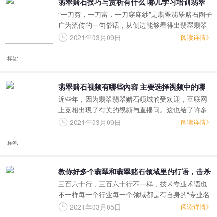
翡翠赌石技巧与赏析有什么 哪儿学习培训翡翠
“一刀穷，一刀富，一刀穿麻纱”是翡翠翡翠赌石圈子
赌石技巧与赏析
广为流传的一句俗话，从侧边能够看得出翡翠翡翠
赌石在其中的额度波动，有些人廉价买进一开立即
2021年03月09日
阅读详情》
发大财，有的侵家荡产，却只开出一块废弃物，这
在其中有过多的要素和影响。更是由于其可变性，
标签:
因此 许多 专业人士就科学研究出了很多翡翠翡翠赌
石的方法与赏析。
翡翠赌石视频有哪些內容 主要选择视频中的哪
近些年，因为翡翠翡翠赌石领域的受欢迎，互联网
一部分收看
上竞相出現了有关的视頻与直播间。这也给了许多
刚新手入门的新手许多 协助，让新大家更为形象化
2021年03月09日
阅读详情》
的掌握到翡翠翡翠赌石领域的很多內容，不会在翡
翠赌石产业链上摸瞎。那麼许多 不了解翡翠翡翠赌
标签:
石的小伙伴们便会好奇心，翡翠赌石视频叙述的是
啥，该从翡翠赌石视频初中到哪些？
教你好多个翡翠和翡翠赌石领域里的行语，击杀
三百六十行，三百六十行不一样，技术专业术语也
权威专家！
不一样每一个行业每一个领域都是有自身的“专业名
词”，说白了专业术语是指行语，仅有说白了的“自家
2021年03月05日
阅读详情》
人”才可以听得懂。在翡翠圈里内，行家闲谈时随口