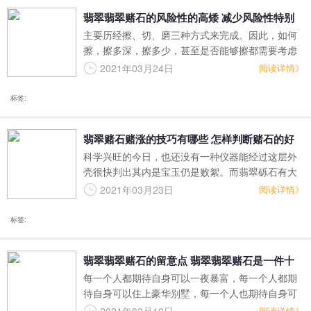
翡翠翡翠赌石的风险性的高矮 减少风险性特别
主要历经擦、切、磨三种方式来完成。因此，如何
注意什么
擦，擦多深，擦多少，甚至是否能够擦都需要考虑
到 清晰。切石也是一样，可以一刀切富，也可以一
2021年03月24日
阅读详情》
刀切穷，行语有“擦涨算不上涨，切涨才算涨。”可否
切，如何切，都需要凭你的历经和运势。磨是为了
标签:
更好地看清內部的色 和水，磨的优劣也是十分独特
的。
翡翠赌石赌涨的技巧有哪些 怎样判断赌石的好
科学兴旺的今日，也还没有一种仪器能经过这层外
坏
壳很快判出其内是宝玉仍是败絮。而翡翠砾石有大
有小，几十、几百公斤至几吨的比较常见，大的有
2021年03月23日
阅读详情》
几千吨，乃至几万吨的，小的如拇指巨细
标签:
翡翠翡翠赌石的留意点 翡翠翡翠赌石是一件十
每一个人都期待自身可以一夜暴富，每一个人都期
分爆利的事
待自身可以住上豪华别墅，每一个人也期待自身可
以家财万贯，可以有着成千上万的财产，那样就可
阅读详情》