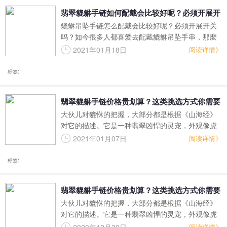
翡翠貔貅手链如何配戴会比较好呢？必须开展开
貔貅吊坠手链怎么配戴会比较好呢？必须开展开关
关吗？
吗？如今很多人都喜爱去配戴貔貅吊坠手串，那麼
貔貅吊坠手串究竟有哪些好处呢呢？貔貅手链实际
2021年01月18日
阅读详情》
上最关键的主要用途便是收敛性財富，那麼貔貅手
链配戴以前是否必须开关呢？下边翡翠王朝我就给
标签:
大伙儿概括一下吧。
翡翠貔貅手链价格贵划算？这类挑选方式你需要
大伙儿对貔恘的把握，大部分都是根据《山海经》
把握！
对它的描述。它是一种翡翠凶悍的灵宠，外观像虎
豹，可以吞食全球的任何东西，但没有肛门无需新
2021年01月07日
阅读详情》
陈代谢。因此，很多人都感觉，它是财运的代表
着，有拱财的寓意。那么，翡翠貔恘佛珠价格贵划
标签:
算？
翡翠貔貅手链价格贵划算？这类挑选方式你需要
大伙儿对貔恘的把握，大部分都是根据《山海经》
把握！
对它的描述。它是一种翡翠凶悍的灵宠，外观像虎
豹，可以吞食全球的任何东西，但没有肛门无需新
阅读详情》