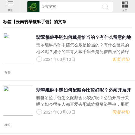
频道
分类
标签【云南翡翠貔貅手链】的文章
翡翠貔貅手链如何戴是恰当的？有什么留意的地
翡翠貔貅吊坠手链怎么戴是恰当的？有什么留意的
区呢？
地区呢？如今的年青人戴手串全是凭借自身的爱好
来的，可是像翡翠貔貅吊坠手串这类独特点的装饰
2021年03月10日
阅读详情》
品就必须大家留意一下它的一些配戴方法，也有一
些有关翡翠貔貅吊坠手串的配戴常见问题，了解了
标签:
这种就可以更强的给大伙儿产生祝愿，下边翡翠王
朝我就对于这两个方面给大伙儿讲下吧。
翡翠貔貅手链如何配戴会比较好呢？必须开展开
貔貅吊坠手链怎么配戴会比较好呢？必须开展开关
关吗？
吗？如今很多人都喜爱去配戴貔貅吊坠手串，那麼
貔貅吊坠手串究竟有哪些好处呢呢？貔貅手链实际
2021年03月09日
阅读详情》
上最关键的主要用途便是收敛性財富，那麼貔貅手
链配戴以前是否必须开关呢？下边翡翠王朝我就给
标签:
大伙儿概括一下吧