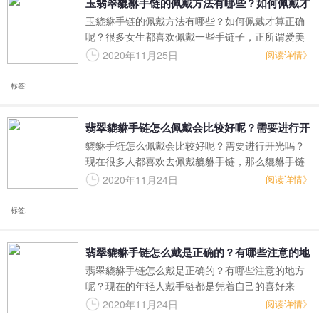
玉翡翠貔貅手链的佩戴方法有哪些？如何佩戴才
玉貔貅手链的佩戴方法有哪些？如何佩戴才算正确
算正确呢
呢？很多女生都喜欢佩戴一些手链子，正所谓爱美
之心人皆有之嘛，特别是现在的女孩子特别喜欢打
2020年11月25日
阅读详情》
扮自己，那么像玉貔貅手链这种饰品该怎么佩戴会
比较好呢？有没有什么正确的佩戴方式呢？翡翠王
标签:
朝小编将在下文中告诉你答案。
翡翠貔貅手链怎么佩戴会比较好呢？需要进行开
貔貅手链怎么佩戴会比较好呢？需要进行开光吗？
光吗？
现在很多人都喜欢去佩戴貔貅手链，那么貔貅手链
到底有什么好处呢？貔貅手链其实最主要的用途就
2020年11月24日
阅读详情》
是收敛财富，那么貔貅手链佩戴之前是不是需要开
光呢？下面翡翠王朝小编就给大家说说吧。
标签:
翡翠貔貅手链怎么戴是正确的？有哪些注意的地
翡翠貔貅手链怎么戴是正确的？有哪些注意的地方
方呢？
呢？现在的年轻人戴手链都是凭着自己的喜好来
的，但是像翡翠貔貅手链这种特殊点的饰品就需要
2020年11月24日
阅读详情》
我们注意一下它的一些佩戴方式，还有一些关于翡