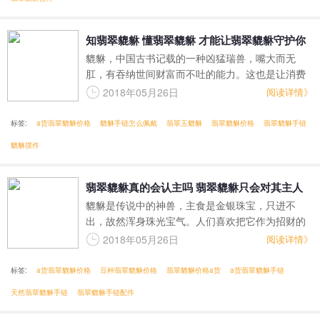
知翡翠貔貅 懂翡翠貔貅 才能让翡翠貔貅守护你
貔貅，中国古书记载的一种凶猛瑞兽，嘴大而无
的财富
肛，有吞纳世间财富而不吐的能力。这也是让消费
者最喜爱翡翠貔貅饰品的原因。然而你只有知翡翠
2018年05月26日
阅读详情》
貔貅，懂翡翠貔貅，才能让翡翠貔貅守护你的财
富。
标签:
a货翡翠貔貅价格
貔貅手链怎么佩戴
翡翠玉貔貅
翡翠貔貅价格
翡翠貔貅手链
貔貅摆件
翡翠貔貅真的会认主吗 翡翠貔貅只会对其主人
貔貅是传说中的神兽，主食是金银珠宝，只进不
招财进宝吗
出，故然浑身珠光宝气。人们喜欢把它作为招财的
祥物，常把它带在身上或放在家里，但很多貔貅的
2018年05月26日
阅读详情》
爱好者，在购买翡翠貔貅时，都会有这样的疑问，
翡翠貔貅真的会认主吗？翡翠貔貅只会对其主人招
标签:
a货翡翠貔貅价格
豆种翡翠貔貅价格
翡翠貔貅价格a货
a货翡翠貔貅手链
财进宝吗？
天然翡翠貔貅手链
翡翠貔貅手链配件