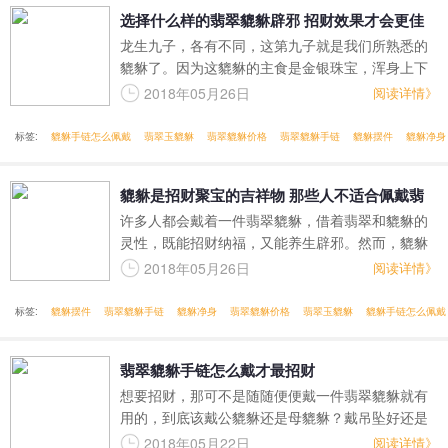
选择什么样的翡翠貔貅辟邪 招财效果才会更佳
龙生九子，各有不同，这第九子就是我们所熟悉的
貔貅了。因为这貔貅的主食是金银珠宝，浑身上下
珠光宝气，又只吃不泄，所以被人们当做招财聚宝
2018年05月26日
阅读详情》
的吉祥物。因为貔貅是招财进宝的瑞兽，所以我们
在选择什么样的翡翠貔貅辟邪和招财效果才会更佳
标签:
貔貅手链怎么佩戴
翡翠玉貔貅
翡翠貔貅价格
翡翠貔貅手链
貔貅摆件
貔貅净身
时，往往是很注重的。
貔貅是招财聚宝的吉祥物 那些人不适合佩戴翡
许多人都会戴着一件翡翠貔貅，借着翡翠和貔貅的
翠貔貅
灵性，既能招财纳福，又能养生辟邪。然而，貔貅
虽是招财进宝的吉祥物，但是也不是所有人都适合
2018年05月26日
阅读详情》
佩戴翡翠貔貅的，尤其是开过光的翡翠貔貅。
标签:
貔貅摆件
翡翠貔貅手链
貔貅净身
翡翠貔貅价格
翡翠玉貔貅
貔貅手链怎么佩戴
翡翠貔貅手链怎么戴才最招财
想要招财，那可不是随随便便戴一件翡翠貔貅就有
用的，到底该戴公貔貅还是母貔貅？戴吊坠好还是
手串好？戴哪只手？这些都大有讲究。
2018年05月22日
阅读详情》