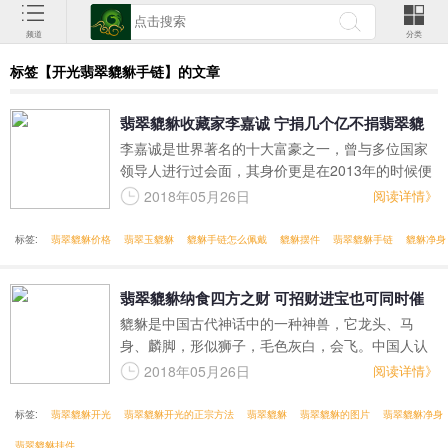
频道
分类
标签【开光翡翠貔貅手链】的文章
翡翠貔貅收藏家李嘉诚 宁捐几个亿不捐翡翠貔
李嘉诚是世界著名的十大富豪之一，曾与多位国家
貅
领导人进行过会面，其身价更是在2013年的时候便
有300亿美元之多，拥有举世显赫的成就更是不可计
2018年05月26日
阅读详情》
数。但是很少人知道，他也是翡翠貔貅的收藏家。
标签:
翡翠貔貅价格
翡翠玉貔貅
貔貅手链怎么佩戴
貔貅摆件
翡翠貔貅手链
貔貅净身
翡翠貔貅纳食四方之财 可招财进宝也可同时催
貔貅是中国古代神话中的一种神兽，它龙头、马
官运
身、麟脚，形似狮子，毛色灰白，会飞。中国人认
为貔貅是转祸为祥的吉瑞之兽，从古至今，上至帝
2018年05月26日
阅读详情》
王下至百姓都极度注重收藏和佩戴它，人们相信佩
戴翡翠貔貅带来好运。然而翡翠貔貅纳食四方之
标签:
翡翠貔貅开光
翡翠貔貅开光的正宗方法
翡翠貔貅
翡翠貔貅的图片
翡翠貔貅净身
财，不仅可招财进宝也可同时催官运。
翡翠貔貅挂件