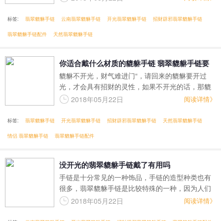
标签:
翡翠貔貅手链
云南翡翠貔貅手链
开光翡翠貔貅手链
招财辟邪翡翠貔貅手链
翡翠貔貅手链配件
天然翡翠貔貅手链
你适合戴什么材质的貔貅手链 翡翠貔貅手链要
貔貅不开光，财气难进门“，请回来的貔貅要开过
如何开光
光，才会具有招财的灵性，如果不开光的话，那貔
貅很大概率只是一个简单的饰品，很难发挥它应有
2018年05月22日
阅读详情》
的招财功效。那么应当如何正确的开光呢？
标签:
翡翠貔貅手链
开光翡翠貔貅手链
招财辟邪翡翠貔貅手链
天然翡翠貔貅手链
情侣 翡翠貔貅手链
翡翠貔貅手链配件
没开光的翡翠貔貅手链戴了有用吗
手链是十分常见的一种饰品，手链的造型种类也有
很多，翡翠貔貅手链是比较特殊的一种，因为人们
佩戴翡翠貔貅手链不单单是为了美观好看而已，更
2018年05月22日
阅读详情》
多的是希望获得貔貅的护佑，让我们可以生活事业
顺顺利利，说到貔貅就会提到开光的问题，那么没