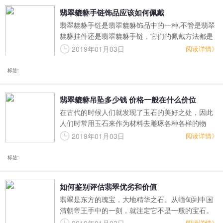
此来寓意招财纳福。
翡翠貔貅手链饰品应该如何佩戴
翡翠貔貅手链是翡翠貔貅饰品中的一种,不管是翡翠
貔貅挂件还是翡翠貔貅手链，它们的佩戴方法都是
很讲究的，翡翠貔貅手链佩戴在不同部位所带来的
2019年01月03日
阅读详情》
效果是不一样的，如果翡翠貔貅手链佩戴方法不正
确，很可能会带来不好的影响。
标签:
翡翠貔貅吊坠多少钱 价格一般在什么价位
在古代的时候人们就发现了玉石的美好之处，因此
人们时常用玉石来作为材料去雕琢各种各样的物
件，其中最常见的就是一些佩戴在我们身上的各种
2019年01月03日
阅读详情》
装饰品，比如说玉佩，玉挂坠，玉手镯和玉耳环等
等，而在这些装饰品上为了表达人们更加美好的祈
标签:
愿，也会在这些咋混个视频上雕琢上各种各样的神
兽或者是神灵等，希望这些圣物可以帮助我们躲避
如何鉴别评估翡翠优劣和价值
祸患或者是实现我们的一些愿望
翡翠是东方的瑰宝，大地精华之石。从缅甸到中国
清朝帝王手中的一刻，就注定它不是一般的宝石。
在日本翡翠是神道教的圣物；在古代南美，玛雅人
阅读详情》