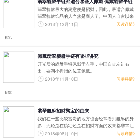
翡翠貔貅手链都适合哪些人佩戴 佩戴貔貅手链
翡翠貔貅最大的寓意便是招财，因此，最适合佩戴
时需要注意哪些问题
翡翠貔貅饰品的人当然是商人了。中国人自古以来
就讲究寓意，商人的目的就是为了赚钱，与貔貅的
2018年12月11日
阅读详情》
吸财寓意恰好吻合，因此，商人佩戴翡翠貔貅是再
合适不过了。
标签:
佩戴翡翠貔貅手链有哪些讲究
开光后的貔貅手链佩戴于左手，中国自古左进右
出，要朝小拇指的位置佩戴。
2018年11月10日
阅读详情》
标签:
翡翠貔貅招财聚宝的由来
我们在一些比较富贵的地方也会经常看到貔貅的身
影，无论是在镇宅还是在招财方面的效果都非常让
人信赖。当然貔貅还代表着一个意思就是帮助我们
2018年08月10日
阅读详情》
转运，貔貅可以帮助去除周围的霉气以及晦气，因