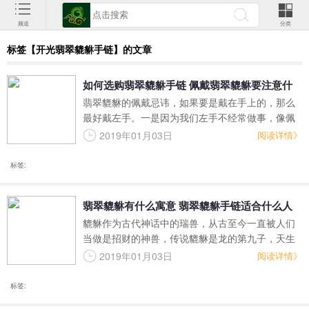
频道
分类
标签【开光翡翠貔貅手链】的文章
如何选购翡翠貔貅手链 佩戴翡翠貔貅要注意什
翡翠貔貅的佩戴忌讳，如果要是戴在手上的，那么
么
最好戴左手。一是因为我们左手不经常做事，像佩
戴的貔貅如果是玉石、翡翠之类易碎材质的，也不
2019年01月03日
阅读详情》
容易碰坏。二是因为左手进右手出，如果你想招财
进宝，那就一定要带在左手，这样财富才会滚滚
标签:
来。
翡翠貔貅有什么寓意 翡翠貔貅手链适合什么人
貔貅作为古代神话中的瑞兽，从古至今一直被人们
佩戴
当做是招财的神兽，传说貔貅是龙的第九子，天生
无肛，所以只进不出，又喜食财宝，便有了招财的
2019年01月03日
阅读详情》
寓意，加上貔貅只进不出，便有了守财的寓意。因
为貔貅具有这些寓意，因此，从古至今不管是商人
标签:
还是普通百姓都喜欢在家中摆放一只貔貅摆件，以