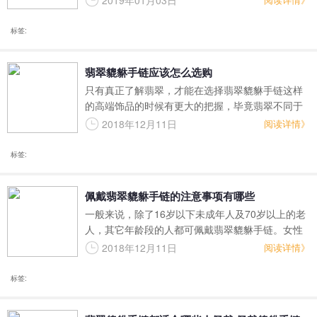
2019年01月03日
认为翡翠比黄金更贵重；中国清朝的皇孙贵族将翡
翠视之为瑰宝，民国初期在上海一块上好的翡翠比
标签:
大屋更值钱。诚然，翡翠的价值在人们心中是无价
的。
翡翠貔貅手链应该怎么选购
只有真正了解翡翠，才能在选择翡翠貔貅手链这样
的高端饰品的时候有更大的把握，毕竟翡翠不同于
其他的普通消费品，需要消费者具备一定的专业认
2018年12月11日
阅读详情》
知，才能确保买到既高端又保真的翡翠
标签:
佩戴翡翠貔貅手链的注意事项有哪些
一般来说，除了16岁以下未成年人及70岁以上的老
人，其它年龄段的人都可佩戴翡翠貔貅手链。女性
在经期和怀孕期间不要佩戴，自己佩戴翡翠貔貅手
2018年12月11日
阅读详情》
链的，家中有未成年人、老人、孕妇，应当请五行
八卦福镇宅化解，不过现在有假冒的五行八卦福，
标签:
勿请错了。