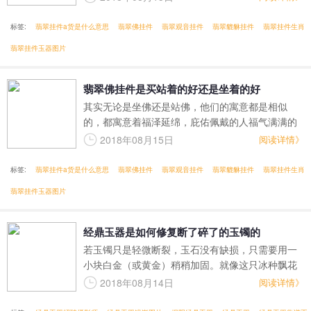
观感，古语道“大肚能容，容天下难容之事；开口就
笑，笑世上可笑之人”，弥勒佛玉佩十分适合女子佩
标签:
翡翠挂件a货是什么意思
翡翠佛挂件
翡翠观音挂件
翡翠貔貅挂件
翡翠挂件生肖
戴，可以形成阴阳互补，培养佩戴者乐观开朗的心
翡翠挂件玉器图片
态，从而使其平安富贵、家庭和睦。
翡翠佛挂件是买站着的好还是坐着的好
其实无论是坐佛还是站佛，他们的寓意都是相似
的，都寓意着福泽延绵，庇佑佩戴的人福气满满的
同时能够豁达乐观。
2018年08月15日
阅读详情》
标签:
翡翠挂件a货是什么意思
翡翠佛挂件
翡翠观音挂件
翡翠貔貅挂件
翡翠挂件生肖
翡翠挂件玉器图片
经鼎玉器是如何修复断了碎了的玉镯的
若玉镯只是轻微断裂，玉石没有缺损，只需要用一
小块白金（或黄金）稍稍加固。就像这只冰种飘花
翡翠玉镯，玉镯断成N节，用小巧的包金，以免过于
2018年08月14日
阅读详情》
繁复俗气。设计师选择较长的两段断面，缀上金色
梅枝，小断面则素简衔接，使包金错落有致，不失