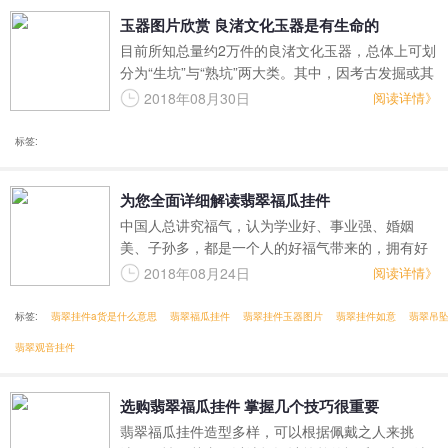
玉器图片欣赏 良渚文化玉器是有生命的
目前所知总量约2万件的良渚文化玉器，总体上可划
分为“生坑”与“熟坑”两大类。其中，因考古发掘或其
他原因出土的“生坑”玉器为其大宗。“生坑”玉器最初
2018年08月30日
阅读详情》
的颜色为淡湖绿、黄绿、青绿或碧绿色等，半透
明，硬度基本未失。
标签:
为您全面详细解读翡翠福瓜挂件
中国人总讲究福气，认为学业好、事业强、婚姻
美、子孙多，都是一个人的好福气带来的，拥有好
福气就拥有一切。而翡翠福瓜生来就带着"福"气，是
2018年08月24日
阅读详情》
喜庆吉祥的好兆头，让人福气连绵，事事如意。
标签:
翡翠挂件a货是什么意思
翡翠福瓜挂件
翡翠挂件玉器图片
翡翠挂件如意
翡翠吊
翡翠观音挂件
选购翡翠福瓜挂件 掌握几个技巧很重要
翡翠福瓜挂件造型多样，可以根据佩戴之人来挑