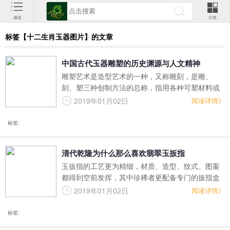
频道
分类
标签【十二生肖玉器图片】的文章
中国古代玉器雕塑的历史渊源与人文精神
雕塑艺术是造型艺术的一种，又称雕刻，是雕、
刻、塑三种创制方法的总称，指用各种可塑材料或
可雕、可刻的硬质材料创造出具有一定空间的可
2019年01月02日
阅读详情》
视、可触的艺术形象，借以反映社会生活，表达艺
术家的审美感受、审美情感、审美理想的艺术。
标签:
清代乾隆为什么那么喜欢翡翠玉扳指
玉扳指的工艺更为精细，材质、造型、纹式、图案
都得到空前发挥，其中珍稀者更配备专门的扳指盒
养护，那些漆器、象牙、鎏金的玉扳指盒本身就是
2019年01月02日
阅读详情》
一件难得的艺术品。
标签: