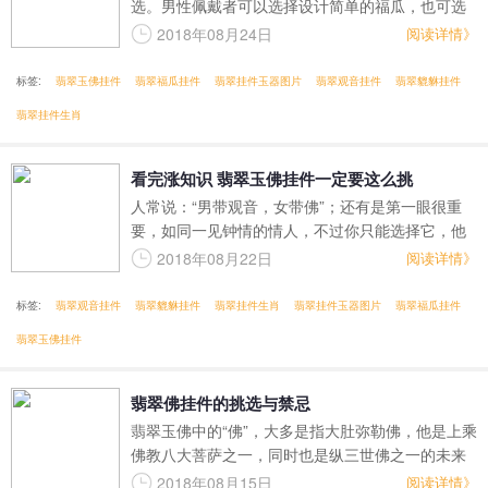
选。男性佩戴者可以选择设计简单的福瓜，也可选
择与神兽组合，如貔貅、麒麟等，再搭配精致的红
2018年08月24日
阅读详情》
绳即可。
标签:
翡翠玉佛挂件
翡翠福瓜挂件
翡翠挂件玉器图片
翡翠观音挂件
翡翠貔貅挂件
翡翠挂件生肖
看完涨知识 翡翠玉佛挂件一定要这么挑
人常说：“男带观音，女带佛”；还有是第一眼很重
要，如同一见钟情的情人，不过你只能选择它，他
没有权利选择你，买翡翠主要是买喜欢，别人给你
2018年08月22日
阅读详情》
的建议只能作为建议，因为它是你的贴身宝贝，最
私密的宝贝，自己选择的宝贝，才真正属于自己！
标签:
翡翠观音挂件
翡翠貔貅挂件
翡翠挂件生肖
翡翠挂件玉器图片
翡翠福瓜挂件
翡翠玉佛挂件
翡翠佛挂件的挑选与禁忌
翡翠玉佛中的“佛”，大多是指大肚弥勒佛，他是上乘
佛教八大菩萨之一，同时也是纵三世佛之一的未来
佛。弥勒佛耳垂肥厚、笑口常开，给人慈眉善目的
2018年08月15日
阅读详情》