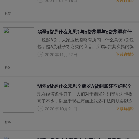
2021年01月19日
哪些区别呢？今天我们就将带大家讲解一下翡翠a货
是什么意思，尤其是针对当下很多品种的翡翠，经
标签:
过我们的讲解，想必大家也会有更加清晰的认识和
理解。
翡翠a货是什么意思?与b货翡翠与c货翡翠有什
说起A货，大家应该都略有所闻，什么高仿a货包
么区别?
包，超A货鞋子等之类的商品。所谓a货其实指的就
是一些著名高档奢侈品牌的仿冒品，那么翡翠a货是
2020年11月27日
阅读详情》
什么意思呢？按照前面的逻辑推理，翡翠a货是不是
说的也是翡翠仿冒品呢？而且不止翡翠a货，人们会
标签:
对翡翠说法最常见的就是翡翠a货，翡翠b货，翡翠c
货。对于这三种的称呼，是什么意思呢？为什么有
翡翠a货是什么意思？翡翠A货到底好不好呢？
些人说买翡翠一定要购买翡翠A货呢？今天就来了解
现在经济条件好了，人们对于翡翠的消费能力也提
下翡翠a货与翡翠b货和翡翠c货之间的区别。
价值等级高不高？
高了不少，以至于现在市面上很多不法商贩会以次
充好，以假乱真欺骗消费者，因为翡翠市场中鱼龙
2020年10月21日
阅读详情》
混杂，各种各样的货色都有，而且价值不向黄金那
样是定价制度，翡翠基本上是看成色来定价格的，
标签:
品质越好价格也就越高，在翡翠市场当中也分为了
翡翠A货，翡翠B货，翡翠C货，翡翠B+C货，这些