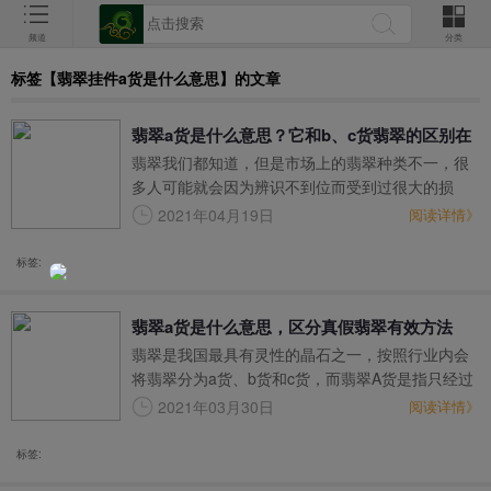
频道
分类
标签【翡翠挂件a货是什么意思】的文章
翡翠a货是什么意思？它和b、c货翡翠的区别在
翡翠我们都知道，但是市场上的翡翠种类不一，很
哪里？
多人可能就会因为辨识不到位而受到过很大的损
失，那么市场上究竟有哪些翡翠呢？这些翡翠又有
2021年04月19日
阅读详情》
哪些区别呢？今天我们就将带大家讲解一下翡翠a货
是什么意思，尤其是针对当下很多品种的翡翠，经
标签:
过我们的讲解，想必大家也会有更加清晰的认识和
理解。
翡翠a货是什么意思，区分真假翡翠有效方法
翡翠是我国最具有灵性的晶石之一，按照行业内会
将翡翠分为a货、b货和c货，而翡翠A货是指只经过
雕刻打磨、没有经过任何的化学处理和高热、高压
2021年03月30日
阅读详情》
等方式处理的天然翡翠，其价值和美观性极高，而
一些翡翠b货和c货主要是人工合成的翡翠，其作用
标签:
和价值也会大打折扣