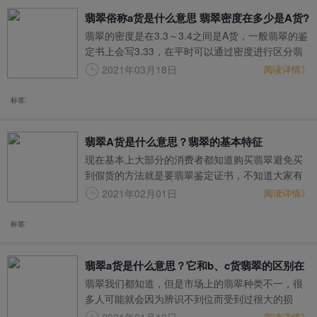
翡翠俗称a货是什么意思 翡翠密度在多少是A货?
翡翠的密度是在3.3～3.4之间是A货，一般翡翠的鉴
定书上会写3.33，在平时可以通过密度进行区分翡
翠的真假。而经过人工处理的B货或者C货密度小，
2021年03月18日
阅读详情》
其内部结构被遭到了破坏，相比A货来说，它的比重
会小很多。
标签:
翡翠A货是什么意思？翡翠的基本特征
现在基本上大部分的消费者都知道购买翡翠避免买
到假货的方法就是要翡翠鉴定证书，不知道大家有
没有仔细看过翡翠的鉴定证书上，上面不出意外的
2021年02月01日
阅读详情》
话会有这样的字眼，“翡翠A货”、“翡翠（处
理）”、“翡翠（染色）”等，这些又是什么意思呢？
标签:
拿到翡翠的鉴定证书首先要知道的就是怎么看翡翠
的鉴定证书，如果看都不会看的话，鉴定证书岂不
翡翠a货是什么意思？它和b、c货翡翠的区别在
是没用了？
翡翠我们都知道，但是市场上的翡翠种类不一，很
哪里？
多人可能就会因为辨识不到位而受到过很大的损
失，那么市场上究竟有哪些翡翠呢？这些翡翠又有
阅读详情》