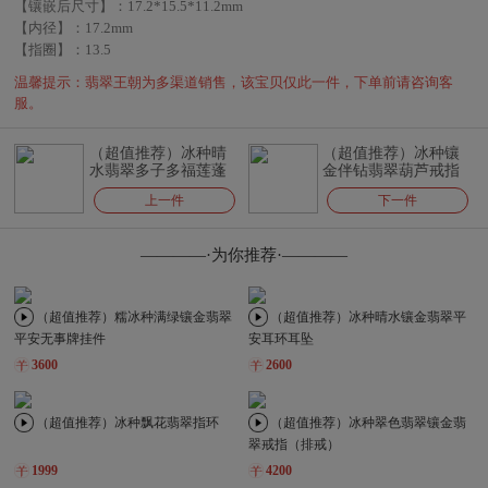
【镶嵌后尺寸】：
17.2*15.5*11.2mm
【内径】：
17.2mm
【指圈】：
13.5
温馨提示：翡翠王朝为多渠道销售，该宝贝仅此一件，下单前请咨询客
服。
（超值推荐）冰种晴
（超值推荐）冰种镶
水翡翠多子多福莲蓬
金伴钻翡翠葫芦戒指
挂件（金扣）
上一件
下一件
————·为你推荐·————
（超值推荐）糯冰种满绿镶金翡翠
（超值推荐）冰种晴水镶金翡翠平
平安无事牌挂件
安耳环耳坠
3600
2600
（超值推荐）冰种飘花翡翠指环
（超值推荐）冰种翠色翡翠镶金翡
翠戒指（排戒）
1999
4200