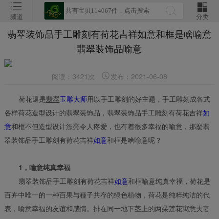
频道
分类
翡翠装饰品手工雕刻有荷花吉祥如意和框是啥喻意
翡翠装饰品喻意
阅读：3421次
发布：2021-06-08
荷花還是
翡翠
玉雕大师
用以手工雕刻的好主题，手工雕刻成各式
各样荷花造型设计的翡翠装饰品，翡翠装饰品手工雕刻有荷花吉祥
如
意
和框不但造型设计漂亮令人疼爱，也有着很多幸福的喻意，那麼翡
翠装饰品手工雕刻有荷花吉祥
如意
和框是啥喻意呢？
1，喻意纯真幸福
翡翠装饰品手工雕刻有荷花吉祥
如意
和框喻意纯真幸福，荷花是
百卉中唯一的一种百果与種子共存的绿色植物，荷花是纯粹纯洁的代
表，喻意幸福的友谊和感情。排在同一地下茎上的两朵莲花寓意夫妻