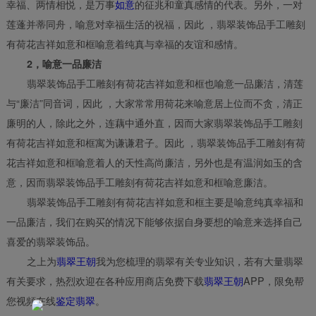
幸福、两情相悦，是万事
如意
的征兆和童真感情的代表。另外，一对
莲蓬并蒂同舟，喻意对幸福生活的祝福，因此 ，翡翠装饰品手工雕刻
有荷花吉祥如意和框喻意着纯真与幸福的友谊和感情。
2，喻意一品廉洁
翡翠装饰品手工雕刻有荷花吉祥如意和框也喻意一品廉洁，清莲
与“廉洁”同音词，因此 ，大家常常用荷花来喻意居上位而不贪，清正
廉明的人，除此之外，连藕中通外直，因而大家翡翠装饰品手工雕刻
有荷花吉祥如意和框寓为谦谦君子。因此 ，翡翠装饰品手工雕刻有荷
花吉祥如意和框喻意着人的天性高尚廉洁，另外也是有温润如玉的含
意，因而翡翠装饰品手工雕刻有荷花吉祥如意和框喻意廉洁。
翡翠装饰品手工雕刻有荷花吉祥如意和框主要是喻意纯真幸福和
一品廉洁，我们在购买的情况下能够依据自身要想的喻意来选择自己
喜爱的翡翠装饰品。
之上为
翡翠王朝
我为您梳理的翡翠有关专业知识，若有大量翡翠
有关要求，热烈欢迎在各种应用商店免费下载
翡翠王朝
APP，限免帮
您视頻在线
鉴定翡翠
。