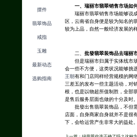
一、
瑞丽市翡翠销售市场如
摆件
瑞丽市翡翠销售市场能够说
区，云南省自身便是较为知名的
翡翠饰品
较为上品，自然一般经济发展的
戒指
玉雕
二、
批發翡翠装饰品去瑞丽
但是瑞丽市归属于实体线市
最新动态
会一些不方便，这类状况能够挑
王朝
有和门店同样经营规模的网络
选购指南
三差五的发布一些主题活动，对
根，也是以物超所值制胜，全部
是售后服务层面也做的十分及时
批發出售翡翠装饰品，不但
店面，自身商家自身就并不是很
下，会给运营产生非常大的益处
上一篇：绿翡翠你选正确了吗？这种