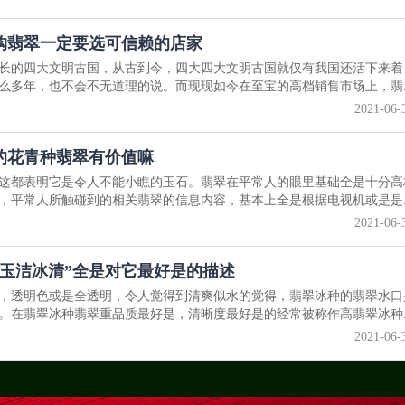
购翡翠一定要选可信赖的店家
长的四大文明古国，从古到今，四大四大文明古国就仅有我国还活下来着
么多年，也不会不无道理的说。而现现如今在至宝的高档销售市场上，翡..
2021-06-
的花青种翡翠有价值嘛
这都表明它是令人不能小瞧的玉石。翡翠在平常人的眼里基础全是十分高
，平常人所触碰到的相关翡翠的信息内容，基本上全是根据电视机或是是..
2021-06-
玉洁冰清”全是对它最好是的描述
，透明色或是全透明，令人觉得到清爽似水的觉得，翡翠冰种的翡翠水口
。在翡翠冰种翡翠重品质最好是，清晰度最好是的经常被称作高翡翠冰种..
2021-06-