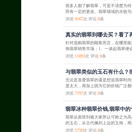
很多人都了解翡翠，可是不清楚为何
而有一定的更改。翡翠领域的水较为
浏览:
9167
次 评论:
0
条
真实的翡翠到哪去买？看了
针对选购翡翠的顾客而言，在哪里能
饰翡翠销售市场：1、一谈起翡翠便会
浏览:
11093
次 评论:
0
条
与翡翠类似的玉石有什么？很
无论是喜爱翡翠的還是想追翡翠时尚
度太大，再加上因为它的价钱广泛都较
浏览:
7197
次 评论:
0
条
翡翠冰种翡翠价钱,翡翠中的“1
翡翠从面世到被大家所认可称之为高
的玉石，从古代佩剑上边的玉饰，再
浏览:
5750
次 评论:
0
条