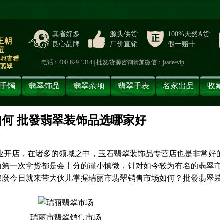
真省好多
源头供货
100%天然A货
良心品牌
厂价直销
假一赔十
电话：400-629-1314 | 批发/货源咨询请加微信：jaadeevip
手镯
翡翠饰品
翡翠杂项
翡翠手表
名家出品
收
何 批發翡翠装饰品选哪家好
】
创业开店，在诸多的领域之中，玉石翡翠装饰品专营店也是非常好
内第一次拿货都是会十分的谨小慎微，针对如今较为有名的翡翠
那麼今日就来带大伙儿掌握瑞丽市翡翠销售市场如何？批發翡翠
瑞丽市翡翠销售市场