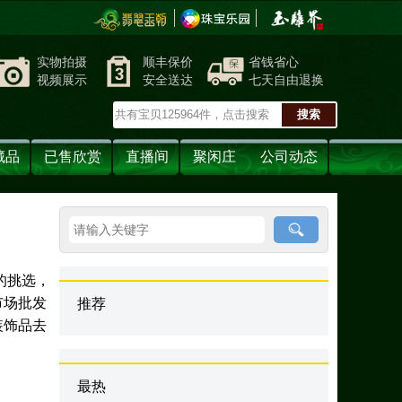
实物拍摄
顺丰保价
省钱省心
视频展示
安全送达
七天自由退换
藏品
已售欣赏
直播间
聚闲庄
公司动态
的挑选，
市场批发
推荐
装饰品去
最热