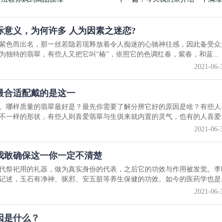
意义，为何许多 人为因素之迷恋?
紫色而出名，那一丝若隐若现释放着令人痴迷的心驰神往感，因此备受众
独特的翡翠，有些人又把它叫“椿”，依照它的色调红春，紫春，和蓝...
2021-06-
最合适配戴的是这一
。哪样质量的翡翠最好是？最先你需要了解分辨它好的原因是啥？有些人
不一样的形状，有些人则喜爱翡翠与生俱来就内置的灵气，也有的人喜爱..
2021-06-
我敢确保这一你一定不清楚
代祭祀用的礼器，做为真实身份的代表，之后它的功效与作用被发觉。李
记述，玉石有净神、驱邪、安五脏等养生保健的功效。如今的医药学也是..
2021-06-
因是什么？