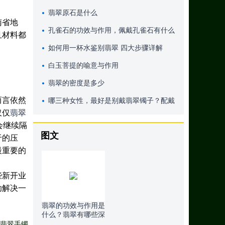
翡翠原石是什么
南省地
孔雀石的功效与作用，佩戴孔雀石有什么
且材料都
好处
如何用一杯水鉴别翡翠 四大步骤详解
白玉菩提的喻意与作用
翡翠的密度是多少
而言依然
哪三种女性，最好是别戴翡翠镯子？配戴
仅仅
翡翠
翡翠镯子也有这种注重？
会继续隔
图文
于的压
最重要的
些新开业
助解决一
翡翠的功效与作用是
什么？翡翠有哪些深
层含义
翡翠手镯