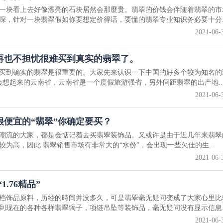
一块看上去好像漂亮的石块居然会那麼贵。翡翠的价钱会伴随着翡翠的市
深，针对一块翡翠假如你要想定价得话，要懂的翡翠专业知识务必要十分..
2021-06-
再也不担忧很难买到真实的翡翠了。
买到确实的翡翠是很重要的。大家先来认识一下中国的好多个较为知名的
想起来的云南省，云南省是一个度假旅游强省，另外间距翡翠的出产地..
2021-06-
便宜的“翡翠”你确定要买？
潮流的大家，都是会惦记着去买翡翠装饰品。又或许是由于近几年来翡翠
为高，因此 翡翠销售市场有非常大的“水份”，会出现一些欠佳的生...
2021-06-
.76精品”
档饰品原料，历经的時间并没多久，可是翡翠毫无疑问变成了大家心里比
到现在的各种各样翡翠镯子，项链吊坠等装饰品，毫无疑问没有显示信息..
2021-06-