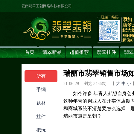
云南翡翠王朝网络科技有限公司
首页
翡翠新品
超值推荐
翡翠挂件
翡翠
瑞丽市翡翠销售市场如
所有
21-06-29 浏览:
3486
次 【
大
中
小
手镯
如今许多 年青人都想自身
这种年青的创业人在开实体店期
题材
和商城系统不清楚要怎么选择，
瑞丽市還是皇朝？
挂件
把玩