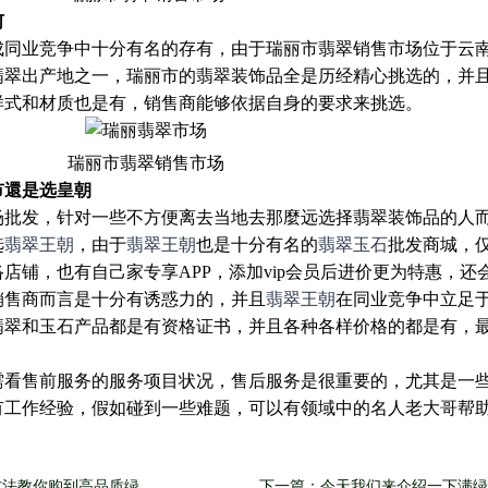
何
成同业竞争中十分有名的存有，由于瑞丽市翡翠销售市场位于云
翡翠出产地之一，瑞丽市的翡翠装饰品全是历经精心挑选的，并
样式和材质也是有，销售商能够依据自身的要求来挑选。
瑞丽市翡翠销售市场
市還是选皇朝
场批发，针对一些不方便离去当地去那麼远选择翡翠装饰品的人
选
翡翠王朝
，由于
翡翠王朝
也是十分有名的
翡翠玉石
批发商城，
店铺，也有自己家专享APP，添加vip会员后进价更为特惠，还
销售商而言是十分有诱惑力的，并且
翡翠王朝
在同业竞争中立足
翡翠和玉石产品都是有资格证书，并且各种各样价格的都是有，
。
需看售前服务的服务项目状况，售后服务是很重要的，尤其是一
有工作经验，假如碰到一些难题，可以有领域中的名人老大哥帮
。
方法教你购到高品质绿
下一篇：今天我们来介绍一下满绿