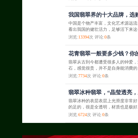
我国翡翠界的十大品牌，选
中国是个物产丰富，文化艺术源远流
看出我国的健壮活力，足够活下来这
浏览:
13394
次 评论:
0
条
花青翡翠一般要多少钱？你
翡翠从古到今都遭受很多人的钟爱，
石，感觉很贵，并不是自身能消費的
浏览:
7734
次 评论:
0
条
翡翠冰种翡翠，“晶莹透亮，
翡翠冰种的表层表层上光滑度非常好
的足的，很是全透明，材质也是极好
浏览:
6724
次 评论:
0
条