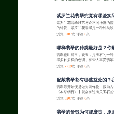
翡翠
紫罗兰花翡翠究竟有哪些实际
紫罗兰花翡翠以它与众不同神密的蓝
的钟爱。紫罗兰花翡翠是一种种类较为
浏览:
8187
次 评论:
0
条
哪样翡翠的种类最好是？你
翡翠也叫碧玉，硬玉，是玉石的一种
翠多种多样的色调，有些人喜爱翡翠
浏览:
7719
次 评论:
0
条
配戴翡翠都有哪些益处的？
翡翠最开始便是做为装饰物，做为古
《本草纲目》中就会有过有关玉石的
浏览:
8207
次 评论:
0
条
翡翠的价钱为何那麼贵，原