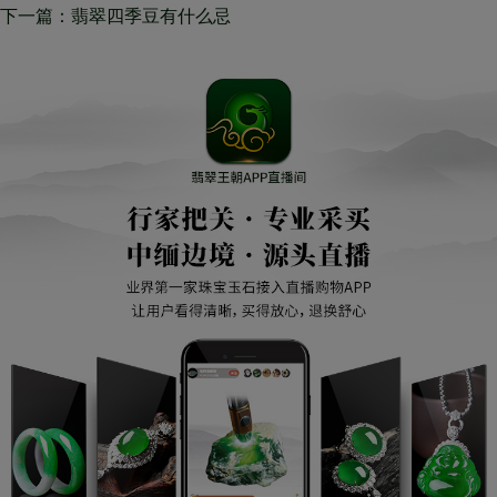
处，“人养玉”这句话一点不是那
下一篇：翡翠四季豆有什么忌
假话
讳，了解这种绝对不会亏