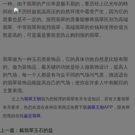
一种。由于翡翠的产出率是极不易的，要历经上亿光年的時
间在地下历经超低温髙压的自然环境中霉变产生，因为它的
质量也是不一定的。按照翡翠的质量能够将翡翠区别为高端
翡翠、中等翡翠和低挡翡翠，高端翡翠的价钱和使用价值当
然是高的，可是還是要留意防止购到假的翡翠。
翡翠做为一种玉石类装饰品，它的具体功效自然是比较有限
的。做为装饰品，最关键的功效是给人做装饰设计，提高人
的气场，每一个人都是有与众不同的气场与气质，挑选适合
的翡翠装饰品能提高自己的气场；使你在许多人中有醒目的
主要表现。
之上为
翡翠王朝
我为您梳理的翡翠有关专业知识，若有大量翡翠
有关要求，热烈欢迎在各种应用商店免费下载
翡翠王朝
APP，限免帮
您视頻在线
鉴定翡翠
。
上一篇：戴翡翠玉石的益