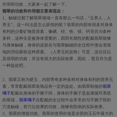
作用和功效，大家来一起了解一下。
翡翠的功效和作用都主要表现在：
1、触碰过都了解翡翠领域一直有那么一句话，“玉养人，人
养玉”。这一叫法是怎么获得的呢？翡翠的內部有很多对身体
有利的少量矿物质原素，像硒、锌、铁、镁、钙等共30多种
多样，这种全是被身体需要的，因而长期性的配戴翡翠能够
与身体触碰，身体的皮肤在与翡翠触碰的全过程中便会渐渐
地的消化吸收这种原素。（人养玉的反映）可是，这仅仅以
及很弱的功效，并沒有很大的实际效果，因此 ，暂且作为是
一种益处吧。
2、翡翠又称为硬玉，內部带有多种多样对身体有利的营养元
素，常常配戴翡翠装饰品有一定的益处。由翡翠制做的
翡翠
镯子
配戴在身体的手腕子间，身体的手腕子是血液循环系统
的尾端，
翡翠镯子
在配戴的全过程中会常常的与手腕子部的
穴道触碰，有穴位按摩的功效，能够有防病的实际效果。
3、翡翠的增值功效。翡翠的使用价值是全部的玉石中最大的