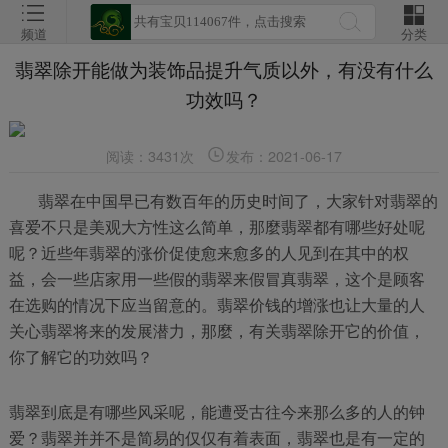
频道
分类
翡翠除开能做为装饰品提升气质以外，有没有什么
功效吗？
阅读：3431次
发布：2021-06-17
翡翠在中国早已有数百年的历史时间了，大家针对翡翠的
喜爱不只是美观大方性这么简单，那麼翡翠都有哪些好处呢
呢？近些年翡翠的涨价促使愈来愈多的人见到在其中的权
益，会一些店家用一些假的翡翠来假冒真翡翠，这个是顾客
在选购的情况下应当留意的。翡翠价钱的增涨也让大量的人
关心翡翠将来的发展潜力，那麼，有关翡翠除开它的价值，
你了解它的功效吗？
翡翠到底是有哪些风采呢，能遭受古往今来那么多的人的钟
爱？翡翠并并不是简易的仅仅有着表面，翡翠也是有一定的